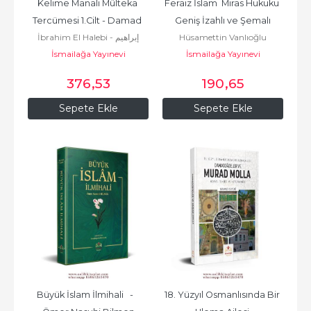
Kelime Manalı Mülteka 
Feraiz İslam  Miras Hukuku 
Tercümesi 1.Cilt - Damad 
Geniş İzahlı ve Şemalı
İbrahim El Halebi - إبراهيم
Hüsamettin Vanlıoğlu
İzahı
İsmailağa Yayınevi
الحلبي
İsmailağa Yayınevi
376
,53
190
,65
Sepete Ekle
Sepete Ekle
Büyük İslam İlmihali   -   
18. Yüzyıl Osmanlısında Bir 