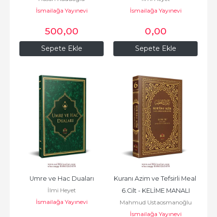
İsmailağa Yayınevi
İsmailağa Yayınevi
500
,00
0
,00
Sepete Ekle
Sepete Ekle
Umre ve Hac Duaları
Kuranı Azim ve Tefsirli Meal 
İlmi Heyet
6.Cilt - KELİME MANALI
İsmailağa Yayınevi
Mahmud Ustaosmanoğlu
İsmailağa Yayınevi
(K.S.)