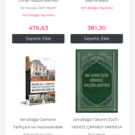
Ömer Nasuhi Bilmen
Ulema Ailesi 
İsmailağa Telif Heyeti
İsmailağa Yayınevi
Damadzâdeler Ve Murad 
İsmailağa Yayınevi
Molla...
476
,63
381
,30
Sepete Ekle
Sepete Ekle
İsmailağa Camiinin 
İsmailağa Takvimi 2025 - 
Tarihçesi ve Haziresindeki 
HENÜZ ÇIKMADI YAKINDA
Hasan Kuduoğlu
İlmi Heyet
Şeyhulislamlar