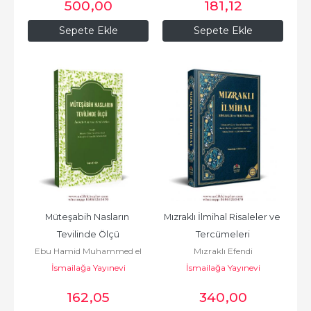
500
,00
181
,12
Sepete Ekle
Sepete Ekle
Müteşabih Nasların 
Mızraklı İlmihal Risaleler ve 
Tevilinde Ölçü
Tercümeleri
Ebu Hamid Muhammed el
Mızraklı Efendi
İsmailağa Yayınevi
Gazali أبو
İsmailağa Yayınevi
حامد محمد الغزّالي الطوسي
162
,05
340
,00