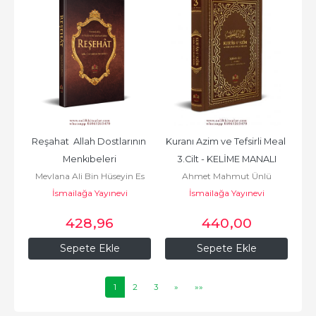
Reşahat  Allah Dostlarının 
Kuranı Azim ve Tefsirli Meal 
Menkıbeleri
3.Cilt - KELİME MANALI
Mevlana Ali Bin Hüseyin Es
Ahmet Mahmut Ünlü
İsmailağa Yayınevi
Safi
İsmailağa Yayınevi
428
,96
440
,00
Sepete Ekle
Sepete Ekle
1
2
3
»
»»