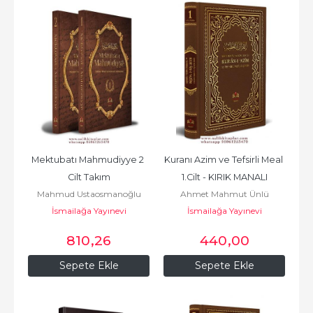
Mektubatı Mahmudiyye 2 
Kuranı Azim ve Tefsirli Meal 
Cilt Takım
1.Cilt - KIRIK MANALI
Mahmud Ustaosmanoğlu
Ahmet Mahmut Ünlü
İsmailağa Yayınevi
(K.S.)
İsmailağa Yayınevi
810
,26
440
,00
Sepete Ekle
Sepete Ekle