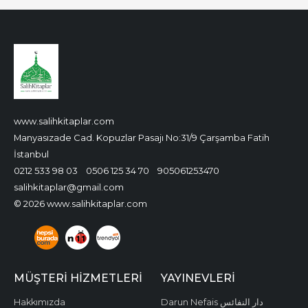
www.salihkitaplar.com
Manyasızade Cad. Kopuzlar Pasajı No:31/9 Çarşamba Fatih
İstanbul
0212 533 98 03
0506 125 34 70
905061253470
salihkitaplar@gmail.com
© 2026 www.salihkitaplar.com
MÜŞTERI HIZMETLERI
YAYINEVLERI
Hakkımızda
Darun Nefais دار النفائس