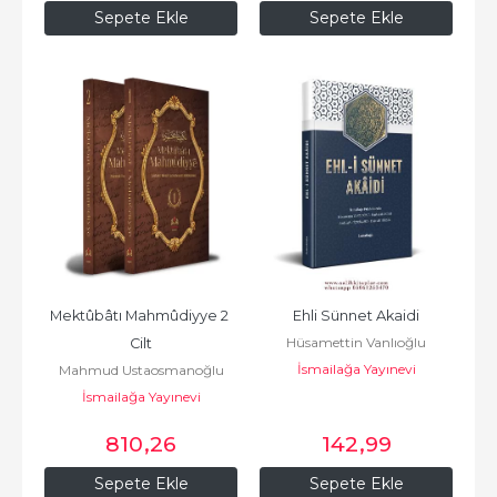
Sepete Ekle
Sepete Ekle
Mektûbâtı Mahmûdiyye 2 
Ehli Sünnet Akaidi
Hüsamettin Vanlıoğlu
Cilt
İsmailağa Yayınevi
Mahmud Ustaosmanoğlu
İsmailağa Yayınevi
(K.S.)
810
,26
142
,99
Sepete Ekle
Sepete Ekle