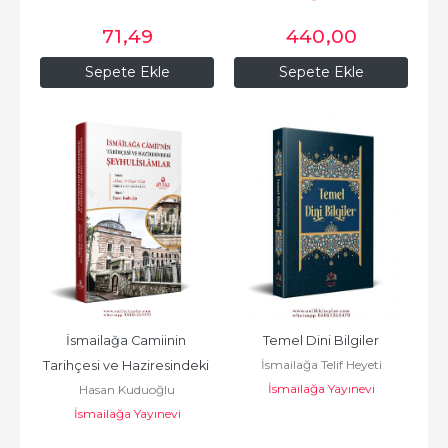
71
,49
440
,00
Sepete Ekle
Sepete Ekle
İsmailağa Camiinin 
Temel Dini Bilgiler
İsmailağa Telif Heyeti
Tarihçesi ve Haziresindeki 
İsmailağa Yayınevi
Hasan Kuduoğlu
Şeyhulislamlar Orta boy
İsmailağa Yayınevi