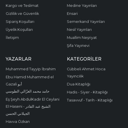
Kargo ve Teslimat
Medine Yayınları
Gizlilik ve Güvenlik
Ensari
Sipariş Koşulları
Semerkand Yayınları
Üyelik Koşulları
Nesil Yayınları
İletişim
Muallim Neşriyat
Şifa Yayınevi
YAZARLAR
KATEGORILER
Muhammed Tayyip İbrahim
Cübbeli Ahmet Hoca
Yayıncılık
Ebu Hamid Muhammed el
Gazali أبو
Dua Kitaplığı
حامد محمد الغزّالي الطوسي
Hadis - Siyer - Kitaplığı
Eş Şeyh AbdulKadir El Ceylani
Tasavvuf - Tarih - Kitaplığı
El Haseni - الشيخ عبد القادر
الجيلاني الحسن
Havva Özkan