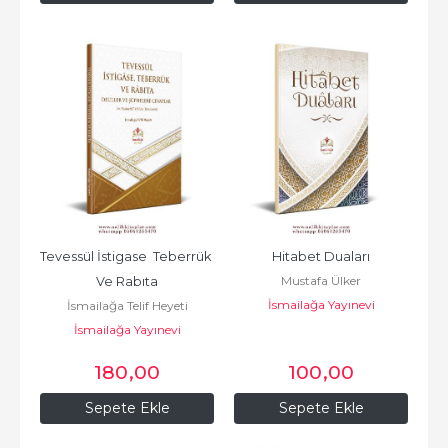
Tevessül İstigase  Teberrük 
Hitabet Duaları
Mustafa Ülker
Ve Rabıta
İsmailağa Yayınevi
İsmailağa Telif Heyeti
İsmailağa Yayınevi
180
,00
100
,00
Sepete Ekle
Sepete Ekle