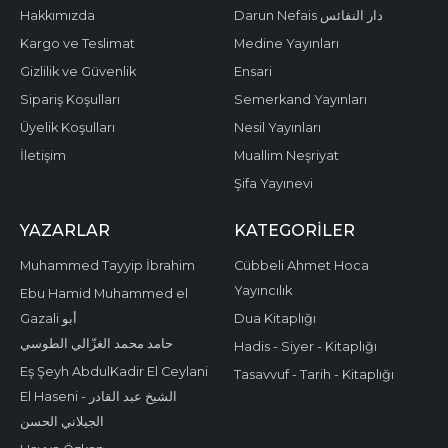
Hakkımızda
Darun Nefais دار النفائس
Kargo ve Teslimat
Medine Yayınları
Gizlilik ve Güvenlik
Ensari
Sipariş Koşulları
Semerkand Yayınları
Üyelik Koşulları
Nesil Yayınları
İletişim
Muallim Neşriyat
Şifa Yayınevi
YAZARLAR
KATEGORILER
Muhammed Tayyip İbrahim
Cübbeli Ahmet Hoca
Yayıncılık
Ebu Hamid Muhammed el
Gazali أبو
Dua Kitaplığı
حامد محمد الغزّالي الطوسي
Hadis - Siyer - Kitaplığı
Eş Şeyh AbdulKadir El Ceylani
Tasavvuf - Tarih - Kitaplığı
El Haseni - الشيخ عبد القادر
الجيلاني الحسن