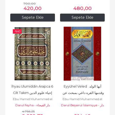
700
,00
حامد محمد الغزّالي الطوسي
420
,00
480
,00
Sepete Ekle
Sepete Ekle
-%
40
İhyau Ulumiddin Arapca 6 
Eyyühel Veled  أيها الولد 
وقدمها القره داغي بمبحث عن  
Cilt Takım إحياء علوم الدين
Ebu Hamid Muhammed el
Ebu Hamid Muhammed el
آداب المتعلم والعالم
Gazali أبو
Darul Beşairul İslamiyye - دار
Darul Feyha - دار الفيحاء
Gazali أبو
حامد محمد الغزّالي الطوسي
4.766
,25
حامد محمد الغزّالي الطوسي
البشائر الاسلامية