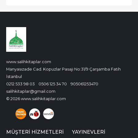
www.salihkitaplar.com
Manyasızade Cad. Kopuzlar Pasajı No:31/9 Çarşamba Fatih
İstanbul
0212 533 98 03
0506 125 34 70
905061253470
salihkitaplar@gmail.com
© 2026 www.salihkitaplar.com
MÜŞTERI HIZMETLERI
YAYINEVLERI