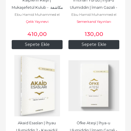
Kalplerin Keşfi | 
İmtihan Yurdu | İhya-u 
Mukaşefetül Kulub - مكاشفة 
Ulumiddin | İmam Gazali - 
Ebu Hamid Muhammed el
Ebu Hamid Muhammed el
القلوب
26
Çelik Yayınevi
Gazali أبو
Semerkand Yayınları
Gazali أبو
حامد محمد الغزّالي الطوسي
حامد محمد الغزّالي الطوسي
410
,00
130
,00
Sepete Ekle
Sepete Ekle
Akaid Esasları | İhyau 
Öfke Ateşi | İhya-u 
Ulumiddin 2 - Kavaidül 
Ulumiddin | İmam Gazali - 