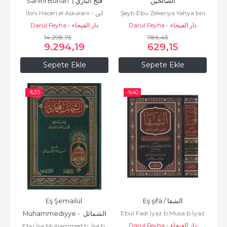
الصالحين
Sahihi Buhari  (فتح الباري 
İbni Haceri el Askalani - ابن
Şeyh Ebu Zekeriya Yahya bin
بشرح صحيح البخاري...
Darul Feyha - دار الفيحاء
Şerif En Nevevi ابي زكريا يحيى
Darul Feyha - دار الفيحاء
حجر العسقلاني
14.298
,75
بن شرف النووي الدمشقي
786
,43
9.294
,19
629
,15
Sepete Ekle
Sepete Ekle
-%
35
-%
40
Eş Şemailül 
Eş şifa / الشفا
Ebül Fadl İyaz b.Musa b.İyaz
Muhammediyye - الشمائل 
Darul Feyha - دار الفيحاء
El Yahsubi أبي الفضل عياض بن
Ebu İsa Muhammed b. İsa b.
المحمدية