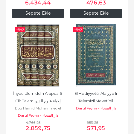
6.434
,44
476
,63
Sepete Ekle
Sepete Ekle
-%
40
-%
40
İhyau Ulumiddin Arapca 6 
El Hediyyetül Alaiyye li 
Cilt Takım إحياء علوم الدين
Telamizil Mekatibil 
Ebu Hamid Muhammed el
Darul Feyha - دار الفيحاء
İbtidaiyye fil Fıkhil...
Darul Feyha - دار الفيحاء
Gazali أبو
حامد محمد الغزّالي الطوسي
4.766
,25
953
,25
2.859
,75
571
,95