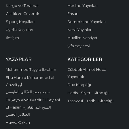
Kargo ve Teslimat
Medine Yayınları
Gizlilik ve Güvenlik
Ensari
Sipariş Koşulları
Semerkand Yayınları
Üyelik Koşulları
Nesil Yayınları
İletişim
Muallim Neşriyat
Şifa Yayınevi
YAZARLAR
KATEGORILER
Muhammed Tayyip İbrahim
Cübbeli Ahmet Hoca
Yayıncılık
Ebu Hamid Muhammed el
Gazali أبو
Dua Kitaplığı
حامد محمد الغزّالي الطوسي
Hadis - Siyer - Kitaplığı
Eş Şeyh AbdulKadir El Ceylani
Tasavvuf - Tarih - Kitaplığı
El Haseni - الشيخ عبد القادر
الجيلاني الحسن
Havva Özkan