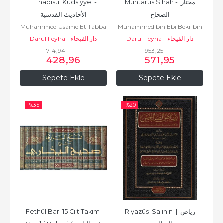
El Ehadisül Kudsiyye  -  
Muhtarüs Sihah - مختار 
الصحاح
الأحاديث القدسية
Muhammed Üsame Et Tabba
Muhammed bin Ebi Bekr bin
- محمد أسامة الطباع
Darul Feyha - دار الفيحاء
Abdülkâdir Er Razi
Darul Feyha - دار الفيحاء
714
,94
953
,25
428
,96
571
,95
Sepete Ekle
Sepete Ekle
-%
35
-%
20
Fethül Bari 15 Cilt Takım 
Riyazüs  Salihin  | رياض 