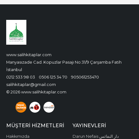
www.salihkitaplar.com
Manyasızade Cad. Kopuzlar Pasajı No:31/9 Çarşamba Fatih
İstanbul
0212 533 98 03
0506 125 34 70
905061253470
salihkitaplar@gmail.com
© 2026 www.salihkitaplar.com
MÜŞTERI HIZMETLERI
YAYINEVLERI
Hakkımızda
Darun Nefais دار النفائس