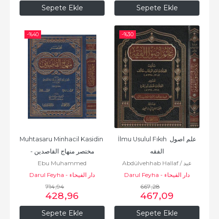
Sepete Ekle
Sepete Ekle
-%
40
-%
30
Muhtasaru Minhacil Kasidin 
İlmu Usulul Fıkıh علم اصول 
الفقه
- مختصر منهاج القاصدين
Ebu Muhammed
Abdülvehhab Hallaf / عبد
Muvaffakuddin Abdullah b.
Darul Feyha - دار الفيحاء
الوهاب خلاف
Darul Feyha - دار الفيحاء
Ahmed İbn Kudame El
714
,94
667
,28
428
,96
467
,09
Makdisi
Sepete Ekle
Sepete Ekle