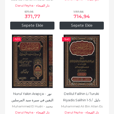
موسى بن عياض اليحصبي
Darul Feyha - دار الفيحاء
Sevre Es Sülemi Et Tirmizi أبي
عيسى محمد بن عيسى بن سورة بن
571
,95
1.191
,56
371
,77
714
,94
موسى الترمذي
Sepete Ekle
Sepete Ekle
-%
35
-%
40
Nurul Yakin Arapça - نور 
Delilul Falihin Li Turuki 
Riyadis Salihin 1-5 / دليل 
اليقين في سيرة سيد المرسلين
Muhammed El Hudri - محمد
Muhammed Ali Bin Allan Es
الفالحين لطرق رياض...
Darul Feyha - دار الفيحاء
Sıddiki - محمد بن علي علان
Darul Feyha - دار الفيحاء
بن مصطفى بن حسن