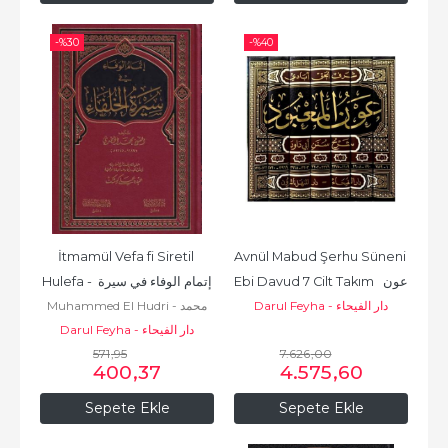
-%
30
-%
40
İtmamül Vefa fi Siretil 
Avnül Mabud Şerhu Süneni 
Ebi Davud 7 Cilt Takım  عون 
Hulefa - إتمام الوفاء في سيرة 
Darul Feyha - دار الفيحاء
Muhammed El Hudri - محمد
المعبود شرح سنن أبي...
الخلفاء
Darul Feyha - دار الفيحاء
بن مصطفى بن حسن
571
,95
7.626
,00
400
,37
4.575
,60
Sepete Ekle
Sepete Ekle