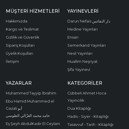
MÜŞTERI HIZMETLERI
YAYINEVLERI
Hakkımızda
Darun Nefais دار النفائس
Kargo ve Teslimat
Medine Yayınları
Gizlilik ve Güvenlik
Ensari
Sipariş Koşulları
Semerkand Yayınları
Üyelik Koşulları
Nesil Yayınları
İletişim
Muallim Neşriyat
Şifa Yayınevi
YAZARLAR
KATEGORILER
Muhammed Tayyip İbrahim
Cübbeli Ahmet Hoca
Yayıncılık
Ebu Hamid Muhammed el
Gazali أبو
Dua Kitaplığı
حامد محمد الغزّالي الطوسي
Hadis - Siyer - Kitaplığı
Eş Şeyh AbdulKadir El Ceylani
Tasavvuf - Tarih - Kitaplığı