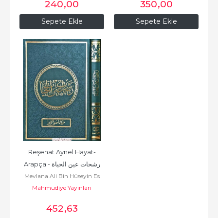
240
,00
350
,00
Sepete Ekle
Sepete Ekle
Reşehat Aynel Hayat-
Arapça - رشحات عين الحياة
Mevlana Ali Bin Hüseyin Es
Mahmudiye Yayınları
Safi
452
,63