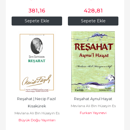
381
,16
428
,81
Sepete Ekle
Sepete Ekle
Reşahat | Necip Fazıl 
Reşahat Aynul Hayat
Mevlana Ali Bin Hüseyin Es
Kısakürek
Furkan Yayınevi
Safi
Mevlana Ali Bin Hüseyin Es
Büyük Doğu Yayınları
Safi