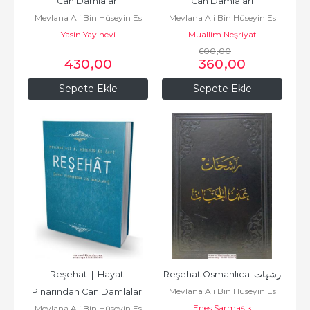
Can Damlaları
Can Damlaları
Mevlana Ali Bin Hüseyin Es
Mevlana Ali Bin Hüseyin Es
Yasin Yayınevi
Safi
Muallim Neşriyat
Safi
600
,00
430
,00
360
,00
Sepete Ekle
Sepete Ekle
Reşehat  |  Hayat 
Reşehat Osmanlıca  رشهات
Mevlana Ali Bin Hüseyin Es
Pınarından Can Damlaları
Enes Sarmaşık
Safi
Mevlana Ali Bin Hüseyin Es