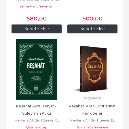
Semerkand Yayınları
Safi
580
,00
500
,00
Sepete Ekle
Sepete Ekle
Reşahat Aynül Hayat - 
Reşahat  Allah Dostlarının 
Süleyman Kuku
Menkıbeleri
Mevlana Ali Bin Hüseyin Es
Mevlana Ali Bin Hüseyin Es
Çeşme Kitap
Safi
İsmailağa Yayınevi
Safi