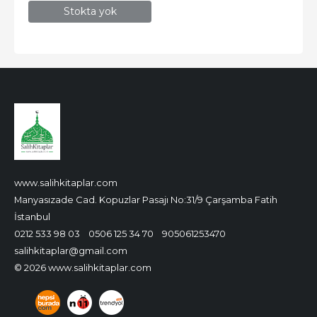
Stokta yok
www.salihkitaplar.com
Manyasızade Cad. Kopuzlar Pasajı No:31/9 Çarşamba Fatih
İstanbul
0212 533 98 03
0506 125 34 70
905061253470
salihkitaplar@gmail.com
© 2026 www.salihkitaplar.com