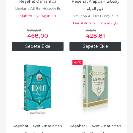
Reşehat Osmanlıca
Reşehat Arapça - رشحات 
Mevlana Ali Bin Hüseyin Es
عين الحياة
Mahmudiye Yayınları
Safi
Mevlana Ali Bin Hüseyin Es
Darul Kütübil İlmiyye - دار
Safi
900
,00
الكتب العلمية
571
,74
468
,00
428
,81
Sepete Ekle
Sepete Ekle
-%
40
Reşehat Hayat Pınarından 
Reşahat - Hayat Pınarından 