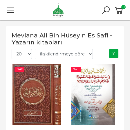
0
Mevlana Ali Bin Hüseyin Es Safi -
Yazarın kitapları
-%
48
-%
25