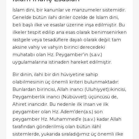
İslam dini, bir kanunlar ve manzumeler sistemidir.
Genelde bütün ilahi dinler özelde de İslam dini,
beli başlı ilke ve esaslar üzerine inşa edilmiştir. Bu
ilkeler tespit edilip ana esas olarak benimsenirken
rastgele veya tesadüflere dayalı olarak değil; tam
aksine vahiy ve vahyin birinci derecedeki
muhatabı olan Hz. Peygamber’in (s.a.v.)
uygulamalarına istinaden hareket edilmiştir.
Bir dinin, ilahi bir din hüviyetine sahip
olabilmesinin üç önemli kriteri bulunmaktadır:
Bunlardan birincisi, Allah inancı (Uluhiyyet);ikincisi,
Peygamberlik inancı (Nübüvvet); üçüncüsü de,
Ahiret inancıdır. Bu nedenle ilk insan ve ilk
peygamber olan Hz. Adem’den(a.s.) son
peygamber Hz. Muhammed’e (s.a.v.) kadar Allah
tarafından gönderilmiş olan bütün ilâhî
sistemlerde, yukarıda sıraladığımız üç önemli ilke