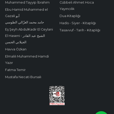
Muhammed Tayyip İbrahim
Cübbeli Ahmet Hoca
Yayıncılık
Ebu Hamid Muhammed el
Gazali أبو
Dua Kitaplığı
حامد محمد الغزّالي الطوسي
Hadis - Siyer - Kitaplığı
Eş Şeyh AbdulKadir El Ceylani
Tasavvuf - Tarih - Kitaplığı
El Haseni - الشيخ عبد القادر
الجيلاني الحسن
Havva Özkan
Elmalılı Muhammed Hamdi
Yazır
Fatma Temir
Mustafa Necati Bursalı