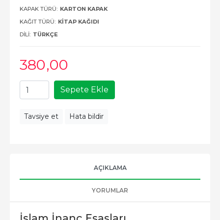
KAPAK TÜRÜ:
KARTON KAPAK
KAĞIT TÜRÜ:
KITAP KAĞIDI
DILI:
TÜRKÇE
380
,00
Sepete Ekle
Tavsiye et
Hata bildir
AÇIKLAMA
YORUMLAR
İslam İnanç Esasları