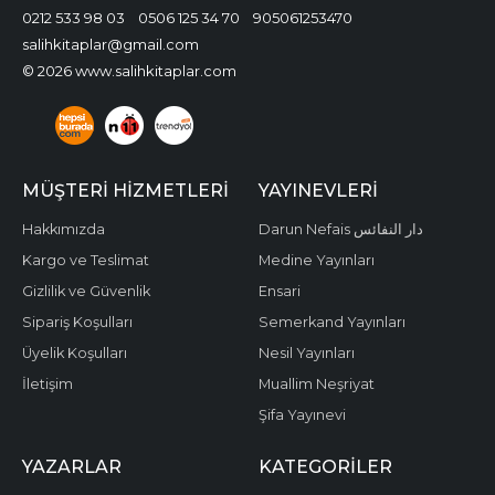
0212 533 98 03
0506 125 34 70
905061253470
salihkitaplar@gmail.com
© 2026 www.salihkitaplar.com
MÜŞTERI HIZMETLERI
YAYINEVLERI
Hakkımızda
Darun Nefais دار النفائس
Kargo ve Teslimat
Medine Yayınları
Gizlilik ve Güvenlik
Ensari
Sipariş Koşulları
Semerkand Yayınları
Üyelik Koşulları
Nesil Yayınları
İletişim
Muallim Neşriyat
Şifa Yayınevi
YAZARLAR
KATEGORILER