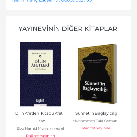
YAYINEVININ DIĞER KITAPLARI
is 
Dilin Afetleri  Kitabü Afatil 
Sünnet'in Bağlayıcılığı
Muhammed Taki Osmani -
 ve 
Lisan
Hz.P
Rağbet Yayınları
محمد تقي العثماني
Ebu Hamid Muhammed el
Rağbet Yayınları
Gazali أبو