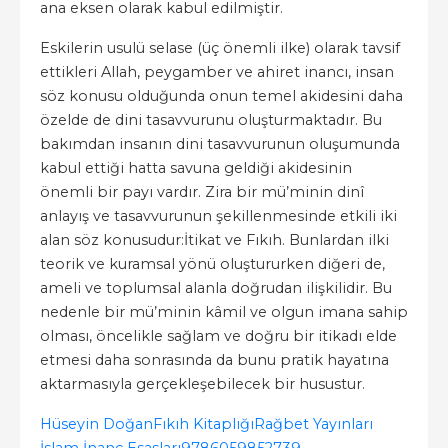
ana eksen olarak kabul edilmiştir.
Eskilerin usulü selase (üç önemli ilke) olarak tavsif
ettikleri Allah, peygamber ve ahiret inancı, insan
söz konusu olduğunda onun temel akidesini daha
özelde de dini tasavvurunu oluşturmaktadır. Bu
bakımdan insanın dini tasavvurunun oluşumunda
kabul ettiği hatta savuna geldiği akidesinin
önemli bir payı vardır. Zira bir mü’minin dinî
anlayış ve tasavvurunun şekillenmesinde etkili iki
alan söz konusudur:İtikat ve Fıkıh. Bunlardan ilki
teorik ve kuramsal yönü oluştururken diğeri de,
ameli ve toplumsal alanla doğrudan ilişkilidir. Bu
nedenle bir mü’minin kâmil ve olgun imana sahip
olması, öncelikle sağlam ve doğru bir itikadı elde
etmesi daha sonrasında da bunu pratik hayatına
aktarmasıyla gerçekleşebilecek bir husustur.
Hüseyin Doğan
Fıkıh Kitaplığı
Rağbet Yayınları
İslam İnanç Esasları
9786059852739