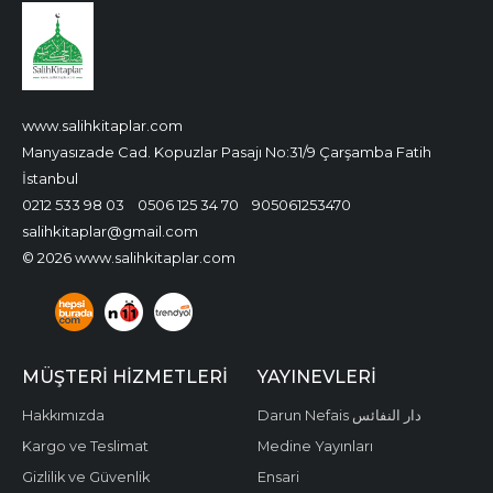
www.salihkitaplar.com
Manyasızade Cad. Kopuzlar Pasajı No:31/9 Çarşamba Fatih
İstanbul
0212 533 98 03
0506 125 34 70
905061253470
salihkitaplar@gmail.com
© 2026 www.salihkitaplar.com
MÜŞTERI HIZMETLERI
YAYINEVLERI
Hakkımızda
Darun Nefais دار النفائس
Kargo ve Teslimat
Medine Yayınları
Gizlilik ve Güvenlik
Ensari