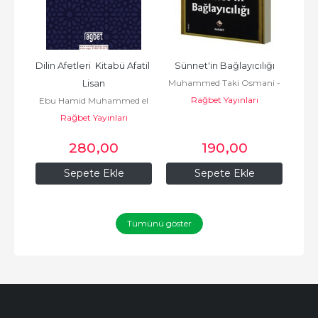
is 
Dilin Afetleri  Kitabü Afatil 
Sünnet'in Bağlayıcılığı
İ
Muhammed Taki Osmani -
 ve 
Lisan
Rağbet Yayınları
محمد تقي العثماني
Ebu Hamid Muhammed el
Rağbet Yayınları
Gazali أبو
حامد محمد الغزّالي الطوسي
280
,00
190
,00
Sepete Ekle
Sepete Ekle
Tümünü göster