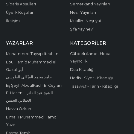
Sipariş Koşulları
Semerkand Yayınları
Üyelik Koşulları
Nesil Yayınları
İletişim
Muallim Neşriyat
Şifa Yayınevi
YAZARLAR
KATEGORILER
Muhammed Tayyip İbrahim
Cübbeli Ahmet Hoca
Yayıncılık
Ebu Hamid Muhammed el
Gazali أبو
Dua Kitaplığı
حامد محمد الغزّالي الطوسي
Hadis - Siyer - Kitaplığı
Eş Şeyh AbdulKadir El Ceylani
Tasavvuf - Tarih - Kitaplığı
El Haseni - الشيخ عبد القادر
الجيلاني الحسن
Havva Özkan
Elmalılı Muhammed Hamdi
Yazır
Fatma Temir