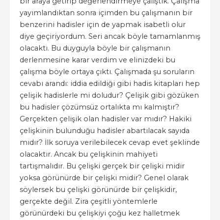
bir araya getirip değerlendirmeye çalıştık. Çalışma
yayımlandıktan sonra içimden bu çalışmanın bir
benzerini hadisler için de yapmak isabetli olur
diye geçiriyordum. Seri ancak böyle tamamlanmış
olacaktı. Bu duyguyla böyle bir çalışmanın
derlenmesine karar verdim ve elinizdeki bu
çalışma böyle ortaya çıktı. Çalışmada şu soruların
cevabı arandı: iddia edildiği gibi hadis kitapları hep
çelişik hadislerle mi doludur? Çelişik gibi gözüken
bu hadisler çözümsüz ortalıkta mı kalmıştır?
Gerçekten çelişik olan hadisler var mıdır? Hakiki
çelişkinin bulunduğu hadisler abartılacak sayıda
mıdır? İlk soruya verilebilecek cevap evet şeklinde
olacaktır. Ancak bu çelişkinin mahiyeti
tartışmalıdır. Bu çelişki gerçek bir çelişki midir
yoksa görünürde bir çelişki midir? Genel olarak
söylersek bu çelişki görünürde bir çelişkidir,
gerçekte değil. Zira çeşitli yöntemlerle
görünürdeki bu çelişkiyi çoğu kez halletmek