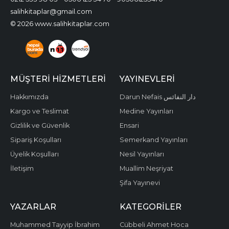
salihkitaplar@gmail.com
© 2026 www.salihkitaplar.com
MÜŞTERI HIZMETLERI
YAYINEVLERI
Hakkımızda
Darun Nefais دار النفائس
Kargo ve Teslimat
Medine Yayınları
Gizlilik ve Güvenlik
Ensari
Sipariş Koşulları
Semerkand Yayınları
Üyelik Koşulları
Nesil Yayınları
İletişim
Muallim Neşriyat
Şifa Yayınevi
YAZARLAR
KATEGORILER
Muhammed Tayyip İbrahim
Cübbeli Ahmet Hoca