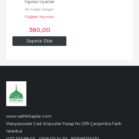
Yapılan Uyarılar
Ali Galip Gezgin
Rağbet Yayınları
380
,00
Sepete Ekle
www.salihkitaplar.com
Manyasızade Cad. Kopuzlar Pasajı No:31/9 Çarşamba Fatih
İstanbul
0212 533 98 03
0506 125 34 70
905061253470