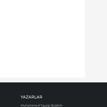
YAZARLAR
Muhammed Tayyip İbrahim