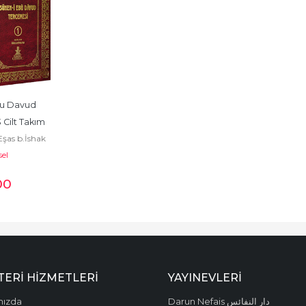
u Davud 
 Cilt Takım
şas b.İshak
u Davud Es
sel
00
الأشعث السج
ERI HIZMETLERI
YAYINEVLERI
mızda
Darun Nefais دار النفائس