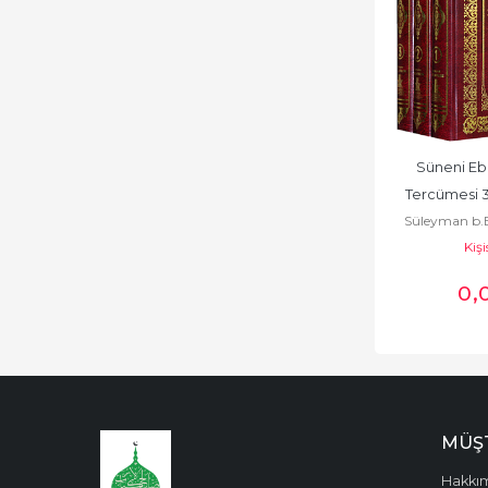
Süneni Eb
Tercümesi 3
Süleyman b.E
El Ezdi Eb
Kişi
Sicistani أبي داود سليمان بن
0
,
ستاني الأزدي
MÜŞT
Hakkı