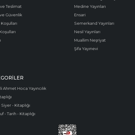
ve Teslimat
Medine Yayınları
k ve Güvenlik
Ensari
 Koşulları
Semerkand Yayınları
Koşulları
Nesil Yayınları
m
Muallim Neşriyat
Şifa Yayınevi
EGORILER
i Ahmet Hoca Yayıncılık
taplığı
 Siyer - Kitaplığı
f - Tarih - Kitaplığı