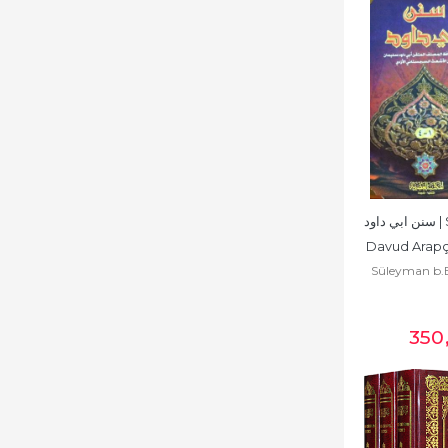
سنن ابي داود | Süneni Ebu 
Davud Arapça 
Süleyman b.E
Kit
El Ezdi Eb
Sicistani أبي داود سليمان بن
350
ستاني الأزدي