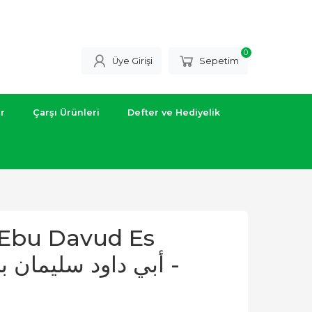
0
Üye Girişi
Sepetim
ar
Çarşı Ürünleri
Defter ve Hediyelik
 Ebu Davud Es