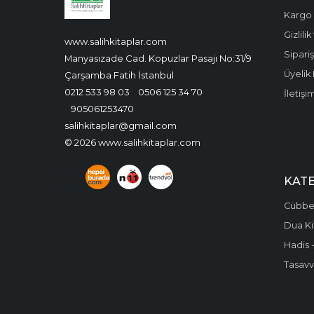
Kargo 
Gizlili
www.salihkitaplar.com
Sipariş
Manyasızade Cad. Kopuzlar Pasajı No:31/9
Üyelik 
Çarşamba Fatih İstanbul
0212 533 98 03
0506 125 34 70
İletişi
905061253470
salihkitaplar@gmail.com
© 2026 www.salihkitaplar.com
KAT
Cübbel
Dua Ki
Hadis -
Tasavvu