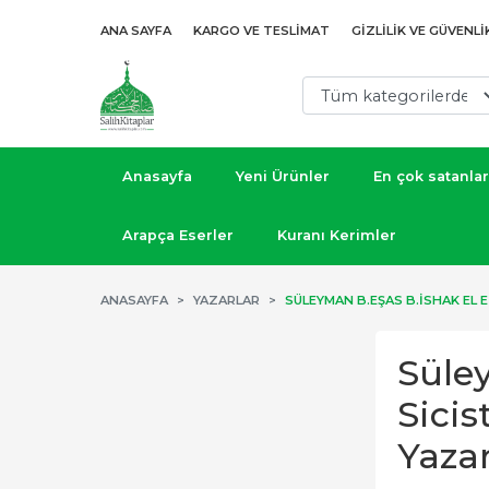
ANA SAYFA
KARGO VE TESLIMAT
GIZLILIK VE GÜVENLI
Anasayfa
Yeni Ürünler
En çok satanlar
Arapça Eserler
Kuranı Kerimler
ANASAYFA
YAZARLAR
Süle
Sicistani شعث السجستاني الأزدي
Yazar