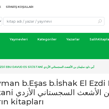
K
SIPARIŞ KOŞULLARI
Yayınevleri
Kategoriler
Yazarlar
SalihKitapl
SÜLEYMAN B.EŞAS B.İSHAK EL EZDI EBU DAVUD ES SICISTANI أبي داود سليمان بن الأشعث السجستاني الأزدي
yman b.Eşas b.İshak El Ezdi
أبي داود سليمان بن الأ -
ın kitapları