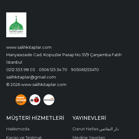
www.salihkitaplar.com
Manyasızade Cad. Kopuzlar Pasajı No:31/9 Çarşamba Fatih
İstanbul
0212 533 98 03
0506 125 34 70
905061253470
salihkitaplar@gmail.com
© 2026 www.salihkitaplar.com
MÜŞTERI HIZMETLERI
YAYINEVLERI
Hakkımızda
Darun Nefais دار النفائس
Kargo ve Teslimat
Medine Yayınları