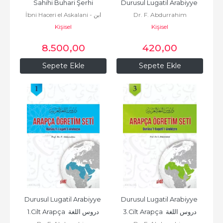
Sahihi Buhari Şerhi
Durusul Lugatil Arabiyye 
İbni Haceri el Askalani - ابن
Dr. F. Abdurrahim
TEK kitap
حجر العسقلاني
Kişisel
Kişisel
8.500
,00
420
,00
Sepete Ekle
Sepete Ekle
Durusul Lugatil Arabiyye 
Durusul Lugatil Arabiyye 
3.Cilt Arapça دروس اللغة 
1.Cilt Arapça دروس اللغة 