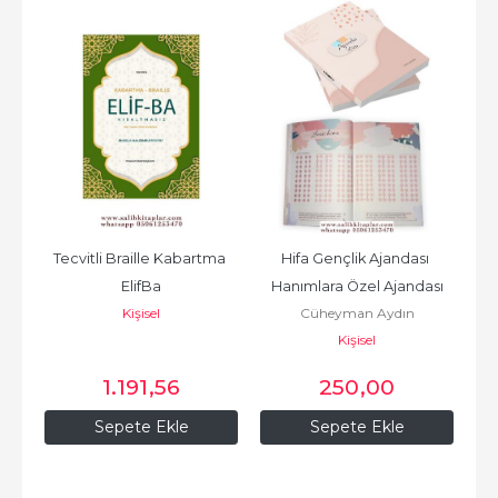
Tecvitli Braille Kabartma 
Hifa Gençlik Ajandası 
ElifBa
Hanımlara Özel Ajandası
Kişisel
Cüheyman Aydın
Kişisel
1.191
,56
250
,00
Sepete Ekle
Sepete Ekle