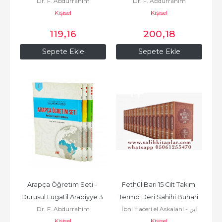
Dr. F. Abdurrahim
Dr. F. Abdurrahim
العربية
العربية
Kişisel
Kişisel
119
,16
200
,18
Sepete Ekle
Sepete Ekle
Arapça Öğretim Seti - 
Fethül Bari 15 Cilt Takım 
Durusul Lugatil Arabiyye 3 
Termo Deri Sahihi Buhari 
Dr. F. Abdurrahim
İbni Haceri el Askalani - ابن
Cİlt takım  دروس اللغة...
Şerhi
Kişisel
حجر العسقلاني
Kişisel