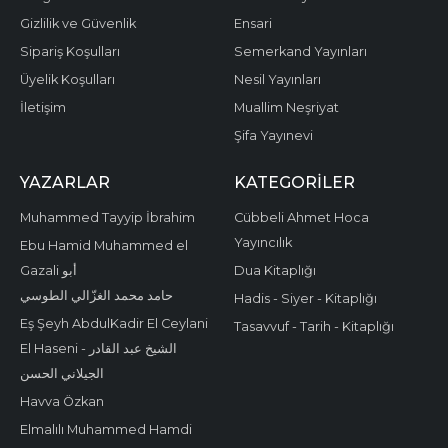
Gizlilik ve Güvenlik
Ensari
Sipariş Koşulları
Semerkand Yayınları
Üyelik Koşulları
Nesil Yayınları
İletişim
Muallim Neşriyat
Şifa Yayınevi
YAZARLAR
KATEGORILER
Muhammed Tayyip İbrahim
Cübbeli Ahmet Hoca
Yayıncılık
Ebu Hamid Muhammed el
Gazali أبو
Dua Kitaplığı
حامد محمد الغزّالي الطوسي
Hadis - Siyer - Kitaplığı
Eş Şeyh AbdulKadir El Ceylani
Tasavvuf - Tarih - Kitaplığı
El Haseni - الشيخ عبد القادر
الجيلاني الحسن
Havva Özkan
Elmalılı Muhammed Hamdi