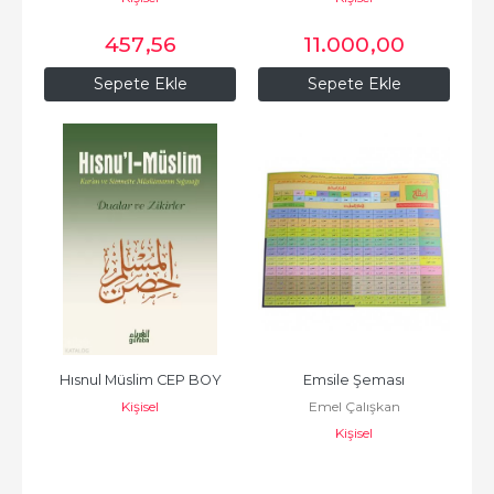
457
,56
11.000
,00
Sepete Ekle
Sepete Ekle
Hısnul Müslim CEP BOY
Emsile Şeması
Kişisel
Emel Çalışkan
Kişisel