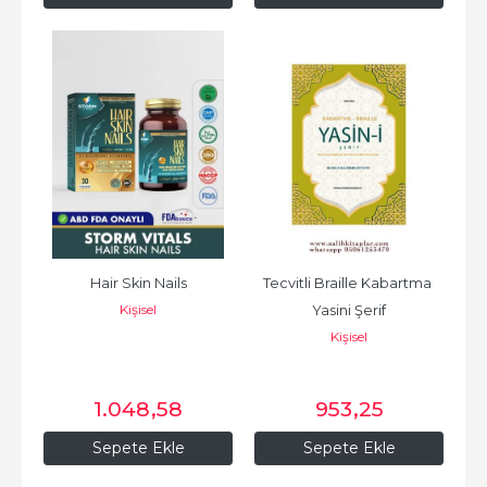
Hair Skin Nails
Tecvitli Braille Kabartma 
Kişisel
Yasini Şerif
Kişisel
1.048
,58
953
,25
Sepete Ekle
Sepete Ekle