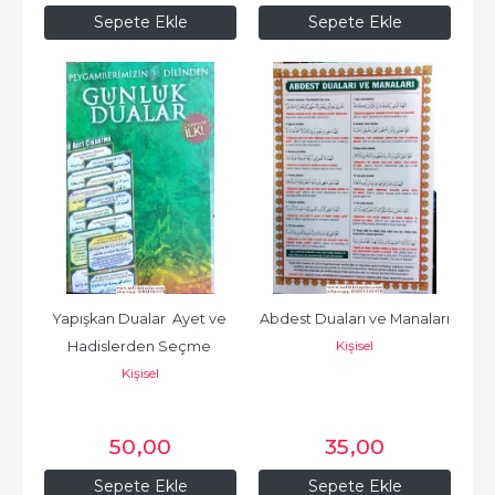
Sepete Ekle
Sepete Ekle
Yapışkan Dualar  Ayet ve 
Abdest Duaları ve Manaları
Kişisel
Hadislerden Seçme 
Kişisel
Açıklamalı Günlük Sticker...
50
,00
35
,00
Sepete Ekle
Sepete Ekle