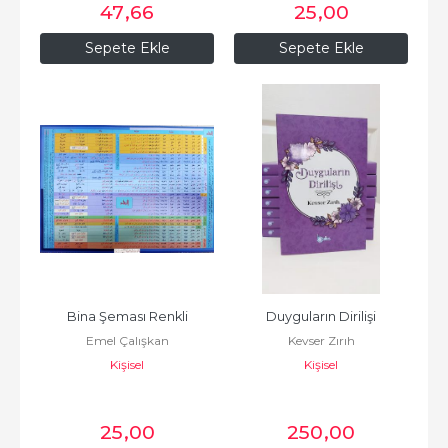
47
,66
25
,00
Sepete Ekle
Sepete Ekle
Bina Şeması Renkli
Duyguların Dirilişi
Emel Çalışkan
Kevser Zırıh
Kişisel
Kişisel
25
,00
250
,00