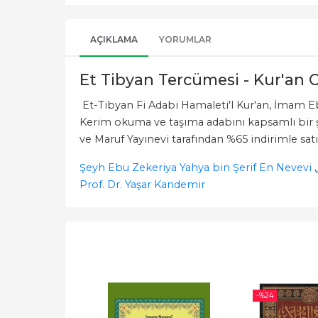
AÇIKLAMA
YORUMLAR
Et Tibyan Tercümesi - Kur'an
Et-Tibyan Fi Adabi Hamaleti'l Kur'an, İmam Eb
Kerim okuma ve taşıma adabını kapsamlı bir şek
ve Maruf Yayınevi tarafından %65 indirimle satı
Ş
Prof. Dr. Yaşar Kandemir
-%
24