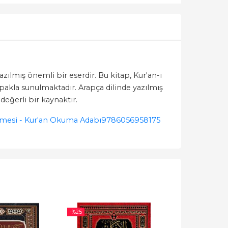
ılmış önemli bir eserdir. Bu kitap, Kur'an-ı
apakla sunulmaktadır. Arapça dilinde yazılmış
değerli bir kaynaktır.
ümesi - Kur'an Okuma Adabı
9786056958175
-%
25