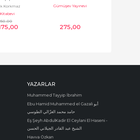
Gümüşev Yayınevi
M.Ü.İlahiyat F
k Korkmaz
plar
Kitabevi
250
,00
175
,00
275
,00
49
YAZARLAR
Muhammed Tayyip İbrahim
Ebu Hamid Muhammed el Gazali أبو
حامد محمد الغزّالي الطوسي
Eş Şeyh AbdulKadir El Ceylani El Haseni -
الشيخ عبد القادر الجيلاني الحسن
Havva Özkan