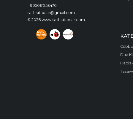
905061253470
salihkitaplar@gmail.com
© 2026 www.salihkitaplar.com
KAT
Cübbel
Dua Ki
Hadis -
Tasavvu