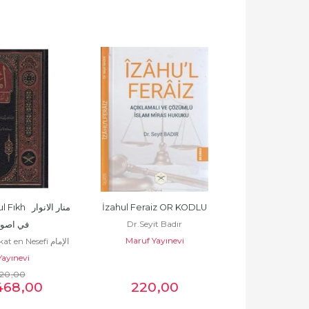
منار الانوا 
İzahul Feraiz OR KODLU
Nurul Yakin Fi 
Dr.Seyit Badır
في اصول
Maruf Yayınevi
Muhammed El Hudri
n Nesefi الإمام
أبو البرك
ayınevi
بن حسن
Maruf Y
20
,00
468
,00
220
,00
38