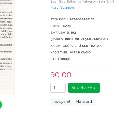
Maruf Yayınevi
STOK KODU:
9786056958175
BOYUT:
14*20
SAYFA SAYISI:
192
ÇEVIREN:
PROF. DR. YAŞAR KANDEMIR
KAPAK TÜRÜ:
CILTLI SERT KAPAK
KAĞIT TÜRÜ:
KITAP KAĞIDI
DILI:
TÜRKÇE
90
,00
Sepete Ekle
Tavsiye et
Hata bildir