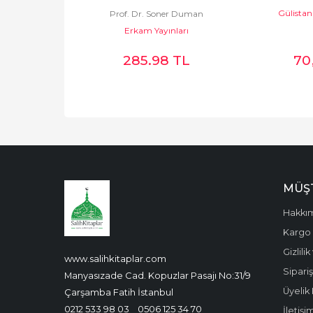
Gülistan
Soner Duman
Prof. Dr. Soner Duman
ayınları
Erkam Yayınları
98 TL
285.98 TL
70
MÜŞT
Hakkı
Kargo 
Gizlili
www.salihkitaplar.com
Sipariş
Manyasızade Cad. Kopuzlar Pasajı No:31/9
Üyelik 
Çarşamba Fatih İstanbul
0212 533 98 03
0506 125 34 70
İletişi