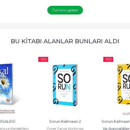
Tümünü göster
BU KITABI ALANLAR BUNLARI ALDI
-%
30
-%
30
İSALESİ
Sorun Kalmasın 2
Sorun Kalmasın 1
iyya Kandehlevi
Ömer Faruk Korkmaz
Ve Agnostikler