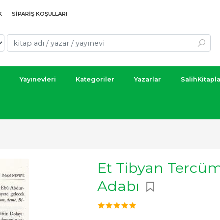
K
SIPARIŞ KOŞULLARI
Yayınevleri
Kategoriler
Yazarlar
SalihKitapl
Et Tibyan Tercü
Adabı