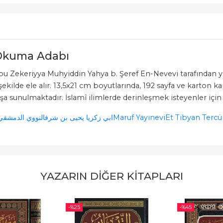
 Okuma Adabı
u Zekeriyya Muhyiddin Yahya b. Şeref En-Nevevi tarafından yaz
ilde ele alır. 13,5x21 cm boyutlarında, 192 sayfa ve karton k
şa sunulmaktadır. İslamî ilimlerde derinleşmek isteyenler için 
eyh Ebu Zekeriya Yahya bin Şerif En Nevevi ابي زكريا يحيى بن شرفالنووي الدمشقي
Maruf Yayınevi
Et Tibyan Terc
YAZARIN DIĞER KITAPLARI
-%
25
-%
45