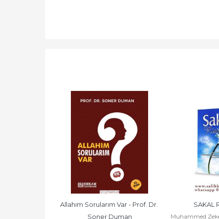
 Var - Prof. Dr. 
Allahım Sorularım Var - Prof. Dr. 
SAKAL R
Muhammed Zeker
 Duman
Soner Duman