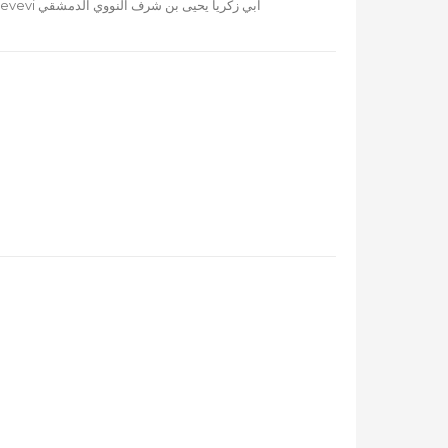
Şeyh Ebu Zekeriya Yahya bin Şerif En Nevevi ابي زكريا يحيى بن شرف النووي الدمشقي