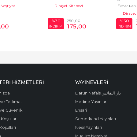
 Neşriyat
Dirayet Kitabevi
Ömer Faru
Ceva
Dirayet 
250
,00
%30
%30
,00
175
,00
İNDİRİM
İNDİRİM
ERI HIZMETLERI
YAYINEVLERI
mızda
Darun Nefais دار النفائس
ve Teslimat
Medine Yayınları
k ve Güvenlik
Ensari
 Koşulları
Semerkand Yayınları
Koşulları
Nesil Yayınları
m
Muallim Neşriyat