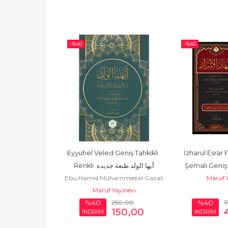
-%
40
-%
40
 - مشكاة 
Eyyühel Veled Geniş Tahkikli  
İzharul Esrar F
Şemalı Geniş Tahk
Renkli  أيها الولد طبعة جديدة
المص
ayınevi
Ebu Hamid Muhammed el Gazali
Maruf Y
أبو حامد محمد الغزّالي الطوسي
Maruf Yayınevi
.500
,00
250
,00
7
%40
%40
900
,00
150
,00
İNDİRİM
İNDİRİM