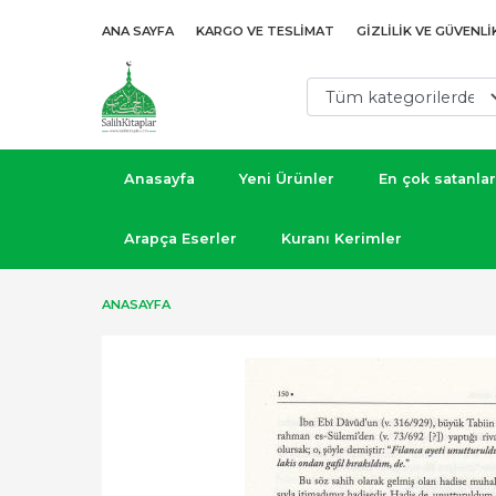
ANA SAYFA
KARGO VE TESLIMAT
GIZLILIK VE GÜVENLI
Anasayfa
Yeni Ürünler
En çok satanlar
Arapça Eserler
Kuranı Kerimler
ANASAYFA