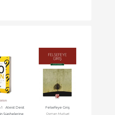
    Ateist Deist 
Felsefeye Giriş
Fıkıh Usulü - 
Osman Mutluel
Fahrett
in Şüphelerine 