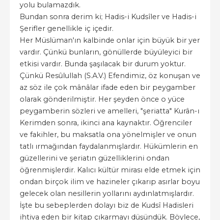
yolu bulamazdık.
Bundan sonra derim ki; Hadis-i Kudsîler ve Hadis-i
Şerifler genellikle iç içedir.
Her Müslüman'ın kalbinde onlar için büyük bir yer
vardır. Çünkü bunların, gönüllerde büyüleyici bir
etkisi vardır. Bunda şaşılacak bir durum yoktur.
Çünkü Resûlullah (S.A.V.) Efendimiz, öz konuşan ve
az söz ile çok mânâlar ifade eden bir peygamber
olarak gönderilmiştir. Her şeyden önce o yüce
peygamberin sözleri ve amelleri, "şeriatta" Kurân-ı
Kerimden sonra, ikinci ana kaynaktır. Öğrenciler
ve fakihler, bu maksatla ona yönelmişler ve onun
tatlı ırmağından faydalanmışlardır. Hükümlerin en
güzellerini ve şeriatın güzelliklerini ondan
öğrenmişlerdir. Kalıcı kültür mirası elde etmek için
ondan birçok ilim ve hazineler çıkarıp asırlar boyu
gelecek olan nesillerin yollarını aydınlatmışlardır.
İşte bu sebeplerden dolayı biz de Kudsî Hadisleri
ihtiva eden bir kitap çıkarmayı düşündük. Böylece,