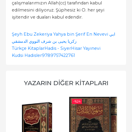
çalışmalarımızın Allah(cc) tarafından kabul
edilmesini diliyoruz. Şüphesiz ki O. her şeyi
işitendir ve duaları kabul edendir.
Şeyh Ebu Zekeriya Yahya bin Şerif En Nevevi ابي
زكريا يحيى بن شرف النووي الدمشقي
Türkçe Kitaplar
Hadis - Siyer
Hisar Yayınevi
Kudsi Hadisler
9789757422761
YAZARIN DIĞER KITAPLARI
-%
24
-%