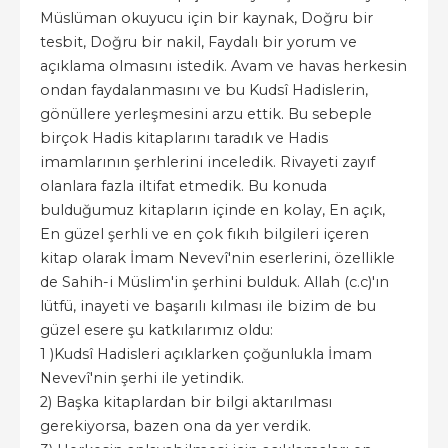
Müslüman okuyucu için bir kaynak, Doğru bir
tesbit, Doğru bir nakil, Faydalı bir yorum ve
açıklama olmasını istedik. Avam ve havas herkesin
ondan faydalanmasını ve bu Kudsî Hadislerin,
gönüllere yerleşmesini arzu ettik. Bu sebeple
birçok Hadis kitaplarını taradık ve Hadis
imamlarının şerhlerini inceledik. Rivayeti zayıf
olanlara fazla iltifat etmedik. Bu konuda
bulduğumuz kitapların içinde en kolay, En açık,
En güzel şerhli ve en çok fıkıh bilgileri içeren
kitap olarak İmam Nevevî'nin eserlerini, özellikle
de Sahih-i Müslim'in şerhini bulduk. Allah (c.c)'ın
lütfü, inayeti ve başarılı kılması ile bizim de bu
güzel esere şu katkılarımız oldu:
1 )Kudsî Hadisleri açıklarken çoğunlukla İmam
Nevevî'nin şerhi ile yetindik.
2) Başka kitaplardan bir bilgi aktarılması
gerekiyorsa, bazen ona da yer verdik.