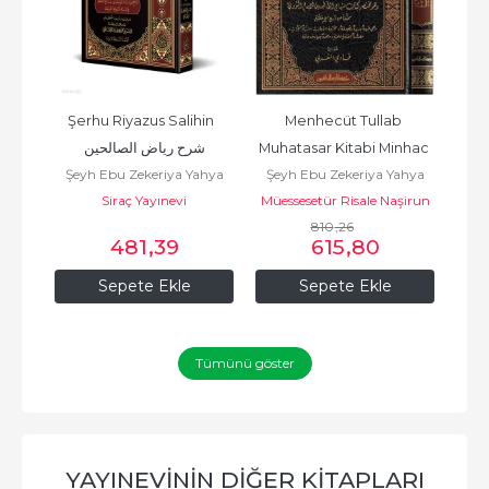
Şerhu Riyazus Salihin  
Menhecüt Tullab 
ahya
شرح رياض الصالحين
Muhatasar Kitabi Minhac 
Hamal
Şeyh Ebu Zekeriya Yahya
Şeyh Ebu Zekeriya Yahya
Şey
Nevevi Arapça - منهج 
يحيى 
bin Şerif En Nevevi ابي زكريا
Siraç Yayınevi
bin Şerif En Nevevi ابي زكريا
Müessesetür Risale Naşirun
bin Şe
Mües
الطلاب وهو...
يحيى بن شرف النووي الدمشقي
يحيى بن شرف النووي الدمشقي
مؤسسة الرسالة ناشرون
810
,26
مشقي
ن
481
,39
615
,80
Sepete Ekle
Sepete Ekle
Tümünü göster
YAYINEVININ DIĞER KITAPLARI