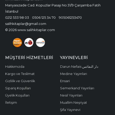
Manyasızade Cad. Kopuzlar Pasajı No:31/9 Çarşamba Fatih
İstanbul
0212 533 98 03
0506 125 34 70
905061253470
salihkitaplar@gmail.com
© 2026 www.salihkitaplar.com
MÜŞTERI HIZMETLERI
YAYINEVLERI
Hakkımızda
Darun Nefais دار النفائس
Kargo ve Teslimat
Medine Yayınları
Gizlilik ve Güvenlik
Ensari
Sipariş Koşulları
Semerkand Yayınları
Üyelik Koşulları
Nesil Yayınları
İletişim
Muallim Neşriyat
Şifa Yayınevi