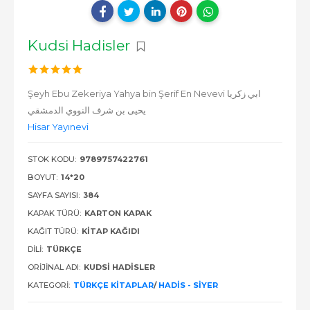
Kudsi Hadisler
Şeyh Ebu Zekeriya Yahya bin Şerif En Nevevi ابي زكريا
يحيى بن شرف النووي الدمشقي
Hisar Yayınevi
STOK KODU:
9789757422761
BOYUT:
14*20
SAYFA SAYISI:
384
KAPAK TÜRÜ:
KARTON KAPAK
KAĞIT TÜRÜ:
KITAP KAĞIDI
DILI:
TÜRKÇE
ORIJINAL ADI:
KUDSI HADISLER
KATEGORI:
TÜRKÇE KITAPLAR
/
HADIS - SIYER