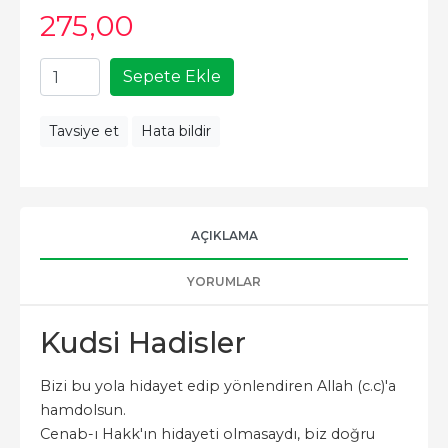
275
,00
Sepete Ekle
Tavsiye et
Hata bildir
AÇIKLAMA
YORUMLAR
Kudsi Hadisler
Bizi bu yola hidayet edip yönlendiren Allah (c.c)'a
hamdolsun.
Cenab-ı Hakk'ın hidayeti olmasaydı, biz doğru