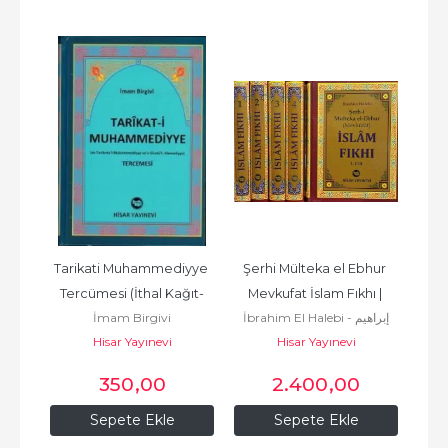
-%
Tarikati Muhammediyye 
Şerhi Mülteka el Ebhur 
Tabe
 -
Tercümesi (İthal Kağıt-
Mevkufat İslam Fıkhı | 
إس
Muha
İmam Birgivi
İbrahim El Halebi - إبراهيم
Ciltli), İmam Birgivi
ملتقى Mevkufat
Et Taberi 
Hisar Yayınevi
Hisar Yayınevi
الحلبي
350
,00
2.400
,00
Sepete Ekle
Sepete Ekle