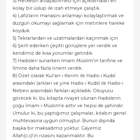
3) Herkesin anlayabilmesi için açıklamaları en
kolay bir üslup ile izah etmeye çalıştık.
4) Lafızların manasını anlamayı kolaylaştırmak ve
düzgün okumayı sağlamak için metinlere hareke
koyduk.
5) Tekrarlardan ve uzatmalardan kaçınmak için
6) Şerh ederken çeşitti görüşlere yer verdik ve
kendimiz de kısa yorumlar getirdik.
7) Hadisleri sunarken İmam Müslim'in tarifine ve
İlmine daha fazla önem verdik.
8) Özet olarak Kur'an-ı Kerim ile Hadis-i Kudsî
arasındaki (arkları ve yine Hadis-i Kudsî ile Hadis-i
Nebevi arasındaki farkları açıkladık. Okuyucu
görecek ki. bu kitapta rivayet olunan Hadislerin
çoğu İmam-ı Müslim'e aittir ve hepsi de şahindir.
Umulur ki, bu yaptığımız çalışmalar, kitabın genel
muhtevasına uygun olmuştur. Bunun dışında
başka bir maksadımız yoktur. Gayemiz
Allah(c.c)'ın rızasını kazanmaktır. Bu