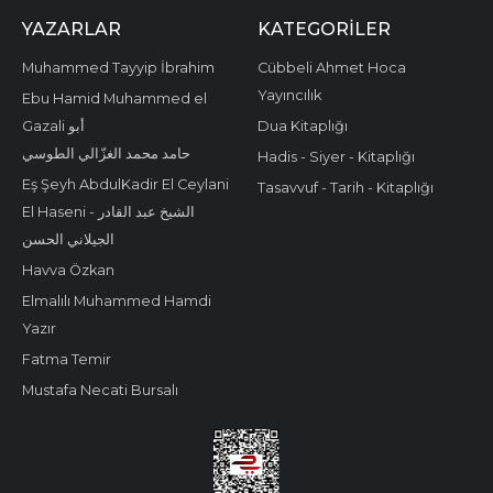
YAZARLAR
KATEGORILER
Muhammed Tayyip İbrahim
Cübbeli Ahmet Hoca
Yayıncılık
Ebu Hamid Muhammed el
Gazali أبو
Dua Kitaplığı
حامد محمد الغزّالي الطوسي
Hadis - Siyer - Kitaplığı
Eş Şeyh AbdulKadir El Ceylani
Tasavvuf - Tarih - Kitaplığı
El Haseni - الشيخ عبد القادر
الجيلاني الحسن
Havva Özkan
Elmalılı Muhammed Hamdi
Yazır
Fatma Temir
Mustafa Necati Bursalı