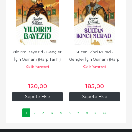
Yıldırım Bayezid - Gençler 
Sultan İkinci Murad - 
İçin Osmanlı (Harp Tarihi)
Gençler İçin Osmanlı (Harp 
Çelik Yayınevi
Çelik Yayınevi
Tarihi)
120
,00
185
,00
Sepete Ekle
Sepete Ekle
1
2
3
4
5
6
7
8
»
»»