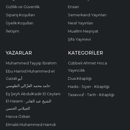
Gizlilik ve Güvenlik
Ensari
Sipariş Koşulları
Semerkand Yayınları
Üyelik Koşulları
Nesil Yayınları
İletişim
Muallim Neşriyat
Şifa Yayınevi
YAZARLAR
KATEGORILER
Muhammed Tayyip İbrahim
Cübbeli Ahmet Hoca
Yayıncılık
Ebu Hamid Muhammed el
Gazali أبو
Dua Kitaplığı
حامد محمد الغزّالي الطوسي
Hadis - Siyer - Kitaplığı
Eş Şeyh AbdulKadir El Ceylani
Tasavvuf - Tarih - Kitaplığı
El Haseni - الشيخ عبد القادر
الجيلاني الحسن
Havva Özkan
Elmalılı Muhammed Hamdi