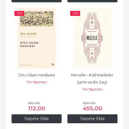
-%
30
-%
30
Din-i İslam Hediyesi
Mecelle - Külli Kaideler 
Tin Yayınları
Şerhi ve Bir Zeyl 
Tin Yayınları
Denemesi
160
,00
650
,00
112
,00
455
,00
Sepete Ekle
Sepete Ekle