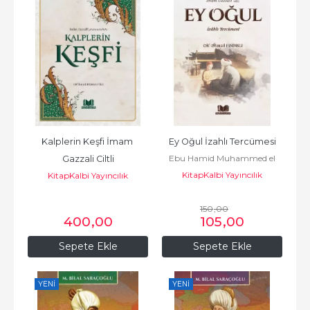
Kalplerin Keşfi İmam 
Ey Oğul İzahlı Tercümesi
Ebu Hamid Muhammed el
Gazzali Ciltli
KitapKalbi Yayıncılık
Gazali أبو
KitapKalbi Yayıncılık
حامد محمد الغزّالي الطوسي
150
,00
400
,00
105
,00
Sepete Ekle
Sepete Ekle
YENI
YENI