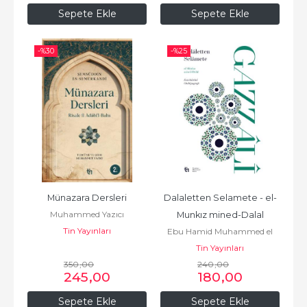
Sepete Ekle
Sepete Ekle
-%
30
-%
25
Münazara Dersleri
Dalaletten Selamete - el-
Muhammed Yazıcı
Munkız mined-Dalal
Tin Yayınları
Ebu Hamid Muhammed el
Tin Yayınları
Gazali أبو
350
,00
حامد محمد الغزّالي الطوسي
240
,00
245
,00
180
,00
Sepete Ekle
Sepete Ekle