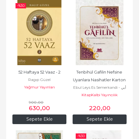
-%
30
52 Haftaya 52 Vaaz - 2
Tenbihül Gafilin Nefsine 
Ragıp Güzel
Uyanlara Nasihatler Karton 
Yağmur Yayınları
Ebul Leys Es Semerkandi - أبي
Kapak
الليث نصر بن محمد السمرقندي
KitapKalbi Yayıncılık
900
,00
630
,00
220
,00
Sepete Ekle
Sepete Ekle
-%
30