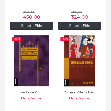
600
,00
450
,00
450
,00
324
,00
Sepete Ekle
Sepete Ekle
-%
28
-%
25
Varlık ve Zihin
Osmanlı Aile Hukuku
Klasik Yayınları
Klasik Yayınları