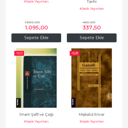
Klasik Yayınları
Tarihi
Klasik Yayınları
1.500
,00
450
,00
1.095
,00
337
,50
Sepete Ekle
Sepete Ekle
-%
25
-%
28
İmam Şafiî ve Çağı
Mişkatül Envar
Klasik Yayınları
Klasik Yayınları