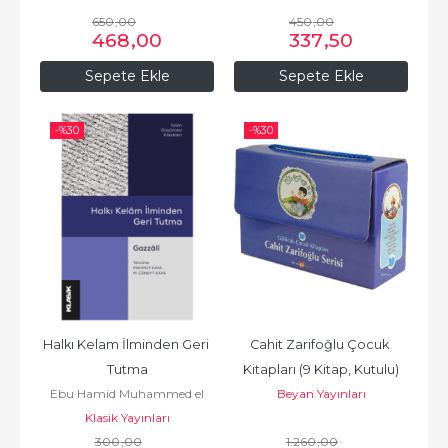
650
,00
450
,00
468
,00
337
,50
Sepete Ekle
Sepete Ekle
-%
30
-%
30
Halkı Kelam İlminden Geri 
Cahit Zarifoğlu Çocuk 
Tutma
Kitapları (9 Kitap, Kutulu)
Ebu Hamid Muhammed el
Beyan Yayınları
Klasik Yayınları
Gazali أبو
حامد محمد الغزّالي الطوسي
300
,00
1.260
,00