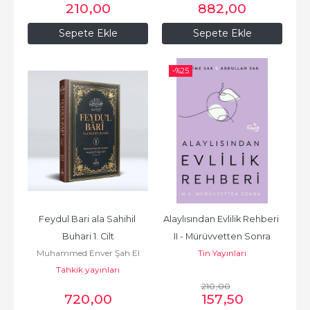
210
,00
882
,00
Sepete Ekle
Sepete Ekle
-%
25
Feydul Bari ala Sahihil 
Alaylısından Evlilik Rehberi 
Buhari 1. Cilt
II - Mürüvvetten Sonra
Muhammed Enver Şah El
Tin Yayınları
Tahkik yayınları
Keşmîrî
210
,00
720
,00
157
,50