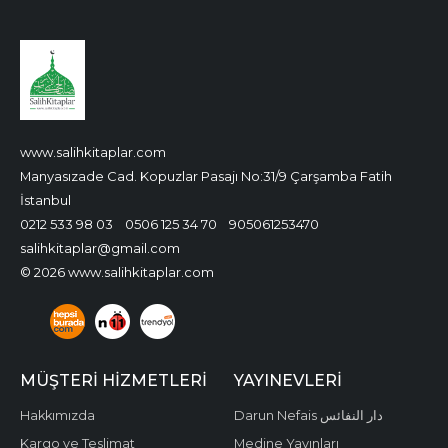
www.salihkitaplar.com
Manyasızade Cad. Kopuzlar Pasajı No:31/9 Çarşamba Fatih
İstanbul
0212 533 98 03
0506 125 34 70
905061253470
salihkitaplar@gmail.com
© 2026 www.salihkitaplar.com
MÜŞTERI HIZMETLERI
YAYINEVLERI
Hakkımızda
Darun Nefais دار النفائس
Kargo ve Teslimat
Medine Yayınları