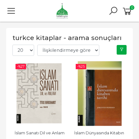
0
turkce kitaplar - arama sonuçları
-%
27
-%
25
İslam Sanatı Dil ve Anlam
İslam Dünyasında Kitabın 