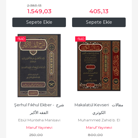
2.383
,13
1.549
,03
405
,13
Sepete Ekle
Sepete Ekle
-%
40
-%
40
Makalatül Kevseri  مقالات 
Şerhul Fıkhul Ekber - شرح 
الكوثري
الفقه الأكبر
Ebül Münteha Manisavi
Muhammed Zahid b. El
Maruf Yayınevi
Hasan b. Ali Zahid El Kevseri
Maruf Yayınevi
250
,00
محمد زاهد بن الحسن بن علي
800
,00