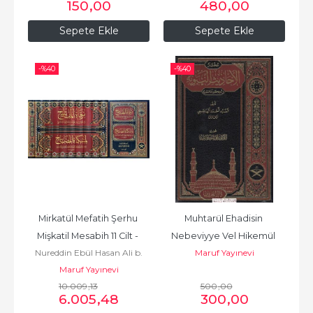
150
,00
480
,00
الكوثري
Sepete Ekle
Sepete Ekle
-%
40
-%
40
Mirkatül Mefatih Şerhu 
Muhtarül Ehadisin 
Mişkatil Mesabih 11 Cilt - 
Nebeviyye Vel Hikemül 
Nureddin Ebül Hasan Ali b.
Maruf Yayınevi
Muhammediyye  - مختار 
مرقاة المفاتيح شرح...
Sultan Muhammed Ali El Kari
Maruf Yayınevi
الأحاديث...
نور الدين أبي الحسن علي بن
10.009
,13
500
,00
6.005
,48
300
,00
سلطان محمد القاري