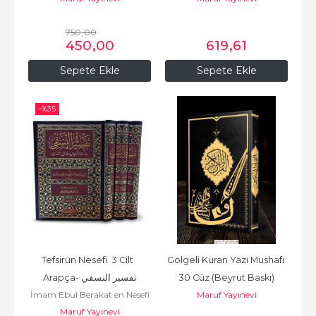
Hediyeli
750
,00
450
,00
619
,61
Sepete Ekle
Sepete Ekle
-%
35
Tefsirün Nesefi  3 Cilt  
Gölgeli Kuran Yazı Mushafı 
Arapça- تفسير النسفي
30 Cüz (Beyrut Baskı)
İmam Ebul Berakat en Nesefi
Maruf Yayınevi
الإمام أبو البركات النسفي
Maruf Yayınevi