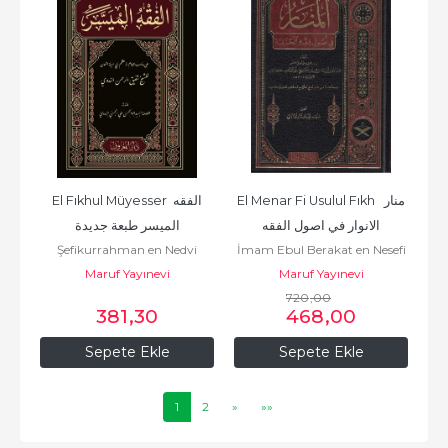
El Menar Fi Usulul Fıkh  منار 
El Fıkhul Müyesser الفقه 
الانوار في اصول الفقه
الميسر طبعة جديدة
Şefikurrahman en Nedvi
İmam Ebul Berakat en Nesefi
Maruf Yayınevi
الإمام أبو البركات النسفي
Maruf Yayınevi
720
,00
381
,30
468
,00
Sepete Ekle
Sepete Ekle
1
2
»
»»