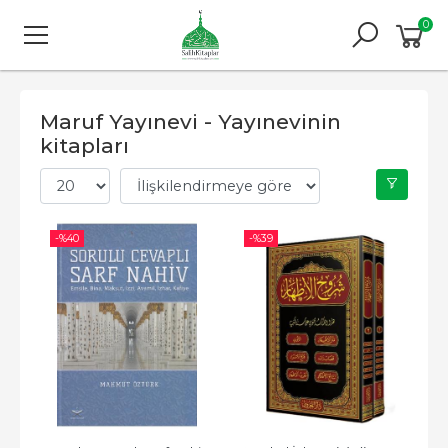
0
Maruf Yayınevi - Yayınevinin
kitapları
-%
40
-%
39