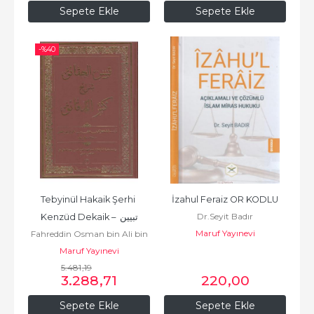
Sepete Ekle
Sepete Ekle
-%
40
Tebyinül Hakaik Şerhi 
İzahul Feraiz OR KODLU
Dr.Seyit Badır
Kenzüd Dekaik – تبيين 
Maruf Yayınevi
Fahreddin Osman bin Ali bin
الحقائق - 6  Cilt Takım
Mihcen Ez Zeylai
Maruf Yayınevi
5.481
,19
3.288
,71
220
,00
Sepete Ekle
Sepete Ekle