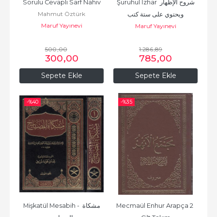
Sorulu Cevaplı Sarf Nahiv
Şuruhul İzhar شروح الإظهار 
Mahmut Öztürk
ويحتوي على ستة كتب
Maruf Yayınevi
Maruf Yayınevi
500
,00
1.286
,89
300
,00
785
,00
Sepete Ekle
Sepete Ekle
-%
40
-%
35
Mişkatül Mesabih - مشكاة 
Mecmaül Enhur Arapça 2 