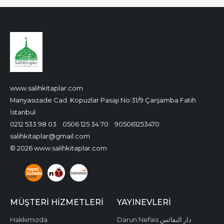
www.salihkitaplar.com
Manyasızade Cad. Kopuzlar Pasajı No:31/9 Çarşamba Fatih
İstanbul
0212 533 98 03
0506 125 34 70
905061253470
salihkitaplar@gmail.com
© 2026 www.salihkitaplar.com
MÜŞTERI HIZMETLERI
YAYINEVLERI
Hakkımızda
Darun Nefais دار النفائس