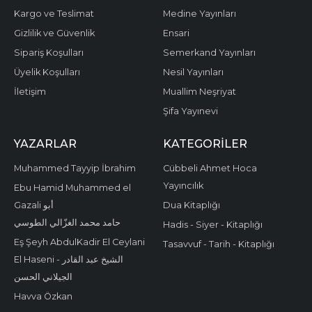
Kargo ve Teslimat
Medine Yayınları
Gizlilik ve Güvenlik
Ensari
Sipariş Koşulları
Semerkand Yayınları
Üyelik Koşulları
Nesil Yayınları
İletişim
Muallim Neşriyat
Şifa Yayınevi
YAZARLAR
KATEGORILER
Muhammed Tayyip İbrahim
Cübbeli Ahmet Hoca
Yayıncılık
Ebu Hamid Muhammed el
Gazali أبو
Dua Kitaplığı
حامد محمد الغزّالي الطوسي
Hadis - Siyer - Kitaplığı
Eş Şeyh AbdulKadir El Ceylani
Tasavvuf - Tarih - Kitaplığı
El Haseni - الشيخ عبد القادر
الجيلاني الحسن
Havva Özkan