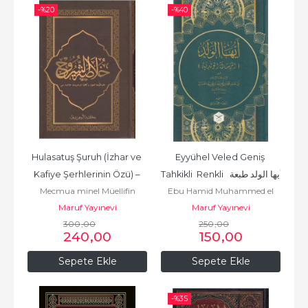
-%
20
-%
40
Hulasatuş Şuruh (İzhar ve 
Eyyühel Veled Geniş 
Kafiye Şerhlerinin Özü) – 
Tahkikli  Renkli  أيها الولد طبعة 
Mecmua minel Müellifin
Ebu Hamid Muhammed el
جديدة
خلاصة الشروح
مجموعة من المؤلفين
Maruf Yayınevi
Maruf Yayınevi
Gazali أبو
300
,00
حامد محمد الغزّالي الطوسي
250
,00
240
,00
150
,00
Sepete Ekle
Sepete Ekle
-%
35