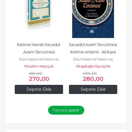
ol  
Kelime Manalı Sevadül 
Sevadül Azam Tercümesi  
Seva
Azam Tercümesi
Kelime Anlamlı - Ali Kara
 es
Ebul Kasım el Hakim es
Ebul Kasım el Hakim es
Eb
Muallim Neşriyat
Semerkandi
KitapKalbi Yayıncılık
Semerkandi
450
,00
400
,00
270
,00
280
,00
Sepete Ekle
Sepete Ekle
Tümünü göster