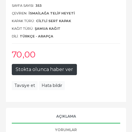
SAYFA SAYISI:
353
ÇEVIREN:
İSMAILAĞA TELIF HEYETI
KAPAK TÜRÜ:
CILTLI SERT KAPAK
KAĞIT TÜRÜ:
ŞAMUA KAĞIT
DILI:
TÜRKÇE - ARAPÇA
70
,00
Stokta olunca haber ver
Tavsiye et
Hata bildir
AÇIKLAMA
YORUMLAR