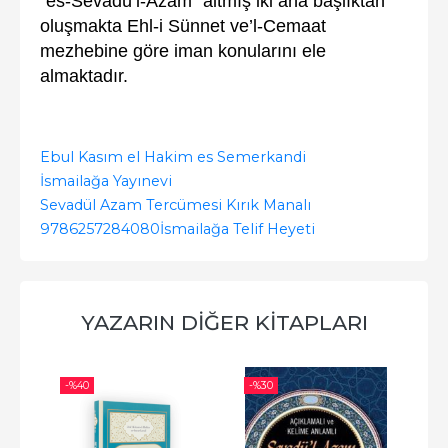
“es-Sevadü’l-Azam” altmış iki ana başlıktan
oluşmakta Ehl-i Sünnet ve’l-Cemaat
mezhebine göre iman konularını ele
almaktadır.
Ebul Kasım el Hakim es Semerkandi
İsmailağa Yayınevi
Sevadül Azam Tercümesi Kırık Manalı
9786257284080
İsmailağa Telif Heyeti
YAZARIN DIĞER KITAPLARI
-%
40
-%
30
-%