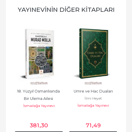
YAYINEVININ DIĞER KITAPLARI
n 
18. Yüzyıl Osmanlısında 
Umre ve Hac Duaları
İlmi Heyet
Bir Ulema Ailesi 
T
İsmailağa Yayınevi
d el
İsmailağa Yayınevi
İ
Damadzâdeler Ve Murad 
i
Molla...
حامد
381
,30
71
,49