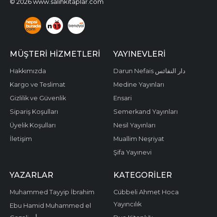
© 2026 www.salihkitaplar.com
MÜŞTERI HIZMETLERI
YAYINEVLERI
Hakkımızda
Darun Nefais دار النفائس
Kargo ve Teslimat
Medine Yayınları
Gizlilik ve Güvenlik
Ensari
Sipariş Koşulları
Semerkand Yayınları
Üyelik Koşulları
Nesil Yayınları
İletişim
Muallim Neşriyat
Şifa Yayınevi
YAZARLAR
KATEGORILER
Muhammed Tayyip İbrahim
Cübbeli Ahmet Hoca
Yayıncılık
Ebu Hamid Muhammed el