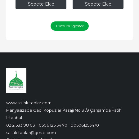
Sepete Ekle
Sepete Ekle
Tümünü göster
www.salihkitaplar.com
Manyasızade Cad. Kopuzlar Pasajı No:31/9 Çarşamba Fatih
İstanbul
0212 533 98 03
0506 125 34 70
905061253470
salihkitaplar@gmail.com