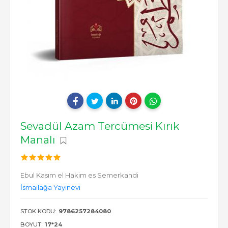
Sevadül Azam Tercümesi Kırık
Manalı
Ebul Kasım el Hakim es Semerkandi
İsmailağa Yayınevi
STOK KODU:
9786257284080
BOYUT:
17*24