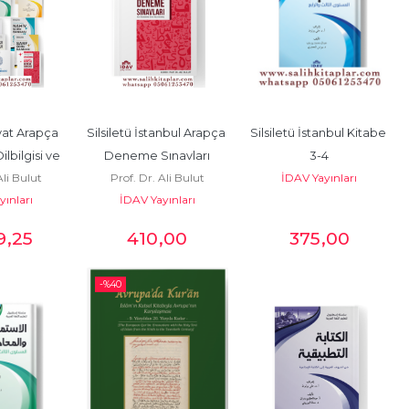
yat Arapça 
Silsiletü İstanbul Arapça 
Silsiletü İstanbul Kitabe 
lbilgisi ve 
Deneme Sınavları
3-4
Ali Bulut
Prof. Dr. Ali Bulut
İDAV Yayınları
ankalı
yınları
İDAV Yayınları
9
,25
410
,00
375
,00
-%
40