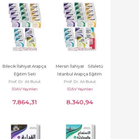
Bilecik İlahiyat Arapça 
Mersin İlahiyat    Silsiletü 
Eğitim Seti
İstanbul Arapça Eğitim 
Prof. Dr. Ali Bulut
Prof. Dr. Ali Bulut
Seti
İDAV Yayınları
İDAV Yayınları
7.864
,31
8.340
,94