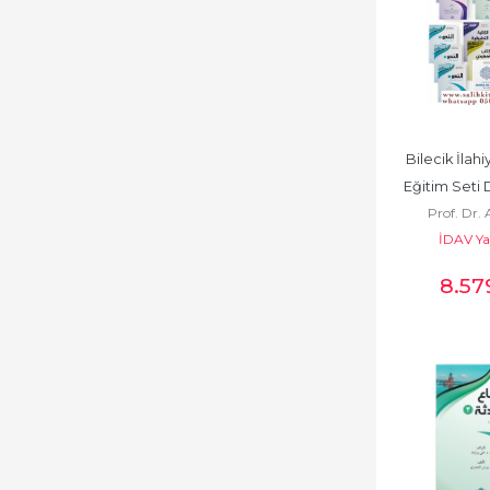
Bilecik İlahi
Eğitim Seti Di
Prof. Dr. 
Soru B
İDAV Ya
8.57