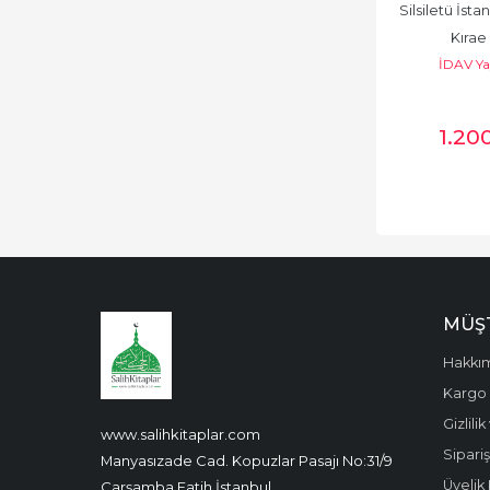
Silsiletü İsta
Kırae
İDAV Ya
1.20
MÜŞT
Hakkı
Kargo 
Gizlili
www.salihkitaplar.com
Sipariş
Manyasızade Cad. Kopuzlar Pasajı No:31/9
Üyelik 
Çarşamba Fatih İstanbul