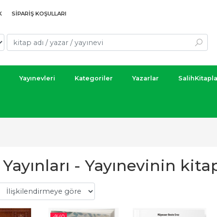
K
SIPARIŞ KOŞULLARI
Yayınevleri
Kategoriler
Yazarlar
SalihKitapl
Yayınları - Yayınevinin kitap
-%
40