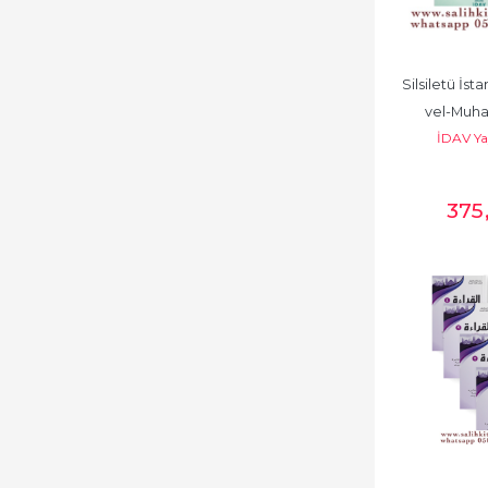
Silsiletü İsta
vel-Muh
İDAV Ya
375