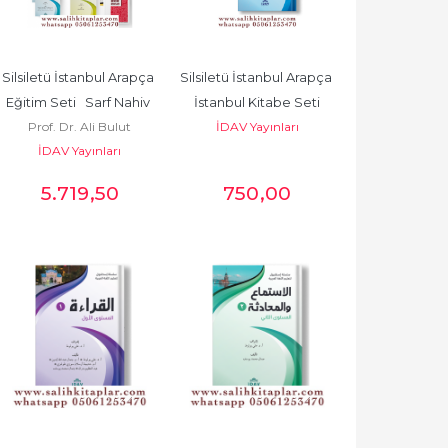
Silsiletü İstanbul Arapça 
Silsiletü İstanbul Arapça 
Eğitim Seti   Sarf Nahiv 
İstanbul Kitabe Seti
Prof. Dr. Ali Bulut
İDAV Yayınları
Soru Bankalı ve 
İDAV Yayınları
Denemeli
5.719
,50
750
,00