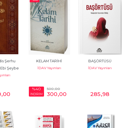
is Şerhu 
KELAM TARİHİ
BAŞÖRTÜSÜ
İDAV Yayınları
İDAV Yayınları
Ebi Şeybe  
yınları
ابن أبي...
500
,00
%40
0
,00
300
,00
285
,98
İNDİRİM