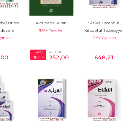
nbul İstima 
Avrupada Kuran
Silsiletü İstanbul 
İDAV Yayınları
adese-3
Kitabetüt Tatbikiyye 
yınları
İDAV Yayınları
(Yeni Baskı)
420
,00
%40
,00
252
,00
648
,21
İNDİRİM