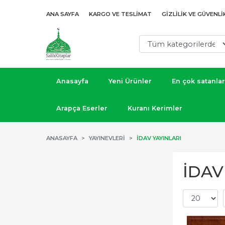
ANA SAYFA
KARGO VE TESLIMAT
GIZLILIK VE GÜVENLI
Anasayfa
Yeni Ürünler
En çok satanlar
Arapça Eserler
Kuranı Kerimler
ANASAYFA
YAYINEVLERI
İDAV YAYINLARI
İDAV 