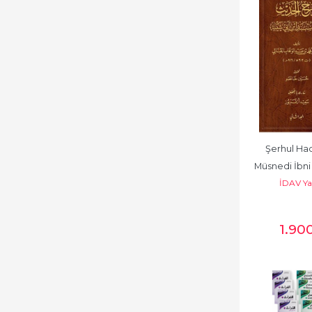
Şerhul Had
Müsnedi İbni 
İDAV Ya
- شرح الحديث شرح مسند 
1.90