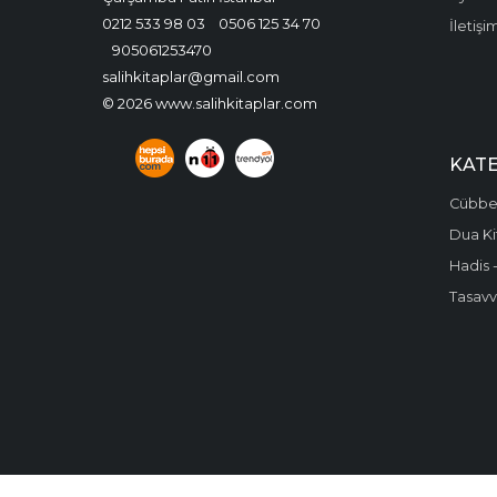
0212 533 98 03
0506 125 34 70
İletişi
905061253470
salihkitaplar@gmail.com
© 2026 www.salihkitaplar.com
KAT
Cübbel
Dua Ki
Hadis -
Tasavvu