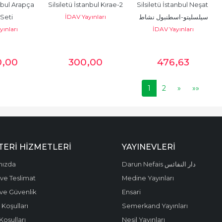
nbul Arapça 
Silsiletü İstanbul Kırae-2
Silsiletü İstanbul Neşat 
İDAV Yayınları
 Seti
سيلسليتو-اسطنبول نشاط
yınları
İDAV Yayınları
0
,00
300
,00
476
,63
1
2
»
»»
ERI HIZMETLERI
YAYINEVLERI
mızda
Darun Nefais دار النفائس
ve Teslimat
Medine Yayınları
k ve Güvenlik
Ensari
 Koşulları
Semerkand Yayınları
Koşulları
Nesil Yayınları