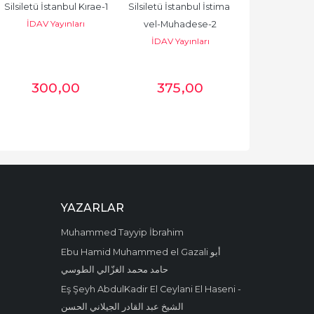
Silsiletü İstanbul Kırae-1
Silsiletü İstanbul İstima 
İDAV Yayınları
vel-Muhadese-2
İDAV Yayınları
300
,00
375
,00
YAZARLAR
Muhammed Tayyip İbrahim
Ebu Hamid Muhammed el Gazali أبو
حامد محمد الغزّالي الطوسي
Eş Şeyh AbdulKadir El Ceylani El Haseni -
الشيخ عبد القادر الجيلاني الحسن