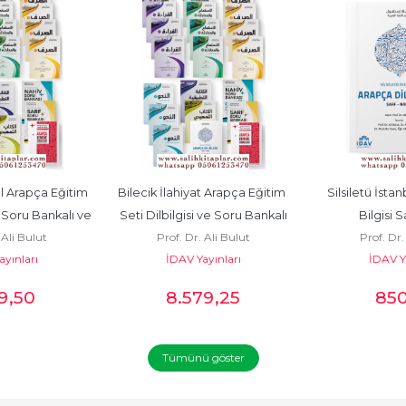
ul Arapça Eğitim 
Bilecik İlahiyat Arapça Eğitim 
Silsiletü İstan
 Soru Bankalı ve 
Seti Dilbilgisi ve Soru Bankalı
Bilgisi S
 Ali Bulut
Prof. Dr. Ali Bulut
Prof. Dr.
meli
yınları
İDAV Yayınları
İDAV Ya
9
,50
8.579
,25
85
Tümünü göster