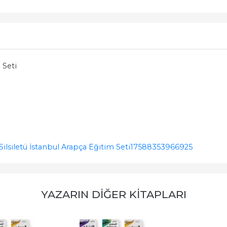
 Seti
Silsiletü İstanbul Arapça Eğitim Seti
17588353966925
YAZARIN DIĞER KITAPLARI