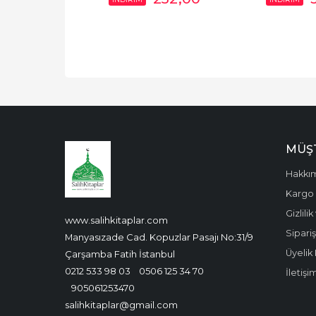
MÜŞT
Hakkı
Kargo 
Gizlili
www.salihkitaplar.com
Sipariş
Manyasızade Cad. Kopuzlar Pasajı No:31/9
Üyelik 
Çarşamba Fatih İstanbul
0212 533 98 03
0506 125 34 70
İletişi
905061253470
salihkitaplar@gmail.com