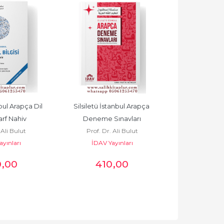
bul Arapça Dil 
Silsiletü İstanbul Arapça 
Silsiletü İstan
arf Nahiv
Deneme Sınavları
Ban
 Ali Bulut
Prof. Dr. Ali Bulut
Prof. Dr.
yınları
İDAV Yayınları
İDAV Ya
0
,00
410
,00
41