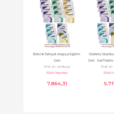
er 3. - 4. Kur
Bilecik İlahiyat Arapça Eğitim 
Silsiletü İstanb
 Ali Bulut
Seti
Seti   Sarf Nahiv
akültesi Vakfı
Prof. Dr. Ali Bulut
Prof. Dr.
Dene
İDAV Yayınları
İDAV Ya
0
,00
7.864
,31
5.71