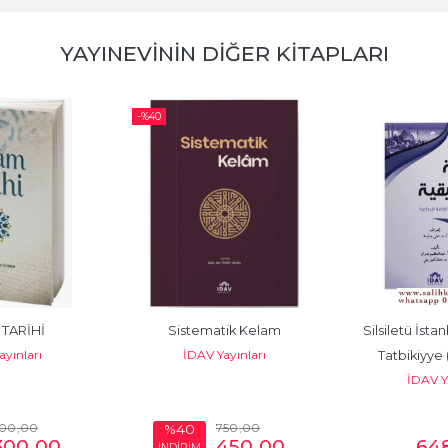
YAYINEVININ DIĞER KITAPLARI
-%
40
TARİHİ
Sistematik Kelam
Silsiletü İsta
yınları
İDAV Yayınları
Tatbikiyye 
İDAV Ya
00
,00
750
,00
%40
300
,00
450
,00
64
İNDİRİM