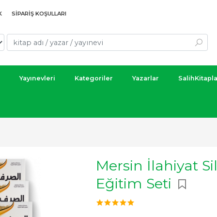
K
SIPARIŞ KOŞULLARI
Yayınevleri
Kategoriler
Yazarlar
SalihKitapl
Mersin İlahiyat Si
Eğitim Seti