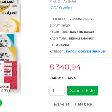
Prof. Dr. Ali Bulut
İDAV Yayınları
STOK KODU:
17588353966925
BOYUT:
16*23
KAPAK TÜRÜ:
KARTON KAPAK
KAĞIT TÜRÜ:
RENKLI 1.HAMUR
DILI:
ARAPÇA
KATEGORI:
KARGO ÖDEYEN ÜRÜNLER
8.340
,94
KARGO BEDAVA
Sepete Ekle
Tavsiye et
Hata bildir