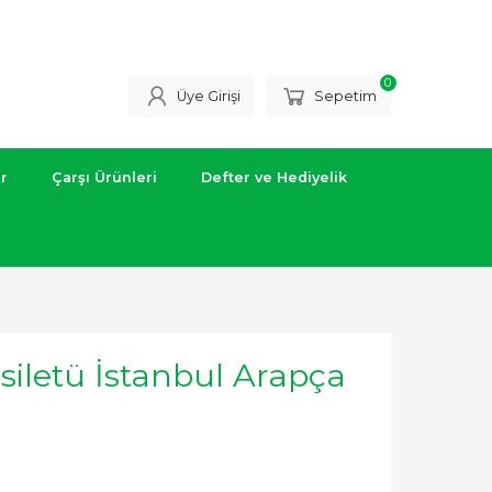
0
Üye Girişi
Sepetim
ar
Çarşı Ürünleri
Defter ve Hediyelik
lsiletü İstanbul Arapça