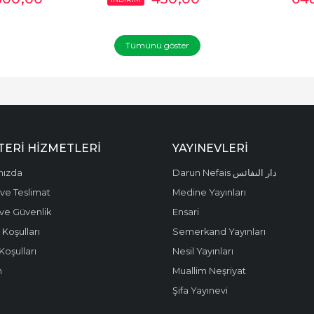
Tümünü göster
ERI HIZMETLERI
YAYINEVLERI
mızda
Darun Nefais دار النفائس
ve Teslimat
Medine Yayınları
k ve Güvenlik
Ensari
 Koşulları
Semerkand Yayınları
Koşulları
Nesil Yayınları
m
Muallim Neşriyat
Şifa Yayınevi