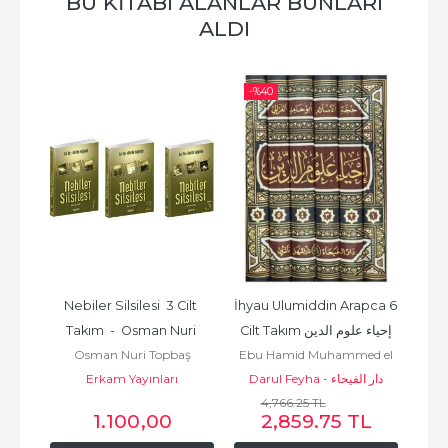
BU KITABI ALANLAR BUNLARI
ALDI
-%
40
-%
Cilt 
Nebiler Silsilesi  3 Cilt 
İhyau Ulumiddin Arapca 6 
El 
التاج 
Takım  -  Osman Nuri 
Cilt Takım إحياء علوم الدين
ن
eyni -
Osman Nuri Topbaş
Ebu Hamid Muhammed el
İmam
Topbaş
من
 - مكتبة سيدا
Erkam Yayınları
Gazali أبو
Darul Feyha - دار الفيحاء
Mües
حامد محمد الغزّالي الطوسي
4,766.25 TL
ن
L
1.100
,00
2,859.75 TL