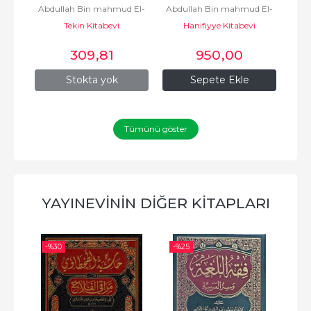
 El-
Abdullah Bin mahmud El-
Abdullah Bin mahmud El-
Abd
Haram  Cezalar Feraiz
الإختيار لتعليل...
Mavsili / عبد الله بن محمود
Tekin Kitabevi
Mavsili / عبد الله بن محمود
Hanifiyye Kitabevi
Mavsili 
الموصلي
الموصلي
309
,81
950
,00
Stokta yok
Sepete Ekle
Tümünü göster
YAYINEVININ DIĞER KITAPLARI
-%
30
-%
25
-%