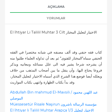
AÇIKLAMA
YORUMLAR
El İhtiyar Li Talilil Muhtar 3 Cilt الاختيار لتعليل المختار
كتاب فقه حنفي وقد ألف مصنفه في شبابه مختصرا في الفقه
الحنفي سماه"المختار للفتوى" ثم بعد أن تداوله العلماء طلبوا منه
أن يشرحه شرحا يشير فيه الى علل مسائله ومعانيه ويذكر
فروعا يحتاج اليها، وأن ينقل ما بين أصحاب المذهب من خلاف
ويعلله أيضا فوضع هذا الشرح الذي أسماه الاختيار لتعليل المختار،
وقد بدأ بكتاب الطهارة وانتهى بكتاب المواريث
Abdullah Bin mahmud El-Mavsili / عبد اللهبن محمود
الموصلي
Müessesetür Risale Naşirun مؤسسة الرسالة ناشرون
El İhtiyar li Talilil Muhtar Arapça 1/3 الاختيار لتعليل