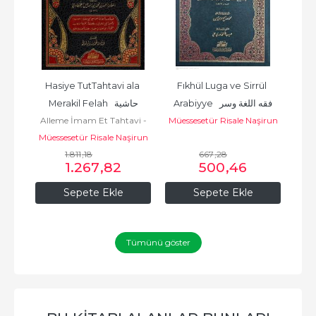
vil 
Hasiye TutTahtavi ala 
Fıkhül Luga ve Sirrül 
و
Mües
Arabiyye  فقه اللغة وسر 
Merakil Felah  حاشية 
ن
şirun
Alleme İmam Et Tahtavi -
Müessesetür Risale Naşirun
العربية
الطحطاوي على مراقي الفلاح
مؤ
Müessesetür Risale Naşirun
العلامة أحمد الطحطاوي
مؤسسة الرسالة ناشرون
مؤسسة الرسالة ناشرون
1.811
,18
667
,28
1.267
,82
500
,46
Sepete Ekle
Sepete Ekle
Tümünü göster