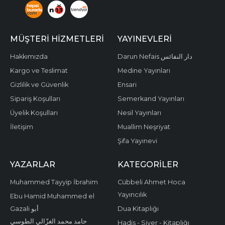
MÜŞTERI HIZMETLERI
YAYINEVLERI
Hakkımızda
Darun Nefais دار النفائس
Kargo ve Teslimat
Medine Yayınları
Gizlilik ve Güvenlik
Ensari
Sipariş Koşulları
Semerkand Yayınları
Üyelik Koşulları
Nesil Yayınları
İletişim
Muallim Neşriyat
Şifa Yayınevi
YAZARLAR
KATEGORILER
Muhammed Tayyip İbrahim
Cübbeli Ahmet Hoca
Yayıncılık
Ebu Hamid Muhammed el
Gazali أبو
Dua Kitaplığı
حامد محمد الغزّالي الطوسي
Hadis - Siyer - Kitaplığı