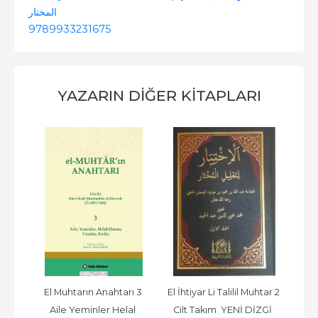
المختار
9789933231675
YAZARIN DIĞER KITAPLARI
r   
El Muhtarın Anahtarı 3 
El İhtiyar Li Talilil Muhtar 2 
El İ
ا
Aile Yeminler Helal 
Cilt Takım  YENİ DİZGİ  