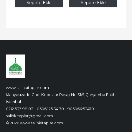
Sepete Ekle
Sepete Ekle
www.salihkitaplar.com
Manyasızade Cad. Kopuzlar Pasajı No:31/9 Çarşamba Fatih
İstanbul
0212 533 98 03
0506 125 34 70
905061253470
salihkitaplar@gmail.com
© 2026 www.salihkitaplar.com