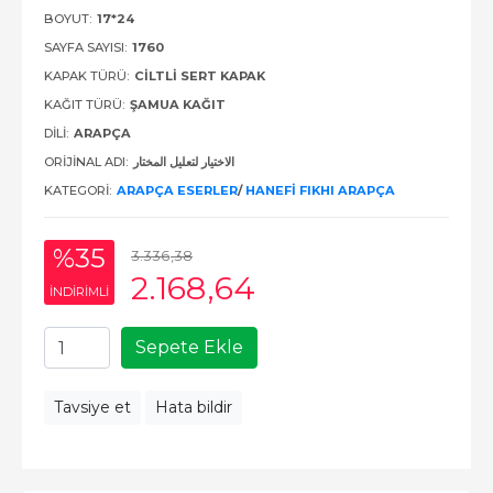
BOYUT:
17*24
SAYFA SAYISI:
1760
KAPAK TÜRÜ:
CILTLI SERT KAPAK
KAĞIT TÜRÜ:
ŞAMUA KAĞIT
DILI:
ARAPÇA
ORIJINAL ADI:
الاختيار لتعليل المختار
KATEGORI:
ARAPÇA ESERLER
/
HANEFI FIKHI ARAPÇA
%35
3.336
,38
2.168
,64
INDIRIMLI
Sepete Ekle
Tavsiye et
Hata bildir