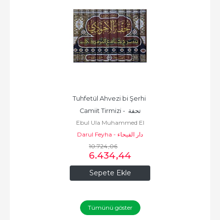
Tuhfetül Ahvezi bi Şerhi 
Camiit Tirmizi - تحفة 
Ebul Ula Muhammed El
الأحوذي بشرح جامع الترمذي
Darul Feyha - دار الفيحاء
Mubarekfuri / أبو العلا محمد
10.724
المباركفوري
,06
6.434
,44
Sepete Ekle
Tümünü göster