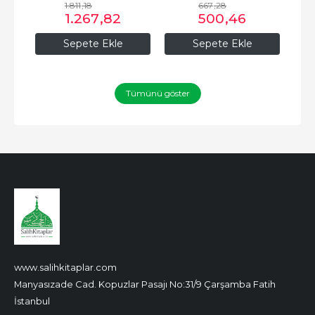
مؤسسة الرسالة ناشرون
1.811
,18
667
,28
1.267
,82
500
,46
Sepete Ekle
Sepete Ekle
Tümünü göster
www.salihkitaplar.com
Manyasızade Cad. Kopuzlar Pasajı No:31/9 Çarşamba Fatih
İstanbul