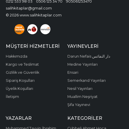
0212 533 98 03
0506 125 34 70
905061253470
salihkitaplar@gmail.com
© 2026 www.salihkitaplar.com
MÜŞTERI HIZMETLERI
YAYINEVLERI
Hakkımızda
Darun Nefais دار النفائس
Kargo ve Teslimat
Medine Yayınları
Gizlilik ve Güvenlik
Ensari
Sipariş Koşulları
Semerkand Yayınları
Üyelik Koşulları
Nesil Yayınları
İletişim
Muallim Neşriyat
Şifa Yayınevi
YAZARLAR
KATEGORILER
Muhammed Tayyip İbrahim
Cübbeli Ahmet Hoca