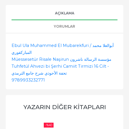
AÇIKLAMA
YORUMLAR
Ebul Ula Muhammed El Mubarekfuri / أبوالعلا محمد
المباركفوري
Müessesetür Risale Naşirun مؤسسة الرسالة ناشرون
Tuhfetül Ahvezi bi Şerhi Camiit Tirmizi 16 Cilt -
تحفة الأحوذي شرح جامع الترمذي
9789933232771
YAZARIN DIĞER KITAPLARI
-%
40