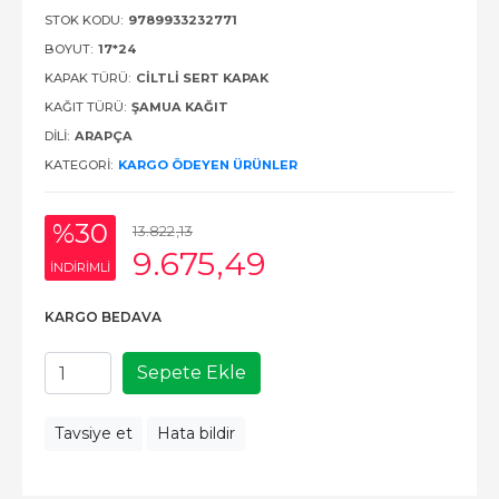
STOK KODU:
9789933232771
BOYUT:
17*24
KAPAK TÜRÜ:
CILTLI SERT KAPAK
KAĞIT TÜRÜ:
ŞAMUA KAĞIT
DILI:
ARAPÇA
KATEGORI:
KARGO ÖDEYEN ÜRÜNLER
%30
13.822
,13
9.675
,49
INDIRIMLI
KARGO BEDAVA
Sepete Ekle
Tavsiye et
Hata bildir