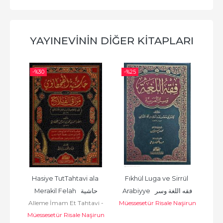
YAYINEVININ DIĞER KITAPLARI
-%
30
-%
25
-%
vil 
Hasiye TutTahtavi ala 
Fıkhül Luga ve Sirrül 
و
Mües
Arabiyye  فقه اللغة وسر 
Merakil Felah  حاشية 
ن
şirun
Alleme İmam Et Tahtavi -
Müessesetür Risale Naşirun
العربية
الطحطاوي على مراقي الفلاح
مؤ
Müessesetür Risale Naşirun
العلامة أحمد الطحطاوي
مؤسسة الرسالة ناشرون