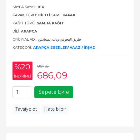
SAYFA SAYISI:
816
KAPAK TÜRÜ:
CILTLI SERT KAPAK
KAĞIT TÜRÜ:
ŞAMUA KAĞIT
DILI:
ARAPÇA
ORIJINAL ADI:
طريق الهجرتين وباب السعادتين
KATEGORI:
ARAPÇA ESERLER
/
VAAZ / İRŞAD
%20
857
,61
686
,09
INDIRIMLI
Sepete Ekle
Tavsiye et
Hata bildir