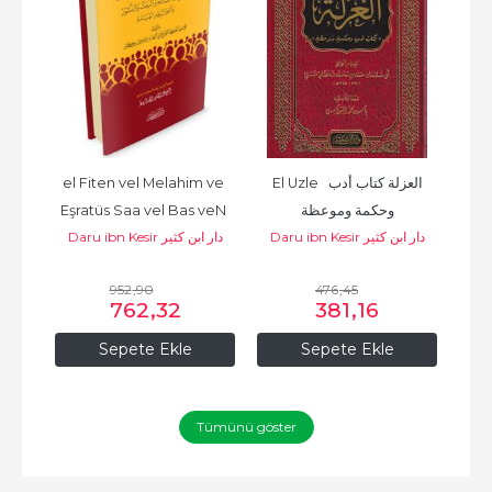
in 
el Fiten vel Melahim ve 
El Uzle  العزلة كتاب أدب 
Kit
Eşratüs Saa vel Bas veN 
وحكمة وموعظة
Biladil
Daru ibn Kesir دار ابن كثير
Daru ibn Kesir دار ابن كثير
دار ابن ك
المؤم
Nüşur ve Ahvali...
952
,90
476
,45
762
,32
381
,16
Sepete Ekle
Sepete Ekle
Tümünü göster