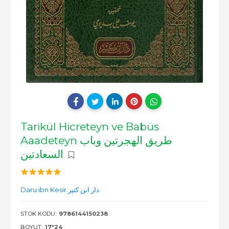
Tarikül Hicreteyn ve Babüs
Aaadeteyn طريق الهجرتين وباب
السعادتين
Daru ibn Kesir دار ابن كثير
STOK KODU:
9786144150238
BOYUT:
17*24