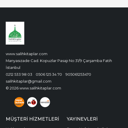
www.salihkitaplar.com
Manyasızade Cad. Kopuzlar Pasajı No:31/9 Çarşamba Fatih
İstanbul
0212 533 98 03
0506 125 34 70
905061253470
salihkitaplar@gmail.com
© 2026 www.salihkitaplar.com
MÜŞTERI HIZMETLERI
YAYINEVLERI