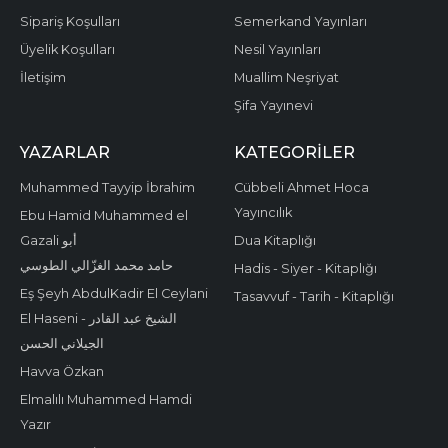
Sipariş Koşulları
Semerkand Yayınları
Üyelik Koşulları
Nesil Yayınları
İletişim
Muallim Neşriyat
Şifa Yayınevi
YAZARLAR
KATEGORILER
Muhammed Tayyip İbrahim
Cübbeli Ahmet Hoca
Yayıncılık
Ebu Hamid Muhammed el
Gazali أبو
Dua Kitaplığı
حامد محمد الغزّالي الطوسي
Hadis - Siyer - Kitaplığı
Eş Şeyh AbdulKadir El Ceylani
Tasavvuf - Tarih - Kitaplığı
El Haseni - الشيخ عبد القادر
الجيلاني الحسن
Havva Özkan
Elmalılı Muhammed Hamdi
Yazır