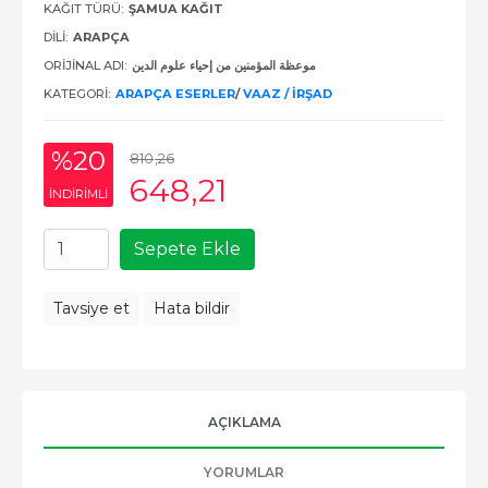
KAĞIT TÜRÜ:
ŞAMUA KAĞIT
DILI:
ARAPÇA
ORIJINAL ADI:
موعظة المؤمنين من إحياء علوم الدين
KATEGORI:
ARAPÇA ESERLER
/
VAAZ / İRŞAD
%20
810
,26
648
,21
INDIRIMLI
Sepete Ekle
Tavsiye et
Hata bildir
AÇIKLAMA
YORUMLAR