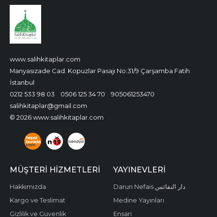
www.salihkitaplar.com
Manyasızade Cad. Kopuzlar Pasajı No:31/9 Çarşamba Fatih
İstanbul
0212 533 98 03
0506 125 34 70
905061253470
salihkitaplar@gmail.com
© 2026 www.salihkitaplar.com
MÜŞTERI HIZMETLERI
YAYINEVLERI
Hakkımızda
Darun Nefais دار النفائس
Kargo ve Teslimat
Medine Yayınları
Gizlilik ve Güvenlik
Ensari