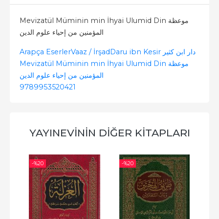
Mevizatül Müminin min İhyai Ulumid Din موعظة
المؤمنين من إحياء علوم الدين
Arapça Eserler
Vaaz / İrşad
Daru ibn Kesir دار ابن كثير
Mevizatül Müminin min İhyai Ulumid Din موعظة
المؤمنين من إحياء علوم الدين
9789953520421
YAYINEVININ DIĞER KITAPLARI
-%
20
-%
20
-%