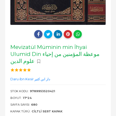
Mevizatül Müminin min İhyai
Ulumid Din موعظة المؤمنين من إحياء
علوم الدين
Daru ibn Kesir دار ابن كثير
STOK KODU:
9789953520421
BOYUT:
17*24
SAYFA SAYISI:
680
KAPAK TÜRÜ:
CILTLI SERT KAPAK