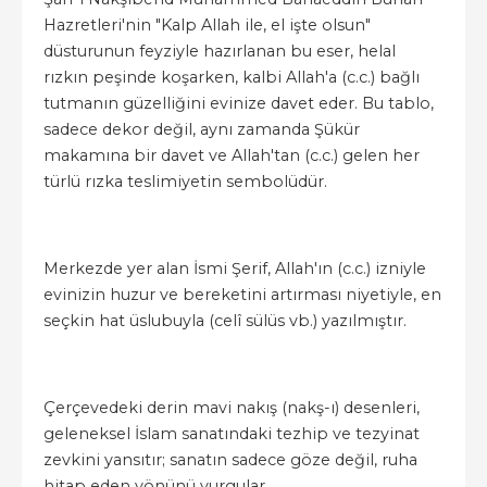
Hazretleri'nin "Kalp Allah ile, el işte olsun"
düsturunun feyziyle hazırlanan bu eser, helal
rızkın peşinde koşarken, kalbi Allah'a (c.c.) bağlı
tutmanın güzelliğini evinize davet eder. Bu tablo,
sadece dekor değil, aynı zamanda Şükür
makamına bir davet ve Allah'tan (c.c.) gelen her
türlü rızka teslimiyetin sembolüdür.
Merkezde yer alan İsmi Şerif, Allah'ın (c.c.) izniyle
evinizin huzur ve bereketini artırması niyetiyle, en
seçkin hat üslubuyla (celî sülüs vb.) yazılmıştır.
Çerçevedeki derin mavi nakış (nakş-ı) desenleri,
geleneksel İslam sanatındaki tezhip ve tezyinat
zevkini yansıtır; sanatın sadece göze değil, ruha
hitap eden yönünü vurgular.