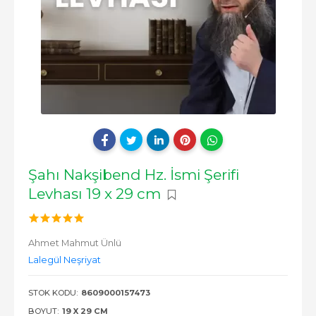
Şahı Nakşibend Hz. İsmi Şerifi
Levhası 19 x 29 cm
Ahmet Mahmut Ünlü
Lalegül Neşriyat
STOK KODU:
8609000157473
BOYUT:
19 X 29 CM