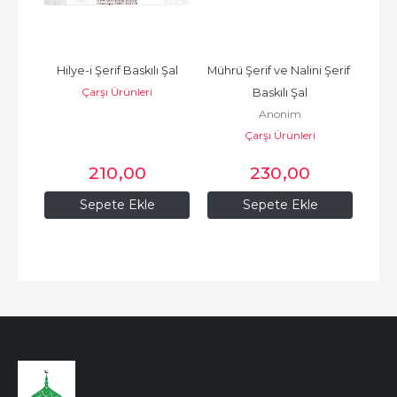
ada 
Hilye-i Şerif Baskılı Şal
Mührü Şerif ve Nalini Şerif  
Şif
Çarşı Ürünleri
Baskılı Şal
B
lü
Anonim
Ebü
Çarşı Ürünleri
İyaz 
ض
210
,00
230
,00
Sepete Ekle
Sepete Ekle