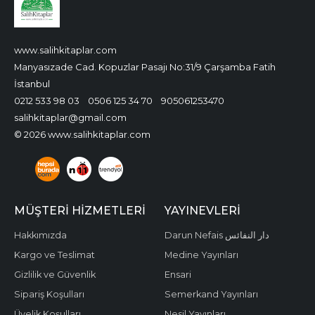
www.salihkitaplar.com
Manyasızade Cad. Kopuzlar Pasajı No:31/9 Çarşamba Fatih
İstanbul
0212 533 98 03
0506 125 34 70
905061253470
salihkitaplar@gmail.com
© 2026 www.salihkitaplar.com
MÜŞTERI HIZMETLERI
YAYINEVLERI
Hakkımızda
Darun Nefais دار النفائس
Kargo ve Teslimat
Medine Yayınları
Gizlilik ve Güvenlik
Ensari
Sipariş Koşulları
Semerkand Yayınları
Üyelik Koşulları
Nesil Yayınları