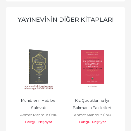
YAYINEVININ DIĞER KITAPLARI
l 22 
Muhiblerin Habibe 
Kız Çocuklarına İyi 
Ko
Salevatı
Bakmanın Faziletleri 
lü
Ahmet Mahmut Ünlü
Ahmet Mahmut Ünlü
A
Hakkında 40 Hadisi Şerif
Lalegül Neşriyat
Lalegül Neşriyat