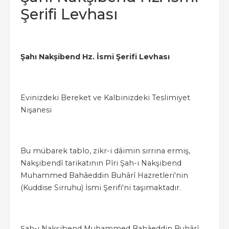
Şerifi Levhası
Şahı Nakşibend Hz. İsmi Şerifi Levhası
Evinizdeki Bereket ve Kalbinizdeki Teslimiyet
Nişanesi
Bu mübarek tablo, zikr-i dâimin sırrına ermiş,
Nakşibendî tarikatının Pîri Şah-ı Nakşibend
Muhammed Bahâeddin Buhârî Hazretleri'nin
(Kuddise Sirruhu) İsmi Şerifi'ni taşımaktadır.
Şah-ı Nakşibend Muhammed Bahâeddin Buhârî