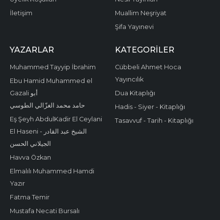
İletişim
Muallim Neşriyat
Şifa Yayınevi
YAZARLAR
KATEGORILER
Muhammed Tayyip İbrahim
Cübbeli Ahmet Hoca
Yayıncılık
Ebu Hamid Muhammed el
Gazali أبو
Dua Kitaplığı
حامد محمد الغزّالي الطوسي
Hadis - Siyer - Kitaplığı
Eş Şeyh AbdulKadir El Ceylani
Tasavvuf - Tarih - Kitaplığı
El Haseni - الشيخ عبد القادر
الجيلاني الحسن
Havva Özkan
Elmalılı Muhammed Hamdi
Yazır
Fatma Temir
Mustafa Necati Bursalı