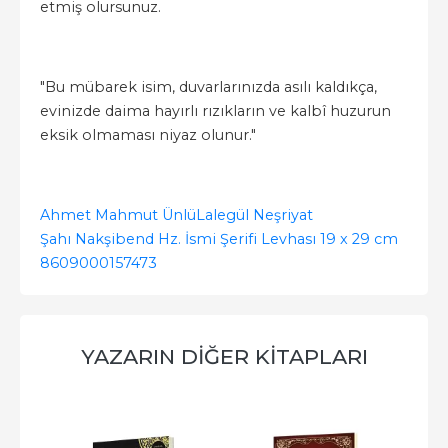
etmiş olursunuz.
"Bu mübarek isim, duvarlarınızda asılı kaldıkça,
evinizde daima hayırlı rızıkların ve kalbî huzurun
eksik olmaması niyaz olunur."
Ahmet Mahmut Ünlü
Lalegül Neşriyat
Şahı Nakşibend Hz. İsmi Şerifi Levhası 19 x 29 cm
8609000157473
YAZARIN DIĞER KITAPLARI