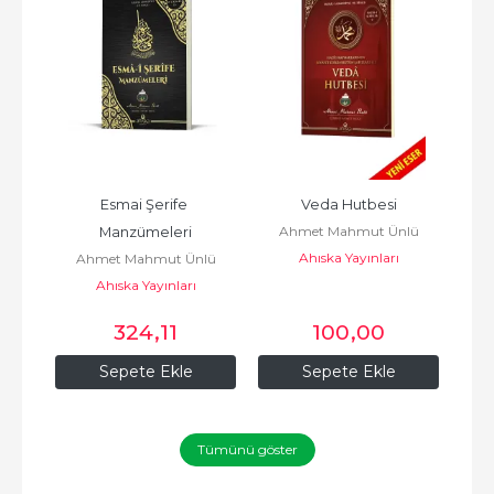
Esmai Şerife 
Veda Hutbesi
Kur
lü
Ahmet Mahmut Ünlü
Manzümeleri
ca
Ahıska Yayınları
Ahmet Mahmut Ünlü
A
Ahıska Yayınları
324
,11
100
,00
Sepete Ekle
Sepete Ekle
Tümünü göster