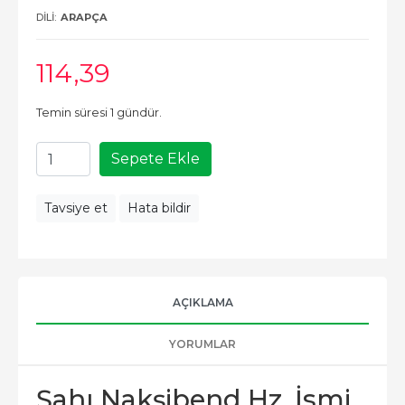
DILI:
ARAPÇA
114
,39
Temin süresi 1 gündür.
Sepete Ekle
Tavsiye et
Hata bildir
AÇIKLAMA
YORUMLAR
Şahı Nakşibend Hz. İsmi