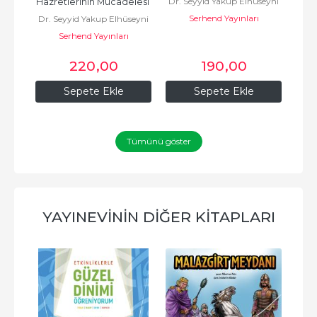
Dr. Seyyid Yakup Elhüseyni
Hazretlerinin Mücadelesi 
Serhend Yayınları
Dr. Seyyid Yakup Elhüseyni
ve Tecdidi
Serhend Yayınları
220
,00
190
,00
Sepete Ekle
Sepete Ekle
Tümünü göster
YAYINEVININ DIĞER KITAPLARI