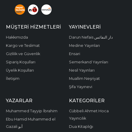
MÜŞTERI HIZMETLERI
YAYINEVLERI
Hakkımızda
Darun Nefais دار النفائس
Kargo ve Teslimat
Medine Yayınları
Gizlilik ve Güvenlik
Ensari
Sipariş Koşulları
Semerkand Yayınları
Üyelik Koşulları
Nesil Yayınları
İletişim
Muallim Neşriyat
Şifa Yayınevi
YAZARLAR
KATEGORILER
Muhammed Tayyip İbrahim
Cübbeli Ahmet Hoca
Yayıncılık
Ebu Hamid Muhammed el
Gazali أبو
Dua Kitaplığı