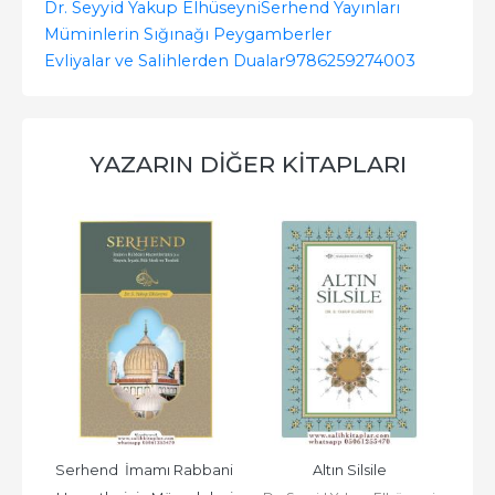
Dr. Seyyid Yakup Elhüseyni
Serhend Yayınları
Müminlerin Sığınağı Peygamberler
Evliyalar ve Salihlerden Dualar
9786259274003
YAZARIN DIĞER KITAPLARI
Serhend  İmamı Rabbani 
Altın Silsile