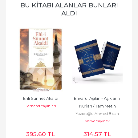
BU KITABI ALANLAR BUNLARI
ALDI
zine)
Ehli Sünnet Akaidi
Envarül Aşıkin - Aşıkların 
El 
Serhend Yayınları
Nurları / Tam Metin
Yazıcıoğlu Ahmed Bican
Ö
Merve Yayınevi
395.60 TL
314.57 TL