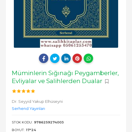
Müminlerin Sığınağı Peygamberler,
Evliyalar ve Salihlerden Dualar
Dr. Seyyid Yakup Elhüseyni
Serhend Yayınları
STOK KODU:
9786259274003
BOYUT:
17*24