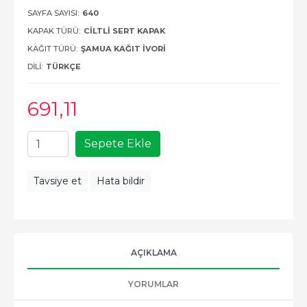
SAYFA SAYISI:
640
KAPAK TÜRÜ:
CILTLI SERT KAPAK
KAĞIT TÜRÜ:
ŞAMUA KAĞIT İVORI
DILI:
TÜRKÇE
691
,11
Sepete Ekle
Tavsiye et
Hata bildir
AÇIKLAMA
YORUMLAR