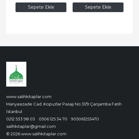
Sepete Ekle
Sepete Ekle
www.salihkitaplar.com
Manyasızade Cad. Kopuzlar Pasajı No:31/9 Çarşamba Fatih
İstanbul
0212 533 98 03
0506 125 34 70
905061253470
salihkitaplar@gmail.com
© 2026 www.salihkitaplar.com