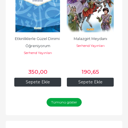
uk 
Etkinliklerle Güzel Dinimi 
Malazgirt Meydanı
Serhend Yayınları
Öğreniyorum
H
Serhend Yayınları
Ebu
b.İ
BUHARİ مد بن
350
,00
190
,65
Sepete Ekle
Sepete Ekle
Tümünü göster