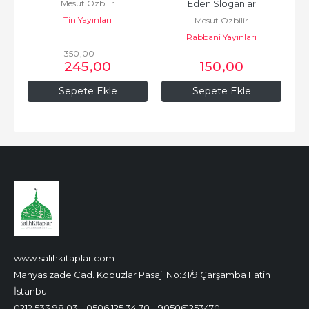
Mesut Özbilir
Eden Sloganlar
Tin Yayınları
Mesut Özbilir
Rabbani Yayınları
350
,00
245
,00
150
,00
Sepete Ekle
Sepete Ekle
www.salihkitaplar.com
Manyasızade Cad. Kopuzlar Pasajı No:31/9 Çarşamba Fatih
İstanbul
0212 533 98 03
0506 125 34 70
905061253470