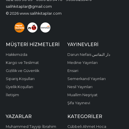
salihkitaplar@gmail.com
© 2026 www.salihkitaplar.com
MÜŞTERI HIZMETLERI
YAYINEVLERI
Hakkımızda
Darun Nefais دار النفائس
Kargo ve Teslimat
Medine Yayınları
Gizlilik ve Güvenlik
Ensari
Sipariş Koşulları
Semerkand Yayınları
Üyelik Koşulları
Nesil Yayınları
İletişim
Muallim Neşriyat
Şifa Yayınevi
YAZARLAR
KATEGORILER
Muhammed Tayyip İbrahim
Cübbeli Ahmet Hoca