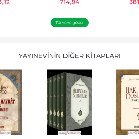
8
,12
714
,94
38
Tümünü göster
YAYINEVININ DIĞER KITAPLARI