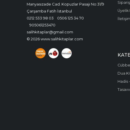
Sipariş
Manyasızade Cad. Kopuzlar Pasajı No:31/9
Üyelik 
Çarşamba Fatih İstanbul
0212 533 98 03
0506 125 34 70
İletişi
905061253470
salihkitaplar@gmail.com
© 2026 www.salihkitaplar.com
KAT
Cübbel
Dua Ki
Hadis -
Tasavvu