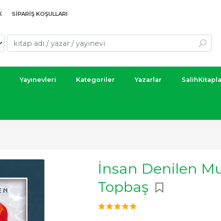
K
SIPARIŞ KOŞULLARI
Yayınevleri
Kategoriler
Yazarlar
SalihKitapl
İnsan Denilen 
Topbaş