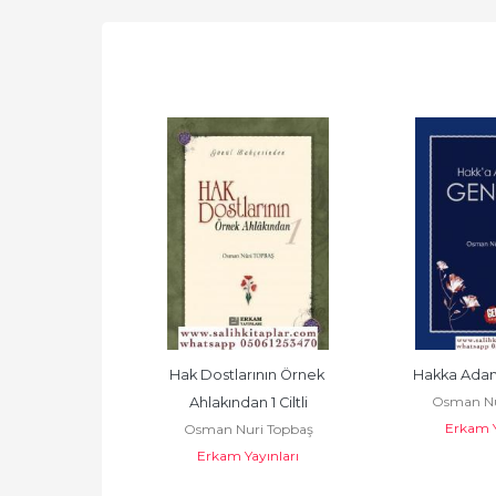
ının Örnek 
Hak Dostlarının Örnek 
Hakka Adan
Osman Nu
n 2 Ciltli
Ahlakından 1 Ciltli
Erkam Y
ri Topbaş
Osman Nuri Topbaş
ayınları
Erkam Yayınları