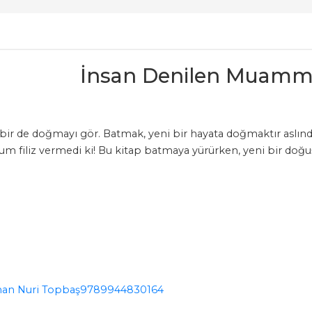
İnsan Denilen Muamm
ir de doğmayı gör. Batmak, yeni bir hayata doğmaktır aslınd
m filiz vermedi ki! Bu kitap batmaya yürürken, yeni bir doğuşa
an Nuri Topbaş
9789944830164