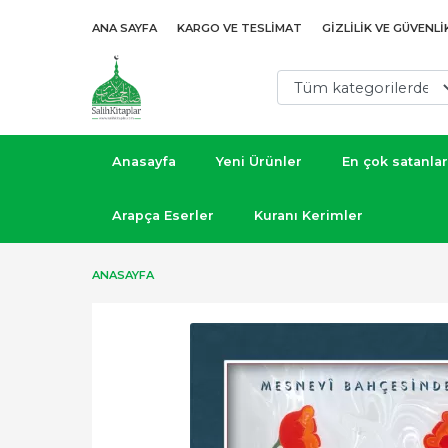
ANA SAYFA
KARGO VE TESLIMAT
GIZLILIK VE GÜVENLI
Anasayfa
Yeni Ürünler
En çok satanlar
Arapça Eserler
Kuranı Kerimler
ANASAYFA