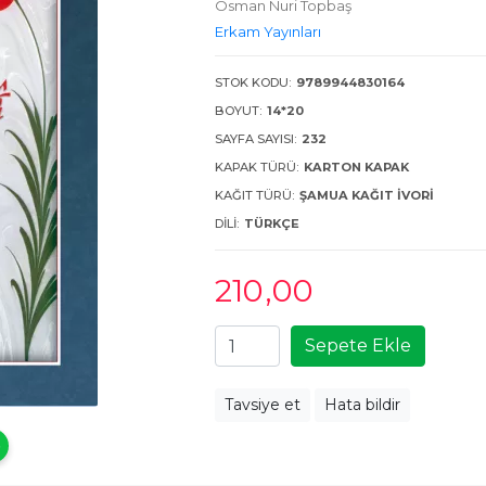
Osman Nuri Topbaş
Erkam Yayınları
STOK KODU:
9789944830164
BOYUT:
14*20
SAYFA SAYISI:
232
KAPAK TÜRÜ:
KARTON KAPAK
KAĞIT TÜRÜ:
ŞAMUA KAĞIT İVORI
DILI:
TÜRKÇE
210
,00
Sepete Ekle
Tavsiye et
Hata bildir