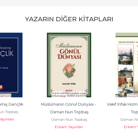
YAZARIN DIĞER KITAPLARI
mış Gençlik
Müslümanın Gönül Dünyası - 
Vakıf İnfak Hizm
ri Topbaş
Osman Nuri Topbaş
Top
ayınları
Osman Nuri Topbaş
Osman Nu
Erkam Yayınları
Erkam Y