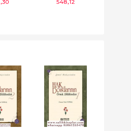
1
,30
548
,12
10