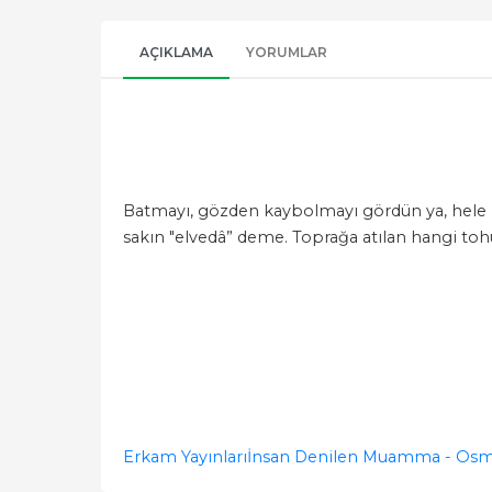
AÇIKLAMA
YORUMLAR
Batmayı, gözden kaybolmayı gördün ya, hele b
sakın "elvedâ” deme. Toprağa atılan hangi tohu
Erkam Yayınları
İnsan Denilen Muamma - Osm