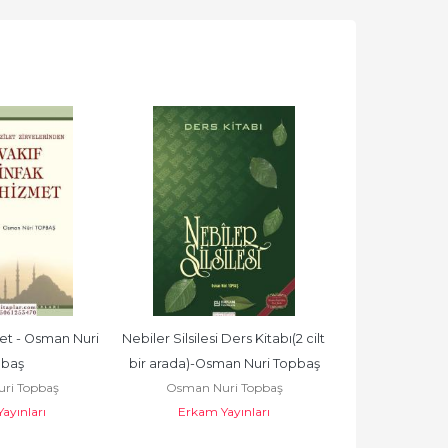
et - Osman Nuri 
Nebiler Silsilesi Ders Kitabı(2 cilt 
İmamı Rabbani
baş
bir arada)-Osman Nuri Topbaş
Aleyh - Osma
ri Topbaş
Osman Nuri Topbaş
Osman Nu
ayınları
Erkam Yayınları
Erkam Y