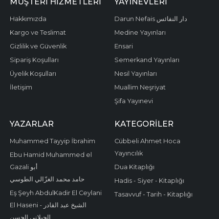
MÜŞTERI HIZMETLERI
YAYINEVLERI
Hakkımızda
Darun Nefais دار النفائس
Kargo ve Teslimat
Medine Yayınları
Gizlilik ve Güvenlik
Ensari
Sipariş Koşulları
Semerkand Yayınları
Üyelik Koşulları
Nesil Yayınları
İletişim
Muallim Neşriyat
Şifa Yayınevi
YAZARLAR
KATEGORILER
Muhammed Tayyip İbrahim
Cübbeli Ahmet Hoca
Yayıncılık
Ebu Hamid Muhammed el
Gazali أبو
Dua Kitaplığı
حامد محمد الغزّالي الطوسي
Hadis - Siyer - Kitaplığı
Eş Şeyh AbdulKadir El Ceylani
Tasavvuf - Tarih - Kitaplığı
El Haseni - الشيخ عبد القادر
الجيلاني الحسن