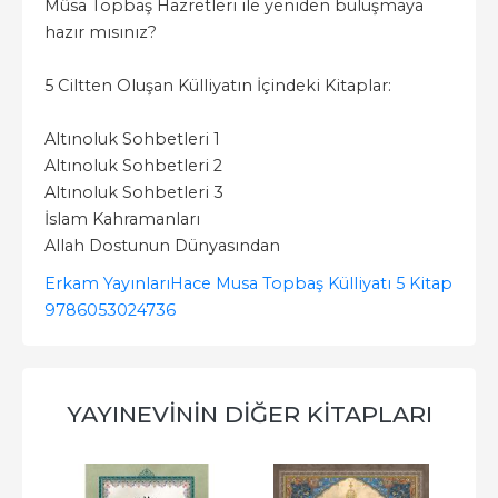
Mûsa Topbaş Hazretleri ile yeniden buluşmaya
hazır mısınız?
5 Ciltten Oluşan Külliyatın İçindeki Kitaplar:
Altınoluk Sohbetleri 1
Altınoluk Sohbetleri 2
Altınoluk Sohbetleri 3
İslam Kahramanları
Allah Dostunun Dünyasından
Erkam Yayınları
Hace Musa Topbaş Külliyatı 5 Kitap
9786053024736
YAYINEVININ DIĞER KITAPLARI