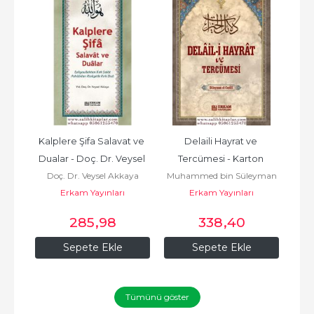
e 
Kalplere Şifa Salavat ve 
Delaili Hayrat ve 
Hak
Dualar - Doç. Dr. Veysel 
Tercümesi - Karton 
aya
Doç. Dr. Veysel Akkaya
Muhammed bin Süleyman
Akkaya
Kapak - Büyük boy -16x23 
Erkam Yayınları
Erkam Yayınları
el Cezüli
cm -...
285
,98
338
,40
Sepete Ekle
Sepete Ekle
Tümünü göster