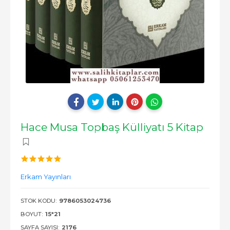
Hace Musa Topbaş Külliyatı 5 Kitap
Erkam Yayınları
STOK KODU:
9786053024736
BOYUT:
15*21
SAYFA SAYISI:
2176