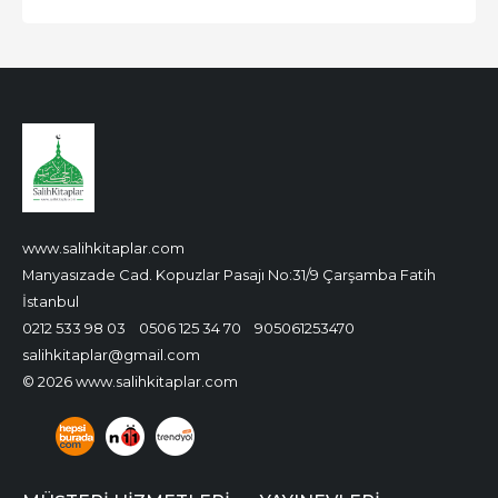
www.salihkitaplar.com
Manyasızade Cad. Kopuzlar Pasajı No:31/9 Çarşamba Fatih
İstanbul
0212 533 98 03
0506 125 34 70
905061253470
salihkitaplar@gmail.com
© 2026 www.salihkitaplar.com