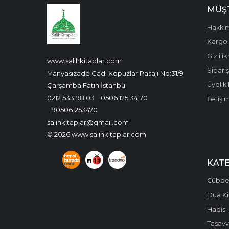
MÜŞT
Hakkı
Kargo 
Gizlili
www.salihkitaplar.com
Sipariş
Manyasızade Cad. Kopuzlar Pasajı No:31/9
Üyelik 
Çarşamba Fatih İstanbul
0212 533 98 03
0506 125 34 70
İletişi
905061253470
salihkitaplar@gmail.com
© 2026 www.salihkitaplar.com
KAT
Cübbel
Dua Ki
Hadis -
Tasavvu