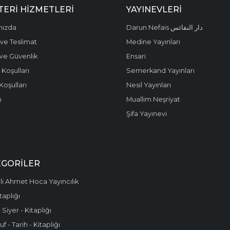
ERI HIZMETLERI
YAYINEVLERI
mızda
Darun Nefais دار النفائس
ve Teslimat
Medine Yayınları
k ve Güvenlik
Ensari
 Koşulları
Semerkand Yayınları
Koşulları
Nesil Yayınları
m
Muallim Neşriyat
Şifa Yayınevi
EGORILER
i Ahmet Hoca Yayıncılık
taplığı
 Siyer - Kitaplığı
f - Tarih - Kitaplığı