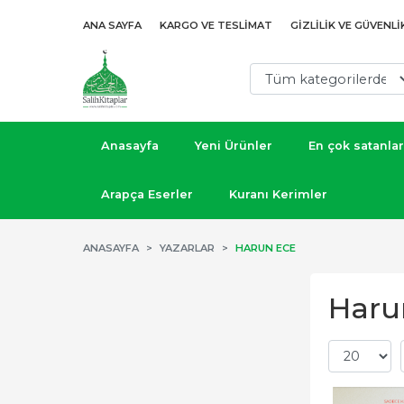
ANA SAYFA
KARGO VE TESLIMAT
GIZLILIK VE GÜVENLI
Anasayfa
Yeni Ürünler
En çok satanlar
Arapça Eserler
Kuranı Kerimler
ANASAYFA
YAZARLAR
HARUN ECE
Harun