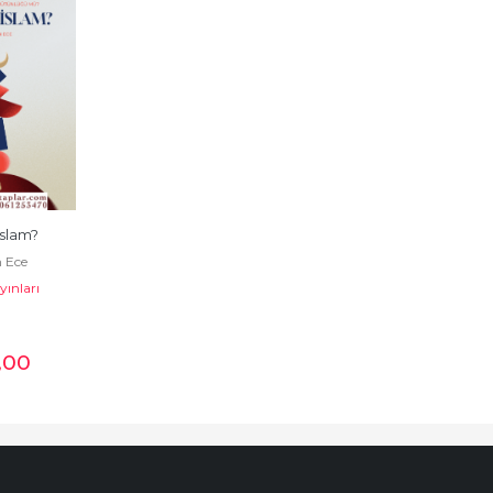
İslam?
 Ece
yınları
,00