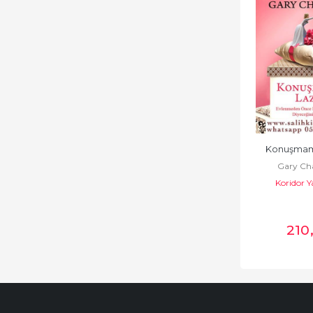
Konuşmam
Gary C
Koridor Y
210