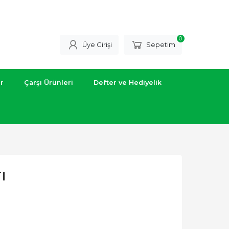
0
Üye Girişi
Sepetim
ar
Çarşı Ürünleri
Defter ve Hediyelik
ı