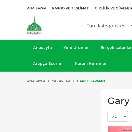
ANA SAYFA
KARGO VE TESLIMAT
GIZLILIK VE GÜVENLI
Anasayfa
Yeni Ürünler
En çok satanlar
Arapça Eserler
Kuranı Kerimler
ANASAYFA
YAZARLAR
GARY CHAPMAN
Gary