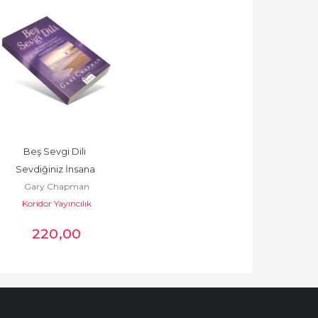
Beş Sevgi Dili  
Sevdiğiniz İnsana 
Gary Chapman
Yürekten Bağlılığınızı 
Koridor Yayıncılık
Nasıl İfade...
220
,00