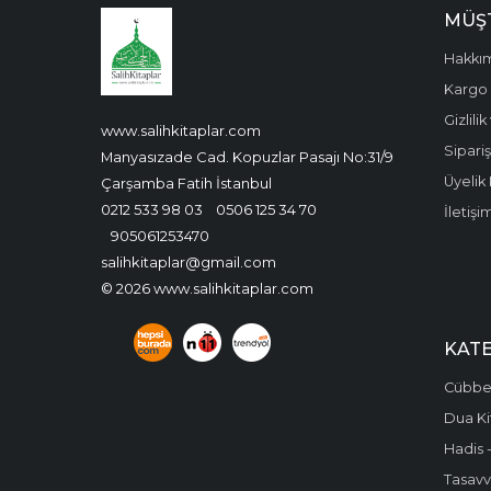
MÜŞT
Hakkı
Kargo 
Gizlili
www.salihkitaplar.com
Sipariş
Manyasızade Cad. Kopuzlar Pasajı No:31/9
Üyelik 
Çarşamba Fatih İstanbul
0212 533 98 03
0506 125 34 70
İletişi
905061253470
salihkitaplar@gmail.com
© 2026 www.salihkitaplar.com
KAT
Cübbel
Dua Ki
Hadis -
Tasavvu