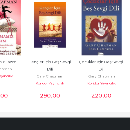
ız Lazım
Gençler İçin Beş Sevgi 
Çocuklar İçin Beş Sevgi 
hapman
Dili
Dili
ayıncılık
Gary Chapman
Gary Chapman
Koridor Yayıncılık
Koridor Yayıncılık
,00
290
,00
220
,00