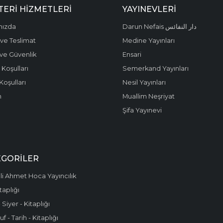
ERI HIZMETLERI
YAYINEVLERI
mızda
Darun Nefais دار النفائس
ve Teslimat
Medine Yayınları
k ve Güvenlik
Ensari
 Koşulları
Semerkand Yayınları
Koşulları
Nesil Yayınları
m
Muallim Neşriyat
Şifa Yayınevi
EGORILER
i Ahmet Hoca Yayıncılık
taplığı
 Siyer - Kitaplığı
f - Tarih - Kitaplığı