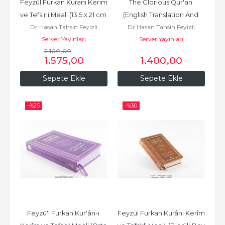
Feyzül Furkan Kuranı Kerim 
The Glorious Qur'an 
ve Tefsirli Meali (13,5 x 21 cm 
(English Translation And 
Dr Hasan Tahsin Feyizli
Dr Hasan Tahsin Feyizli
- Mushaf ve...
Commentary) - YUMUŞAK 
Server Yayınları
Server Yayınları
KAPAK
2.100
,00
1.575
,00
1.400
,00
Sepete Ekle
Sepete Ekle
-%
25
-%
30
Feyzü'l Furkan Kur'ân-ı 
Feyzül Furkan Kurânı Kerîm 