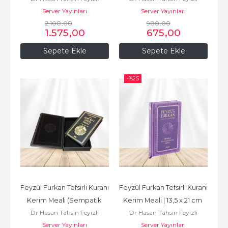
Server Yayınları
Server Yayınları
2.100
,00
900
,00
1.575
,00
675
,00
Sepete Ekle
Sepete Ekle
-%
25
Feyzül Furkan Tefsirli Kuranı 
Feyzül Furkan Tefsirli Kuranı 
Kerim Meali (Sempatik 
Kerim Meali | 13,5 x 21 cm 
Dr Hasan Tahsin Feyizli
Dr Hasan Tahsin Feyizli
Cep Boy) HAKİKİ DERİ...
boyunda
Server Yayınları
Server Yayınları