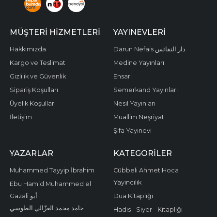
MÜŞTERI HIZMETLERI
YAYINEVLERI
Hakkımızda
Darun Nefais دار النفائس
Kargo ve Teslimat
Medine Yayınları
Gizlilik ve Güvenlik
Ensari
Sipariş Koşulları
Semerkand Yayınları
Üyelik Koşulları
Nesil Yayınları
İletişim
Muallim Neşriyat
Şifa Yayınevi
YAZARLAR
KATEGORILER
Muhammed Tayyip İbrahim
Cübbeli Ahmet Hoca
Yayıncılık
Ebu Hamid Muhammed el
Gazali أبو
Dua Kitaplığı
حامد محمد الغزّالي الطوسي
Hadis - Siyer - Kitaplığı