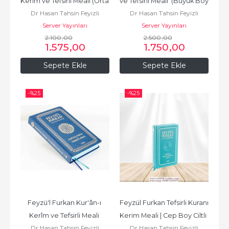
Kerîm ve Tefsirli Meali (Orta 
ve Tefsirli Meali  (Büyük Boy 
Dr Hasan Tahsin Feyizli
Dr Hasan Tahsin Feyizli
Boy - Mushaf ve...
- Mushaf ve...
Server Yayınları
Server Yayınları
2.100
,00
2.500
,00
1.575
,00
1.750
,00
Sepete Ekle
Sepete Ekle
-%
25
-%
25
Feyzü'l Furkan Kur'ân-ı 
Feyzül Furkan Tefsirli Kuranı 
Kerîm ve Tefsirli Meali 
Kerim Meali | Cep Boy Ciltli  
Dr Hasan Tahsin Feyizli
Dr Hasan Tahsin Feyizli
(Hafız Boy - Mushaf ve...
11 x 17 cm