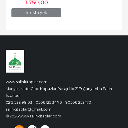
1.750
,00
Stokta yok
www.salihkitaplar.com
Manyasızade Cad. Kopuzlar Pasajı No:31/9 Çarşamba Fatih
İstanbul
0212 533 98 03
0506 125 34 70
905061253470
salihkitaplar@gmail.com
© 2026 www.salihkitaplar.com