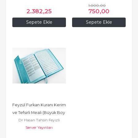
1.000
,00
2.382
,25
750
,00
Sepete Ekle
Sepete Ekle
Feyzül Furkan Kuranı Kerim 
ve Tefsirli Meali (Büyük Boy 
Dr Hasan Tahsin Feyizli
- Mushaf ve...
Server Yayınları