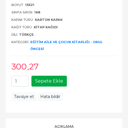
BOYUT:
15X21
SAYFA SAYISI:
168
KAPAK TÜRÜ:
KARTON KAPAK
KAĞIT TÜRÜ:
KITAP KAĞIDI
DILI:
TÜRKÇE
KATEGORI:
EĞITIM AILE VE ÇOCUK KITAPLIĞI - OKUL
ÖNCESI
300
,27
Sepete Ekle
Tavsiye et
Hata bildir
AÇIKLAMA