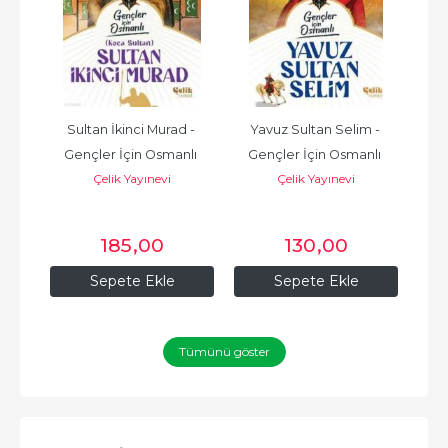
 
Sultan İkinci Murad - 
Yavuz Sultan Selim - 
Os
lı 
Gençler İçin Osmanlı 
Gençler İçin Osmanlı 
İçin
Çelik Yayınevi
Çelik Yayınevi
(Harp Tarihi)
(Harp Tarihi)
185
,00
130
,00
Sepete Ekle
Sepete Ekle
Tümünü göster