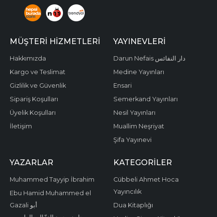
MÜŞTERI HIZMETLERI
YAYINEVLERI
Hakkımızda
Darun Nefais دار النفائس
Kargo ve Teslimat
Medine Yayınları
Gizlilik ve Güvenlik
Ensari
Sipariş Koşulları
Semerkand Yayınları
Üyelik Koşulları
Nesil Yayınları
İletişim
Muallim Neşriyat
Şifa Yayınevi
YAZARLAR
KATEGORILER
Muhammed Tayyip İbrahim
Cübbeli Ahmet Hoca
Yayıncılık
Ebu Hamid Muhammed el
Gazali أبو
Dua Kitaplığı