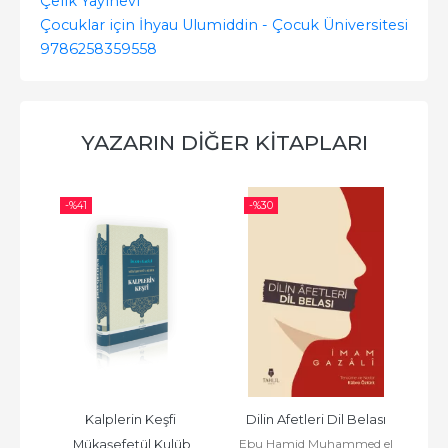
Çelik Yayınevi
Çocuklar için İhyau Ulumiddin - Çocuk Üniversitesi
9786258359558
YAZARIN DIĞER KITAPLARI
-%
41
-%
30
-%
 
Kalplerin Keşfi 
Dilin Afetleri Dil Belası
Ha
Ebu Hamid Muhammed el
Mükaşefetül Kulüb