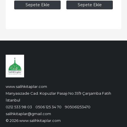
Sepete Ekle
Sepete Ekle
www.salihkitaplar.com
Manyasızade Cad. Kopuzlar Pasajı No:31/9 Çarşamba Fatih
İstanbul
0212 533 98 03
0506 125 34 70
905061253470
salihkitaplar@gmail.com
© 2026 www.salihkitaplar.com