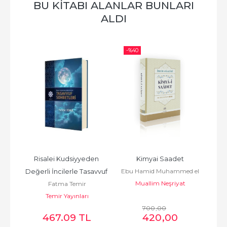
BU KITABI ALANLAR BUNLARI
ALDI
-%
40
klar 
Risalei Kudsiyyeden 
Kimyai Saadet
Az 
Ebu Hamid Muhammed el
Değerli İncilerle Tasavvuf 
Edil
Muallim Neşriyat
Gazali أبو
ni
Fatma Temir
A
Sohbetleri 2. cilt
حامد محمد الغزّالي الطوسي
ruki
Temir Yayınları
700
,00
467.09 TL
420
,00
أحم