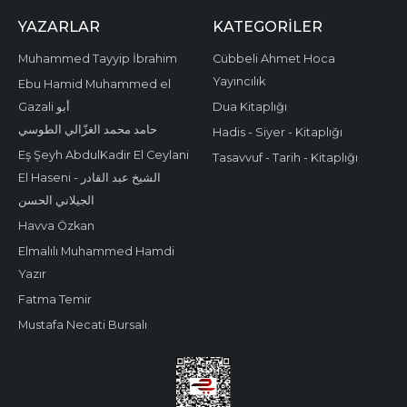
YAZARLAR
KATEGORILER
Muhammed Tayyip İbrahim
Cübbeli Ahmet Hoca
Yayıncılık
Ebu Hamid Muhammed el
Gazali أبو
Dua Kitaplığı
حامد محمد الغزّالي الطوسي
Hadis - Siyer - Kitaplığı
Eş Şeyh AbdulKadir El Ceylani
Tasavvuf - Tarih - Kitaplığı
El Haseni - الشيخ عبد القادر
الجيلاني الحسن
Havva Özkan
Elmalılı Muhammed Hamdi
Yazır
Fatma Temir
Mustafa Necati Bursalı