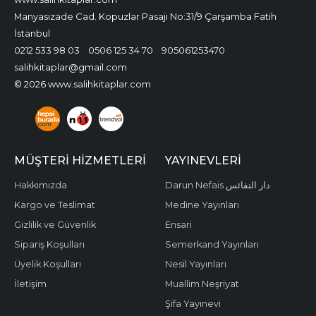
Manyasızade Cad. Kopuzlar Pasajı No:31/9 Çarşamba Fatih
İstanbul
0212 533 98 03
0506 125 34 70
905061253470
salihkitaplar@gmail.com
© 2026 www.salihkitaplar.com
MÜŞTERI HIZMETLERI
YAYINEVLERI
Hakkımızda
Darun Nefais دار النفائس
Kargo ve Teslimat
Medine Yayınları
Gizlilik ve Güvenlik
Ensari
Sipariş Koşulları
Semerkand Yayınları
Üyelik Koşulları
Nesil Yayınları
İletişim
Muallim Neşriyat
Şifa Yayınevi