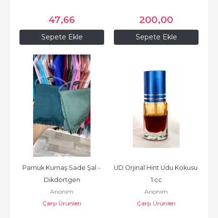
47
,66
200
,00
Sepete Ekle
Sepete Ekle
Pamuk Kumaş Sade Şal - 
UD Orjinal Hint Udu Kokusu 
Dikdörtgen
1 cc
Anonim
Anonim
Çarşı Ürünleri
Çarşı Ürünleri