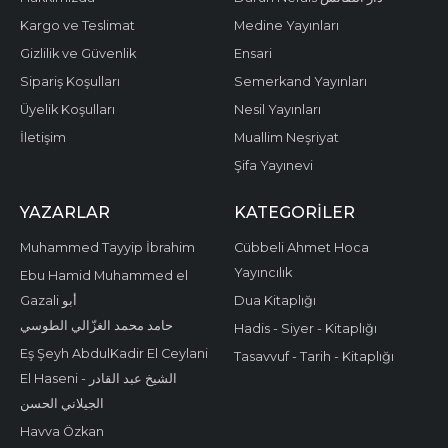
Kargo ve Teslimat
Medine Yayınları
Gizlilik ve Güvenlik
Ensari
Sipariş Koşulları
Semerkand Yayınları
Üyelik Koşulları
Nesil Yayınları
İletişim
Muallim Neşriyat
Şifa Yayınevi
YAZARLAR
KATEGORILER
Muhammed Tayyip İbrahim
Cübbeli Ahmet Hoca
Yayıncılık
Ebu Hamid Muhammed el
Gazali أبو
Dua Kitaplığı
حامد محمد الغزّالي الطوسي
Hadis - Siyer - Kitaplığı
Eş Şeyh AbdulKadir El Ceylani
Tasavvuf - Tarih - Kitaplığı
El Haseni - الشيخ عبد القادر
الجيلاني الحسن
Havva Özkan