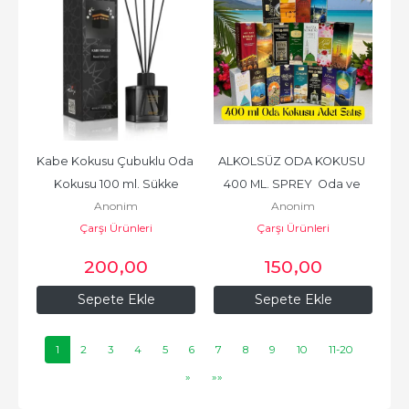
Kabe Kokusu Çubuklu Oda 
ALKOLSÜZ ODA KOKUSU 
Kokusu 100 ml. Sükke
400 ML. SPREY  Oda ve 
Anonim
Anonim
Seccade Kokusu  (ADET 
Çarşı Ürünleri
Çarşı Ürünleri
SATIŞ...
200
,00
150
,00
Sepete Ekle
Sepete Ekle
1
2
3
4
5
6
7
8
9
10
11-20
»
»»