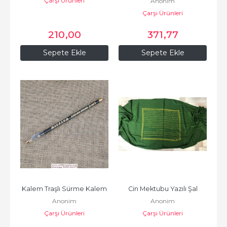
Çarşı Ürünleri
Anonim
Çarşı Ürünleri
210
,00
371
,77
Sepete Ekle
Sepete Ekle
Kalem Traşlı Sürme Kalem
Cin Mektubu Yazılı Şal
Anonim
Anonim
Çarşı Ürünleri
Çarşı Ürünleri