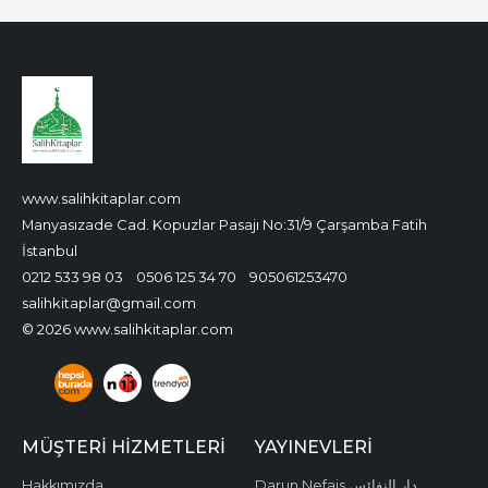
www.salihkitaplar.com
Manyasızade Cad. Kopuzlar Pasajı No:31/9 Çarşamba Fatih
İstanbul
0212 533 98 03
0506 125 34 70
905061253470
salihkitaplar@gmail.com
© 2026 www.salihkitaplar.com
MÜŞTERI HIZMETLERI
YAYINEVLERI
Hakkımızda
Darun Nefais دار النفائس