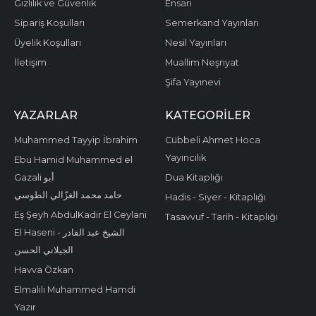
Gizlilik ve Güvenlik
Ensari
Sipariş Koşulları
Semerkand Yayınları
Üyelik Koşulları
Nesil Yayınları
İletişim
Muallim Neşriyat
Şifa Yayınevi
YAZARLAR
KATEGORILER
Muhammed Tayyip İbrahim
Cübbeli Ahmet Hoca
Yayıncılık
Ebu Hamid Muhammed el
Gazali أبو
Dua Kitaplığı
حامد محمد الغزّالي الطوسي
Hadis - Siyer - Kitaplığı
Eş Şeyh AbdulKadir El Ceylani
Tasavvuf - Tarih - Kitaplığı
El Haseni - الشيخ عبد القادر
الجيلاني الحسن
Havva Özkan
Elmalılı Muhammed Hamdi
Yazır