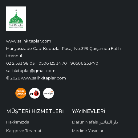
www.salihkitaplar.com
Manyasızade Cad. Kopuzlar Pasajı No:31/9 Çarşamba Fatih
İstanbul
0212 533 98 03
0506 125 34 70
905061253470
salihkitaplar@gmail.com
© 2026 www.salihkitaplar.com
MÜŞTERI HIZMETLERI
YAYINEVLERI
Hakkımızda
Darun Nefais دار النفائس
Kargo ve Teslimat
Medine Yayınları