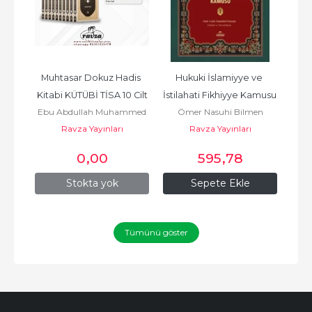
Muhtasar Dokuz Hadis 
Hukuki İslamiyye ve 
ahya
Kitabi KÜTÜBİ TİSA 10 Cilt
İstilahati Fikhiyye Kamusu 
Med
Ebu Abdullah Muhammed
Ömer Nasuhi Bilmen
N
1.Cilt
يحيى 
b.İsmail El Buhari - İMAM
Ravza Yayınları
Ravza Yayınları
BUHARİ أبي عبد الله محمد بن
0
,00
595
,78
إسماعيل / البخاري
Stokta yok
Sepete Ekle
Tümünü göster