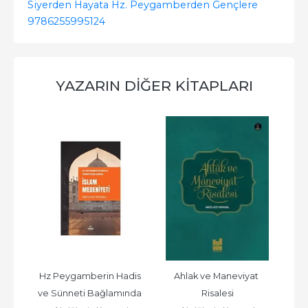
Siyerden Hayata Hz. Peygamberden Gençlere
9786255995124
YAZARIN DIĞER KITAPLARI
Yuva 
Hz Peygamberin Hadis 
Ahlak ve Maneviyat 
İ
re 
ve Sünneti Bağlamında 
Risalesi