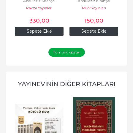
l
Abdülaziz Kıranşal
Abdülaziz Kıranşal
İslam Medeniyeti
Ravza Yayınları
MGV Yayınları
330
,00
150
,00
Sepete Ekle
Sepete Ekle
Tümünü göster
YAYINEVININ DIĞER KITAPLARI