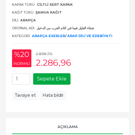
KAPAK TÜRÜ:
CILTLI SERT KAPAK
KAĞIT TÜRÜ:
ŞAMUA KAĞIT
DILI:
ARAPÇA
ORIJINAL ADI:
شفاء الغليل فيما في كلام العرب من الدخيل
KATEGORI:
ARAPÇA ESERLER
/
ARAP DILI VE EDEBIYATI
%20
2.858
,70
2.286
,96
INDIRIMLI
Sepete Ekle
Tavsiye et
Hata bildir
AÇIKLAMA