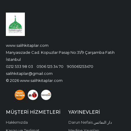
www.salihkitaplar.com
Manyasızade Cad. Kopuzlar Pasajı No:31/9 Çarşamba Fatih
İstanbul
0212 533 98 03
0506 125 34 70
905061253470
salihkitaplar@gmail.com
© 2026 www.salihkitaplar.com
MÜŞTERI HIZMETLERI
YAYINEVLERI
Hakkımızda
Darun Nefais دار النفائس
Kargo ve Teslimat
Medine Yayınları