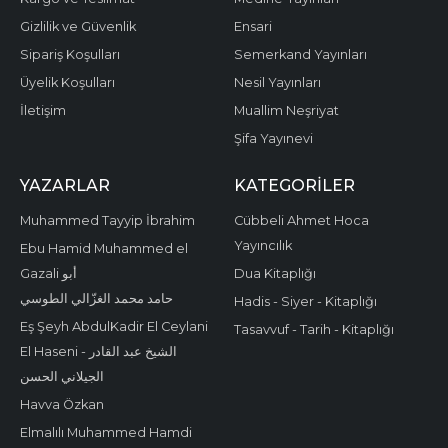
Gizlilik ve Güvenlik
Ensari
Sipariş Koşulları
Semerkand Yayınları
Üyelik Koşulları
Nesil Yayınları
İletişim
Muallim Neşriyat
Şifa Yayınevi
YAZARLAR
KATEGORILER
Muhammed Tayyip İbrahim
Cübbeli Ahmet Hoca
Yayıncılık
Ebu Hamid Muhammed el
Gazali أبو
Dua Kitaplığı
حامد محمد الغزّالي الطوسي
Hadis - Siyer - Kitaplığı
Eş Şeyh AbdulKadir El Ceylani
Tasavvuf - Tarih - Kitaplığı
El Haseni - الشيخ عبد القادر
الجيلاني الحسن
Havva Özkan
Elmalılı Muhammed Hamdi