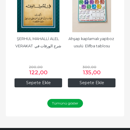
ğul 
ŞERHUL MAHALLİ ALEL 
Ahşap kaplamalı yapboz 
Hi
VERAKAT شرح الورقات في 
usulü  Elifba tablosu
اب
أصول الفقه
200
,00
300
,00
122
,00
135
,00
Sepete Ekle
Sepete Ekle
Tümünü göster