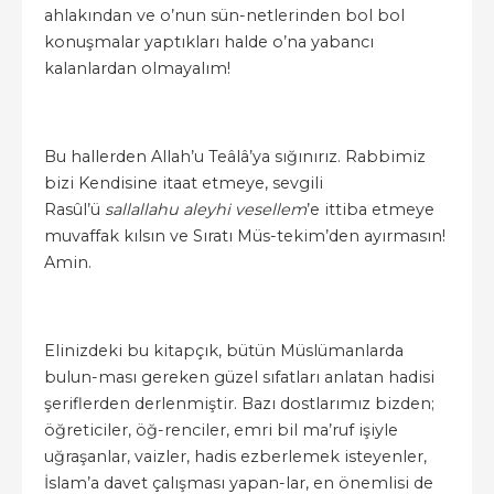
ahlakından ve o’nun sün-netlerinden bol bol
konuşmalar yaptıkları halde o’na yabancı
kalanlardan olmayalım!
Bu hallerden Allah’u Teâlâ’ya sığınırız. Rabbimiz
bizi Kendisine itaat etmeye, sevgili
Rasûl’ü
sallallahu aleyhi vesellem
’e ittiba etmeye
muvaffak kılsın ve Sıratı Müs-tekim’den ayırmasın!
Amin.
Elinizdeki bu kitapçık, bütün Müslümanlarda
bulun-ması gereken güzel sıfatları anlatan hadisi
şeriflerden derlenmiştir. Bazı dostlarımız bizden;
öğreticiler, öğ-renciler, emri bil ma’ruf işiyle
uğraşanlar, vaizler, hadis ezberlemek isteyenler,
İslam’a davet çalışması yapan-lar, en önemlisi de