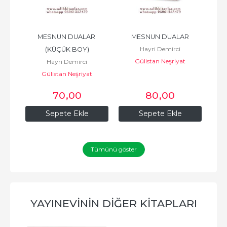
MESNUN DUALAR 
MESNUN DUALAR
A
Hayri Demirci
(KÜÇÜK BOY)
Gülistan Neşriyat
Hayri Demirci
Gülistan Neşriyat
70
,00
80
,00
Sepete Ekle
Sepete Ekle
Tümünü göster
YAYINEVININ DIĞER KITAPLARI