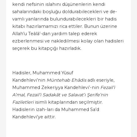
kendi nefsinin ıslahını düşünenlerin kendi
sahalarındaki boşluğu doldurabilecekleri ve de-
vamlı yanlarında bulundurabilecekleri bir hadis
kitabı hazırlamamızı rica ettiler. Bunun üzerine
Allah’u Teâlâ’-dan yardım talep ederek
ezberlenmesi ve nakledilmesi kolay olan hadisleri
seçerek bu kitapçığı hazırladık.
Hadisler, Muhammed Yûsuf
Kandehlevi’nin
Müntehab
Ehâdis
adlı eseriyle,
Muhammed Zekeriyya Kandehlevi’-nin
Fezail’i
A’mal, Fezail’i Sadakât ve Salavat’ı Şerife’nin
Faziletleri
isimli kitaplarından seçilmiştir.
Hadislerin izah-ları da Muhammed Sa’d
Kandehlevi’ye aittir.