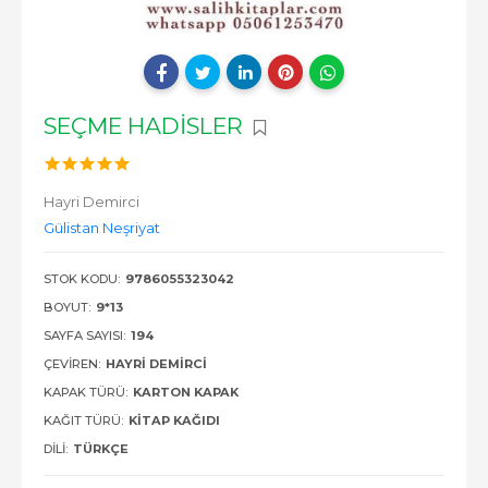
SEÇME HADİSLER
Hayri Demirci
Gülistan Neşriyat
STOK KODU:
9786055323042
BOYUT:
9*13
SAYFA SAYISI:
194
ÇEVIREN:
HAYRI DEMIRCI
KAPAK TÜRÜ:
KARTON KAPAK
KAĞIT TÜRÜ:
KITAP KAĞIDI
DILI:
TÜRKÇE