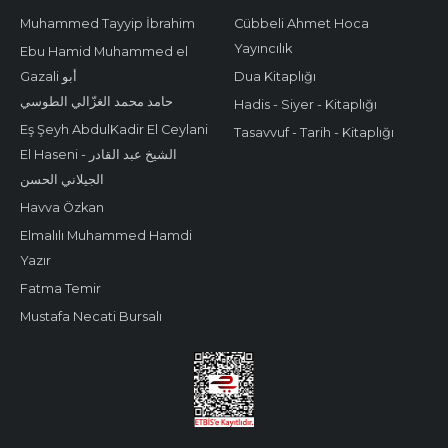
Muhammed Tayyip İbrahim
Cübbeli Ahmet Hoca
Yayıncılık
Ebu Hamid Muhammed el
Gazali أبو
Dua Kitaplığı
حامد محمد الغزّالي الطوسي
Hadis - Siyer - Kitaplığı
Eş Şeyh AbdulKadir El Ceylani
Tasavvuf - Tarih - Kitaplığı
El Haseni - الشيخ عبد القادر
الجيلاني الحسن
Havva Özkan
Elmalılı Muhammed Hamdi
Yazır
Fatma Temir
Mustafa Necati Bursalı