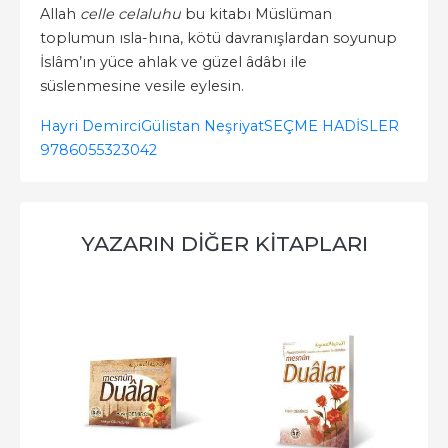
Allah
celle celaluhu
bu kitabı Müslüman
toplumun ısla-hına, kötü davranışlardan soyunup
İslâm’ın yüce ahlak ve güzel âdâbı ile
süslenmesine vesile eylesin.
Hayri Demirci
Gülistan Neşriyat
SEÇME HADİSLER
9786055323042
YAZARIN DIĞER KITAPLARI