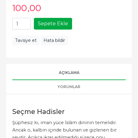
100
,00
Sepete Ekle
Tavsiye et
Hata bildir
AÇIKLAMA
YORUMLAR
Seçme Hadisler
Şüphesiz ki, iman yüce İslâm dininin temelidir.
Ancak o, kalbin içinde bulunan ve gizlenen bir
şeydir. Açıkça ikrar edilmediği sürece onu