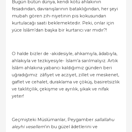
Bugün bütün dünya, kendi kötü ahlakının
fesadından, davranışlarının bataklığından, her şeyi
mubah gören zih-niyetinin pis kokusundan
kurtulacağı saati beklemektedir. Peki, onlar için
yüce İslâm’dan başka bir kurtarıcı var mıdır?!
O halde bizler de -akidesiyle, ahkamıyla, âdabıyla,
ahlakıyla ve tezkiyesiyle- İslam’a sarılmalıyız. Artık
İslâm ahlakına yabancı kaldığımız günden beri
uğradığımız zâfiyet ve acziyet, zillet ve meskenet,
gaflet ve cehalet, duraklama ve çöküş, basiretsizlik
ve taklitçilik, çekişme ve ayrılık, şikak ve nifak
yeter!
Geçmişteki Müslümanlar, Peygamber
sallallahu
aleyhi vesellem
’in bu güzel âdetlerini ve