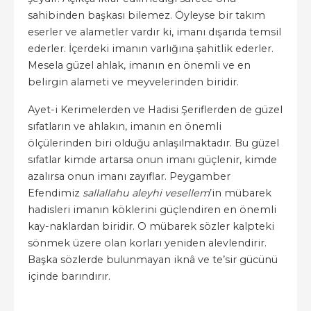
sahibinden başkası bilemez. Öyleyse bir takım
eserler ve alametler vardır ki, imanı dışarıda temsil
ederler. İçerdeki imanın varlığına şahitlik ederler.
Mesela güzel ahlak, imanın en önemli ve en
belirgin alameti ve meyvelerinden biridir.
Ayet-i Kerimelerden ve Hadisi Şeriflerden de güzel
sıfatların ve ahlakın, imanın en önemli
ölçülerinden biri olduğu anlaşılmaktadır. Bu güzel
sıfatlar kimde artarsa onun imanı güçlenir, kimde
azalırsa onun imanı zayıflar. Peygamber
Efendimiz
sallallahu aleyhi vesellem
’in mübarek
hadisleri imanın köklerini güçlendiren en önemli
kay-naklardan biridir. O mübarek sözler kalpteki
sönmek üzere olan korları yeniden alevlendirir.
Başka sözlerde bulunmayan iknâ ve te’sir gücünü
içinde barındırır.