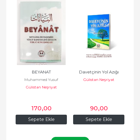
CI
BEYANAT
Davetçinin Yol Azığı
asen
Muhammed Yusuf
Gülistan Neşriyat
Kandehlevi الشيخ محمد يوسف
Gülistan Neşriyat
الكاندهلوي
170
,00
90
,00
Sepete Ekle
Sepete Ekle