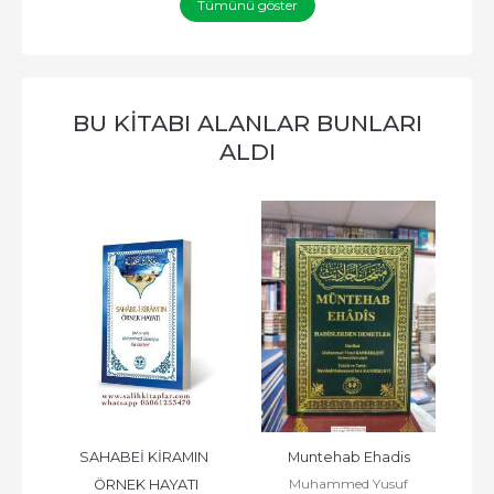
Tümünü göster
BU KITABI ALANLAR BUNLARI
ALDI
SAHABEİ KİRAMIN 
Muntehab Ehadis
Fez
f
Muhammed Yusuf
ÖRNEK HAYATI