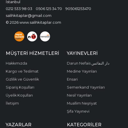
İstanbul
0212 533 98 03
0506 125 34 70
905061253470
salihkitaplar@gmail.com
© 2026 www.salihkitaplar.com
MÜŞTERI HIZMETLERI
YAYINEVLERI
Hakkımızda
Darun Nefais دار النفائس
Kargo ve Teslimat
Medine Yayınları
Gizlilik ve Güvenlik
Ensari
Sipariş Koşulları
Semerkand Yayınları
Üyelik Koşulları
Nesil Yayınları
İletişim
Muallim Neşriyat
Şifa Yayınevi
YAZARLAR
KATEGORILER