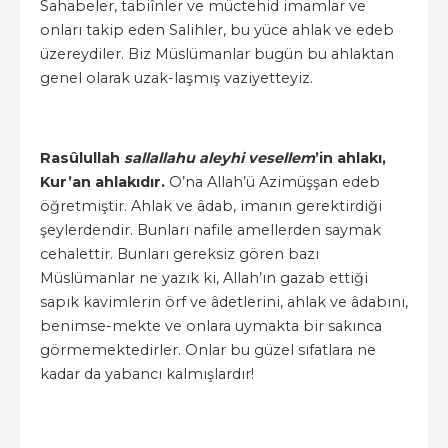
Sahabeler, tabiînler ve müctehid imamlar ve
onları takip eden Salihler, bu yüce ahlak ve edeb
üzereydiler. Biz Müslümanlar bugün bu ahlaktan
genel olarak uzak-laşmış vaziyetteyiz.
Rasûlullah
sallallahu aleyhi vesellem
’in ahlakı,
Kur’an ahlakıdır.
O’na Allah’ü Azimüşşan edeb
öğretmiştir. Ahlak ve âdab, imanın gerektirdiği
şeylerdendir. Bunları nafile amellerden saymak
cehalettir. Bunları gereksiz gören bazı
Müslümanlar ne yazık ki, Allah’ın gazab ettiği
sapık kavimlerin örf ve âdetlerini, ahlak ve âdabını,
benimse-mekte ve onlara uymakta bir sakınca
görmemektedirler. Onlar bu güzel sıfatlara ne
kadar da yabancı kalmışlardır!