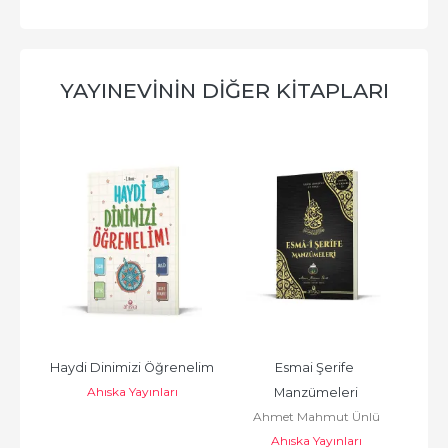
YAYINEVININ DIĞER KITAPLARI
Haydi Dinimizi Öğrenelim
Esmai Şerife 
Sir
Ahıska Yayınları
Manzümeleri
H
Ahmet Mahmut Ünlü
Ebu
ve 
A
Ahıska Yayınları
b.İ
ı