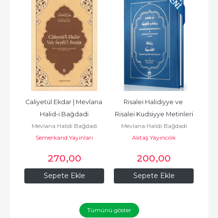
ıta
Caliyetül Ekdar | Mevlana 
Risalei Halidiyye ve 
adi
Halid-i Bağdadi
Risalei Kudsiyye Metinleri
Mevlana Halidi Bağdadi
Mevlana Halidi Bağdadi
Me
Semerkand Yayınları
Aktaş Yayıncılık
270
,00
200
,00
Sepete Ekle
Sepete Ekle
Tümünü göster