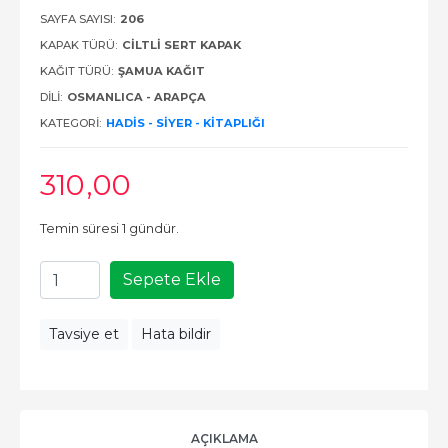
SAYFA SAYISI:
206
KAPAK TÜRÜ:
CILTLI SERT KAPAK
KAĞIT TÜRÜ:
ŞAMUA KAĞIT
DILI:
OSMANLICA - ARAPÇA
KATEGORI:
HADIS - SIYER - KITAPLIĞI
310
,00
Temin süresi 1 gündür.
Sepete Ekle
Tavsiye et
Hata bildir
AÇIKLAMA