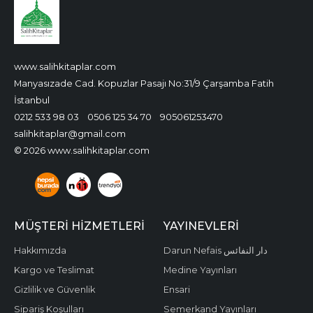
www.salihkitaplar.com
Manyasızade Cad. Kopuzlar Pasajı No:31/9 Çarşamba Fatih
İstanbul
0212 533 98 03
0506 125 34 70
905061253470
salihkitaplar@gmail.com
© 2026 www.salihkitaplar.com
MÜŞTERI HIZMETLERI
YAYINEVLERI
Hakkımızda
Darun Nefais دار النفائس
Kargo ve Teslimat
Medine Yayınları
Gizlilik ve Güvenlik
Ensari
Sipariş Koşulları
Semerkand Yayınları