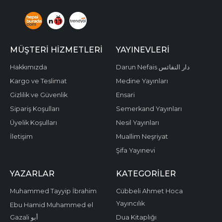
MÜŞTERI HIZMETLERI
YAYINEVLERI
Hakkımızda
Darun Nefais دار النفائس
Kargo ve Teslimat
Medine Yayınları
Gizlilik ve Güvenlik
Ensari
Sipariş Koşulları
Semerkand Yayınları
Üyelik Koşulları
Nesil Yayınları
İletişim
Muallim Neşriyat
Şifa Yayınevi
YAZARLAR
KATEGORILER
Muhammed Tayyip İbrahim
Cübbeli Ahmet Hoca
Yayıncılık
Ebu Hamid Muhammed el
Gazali أبو
Dua Kitaplığı