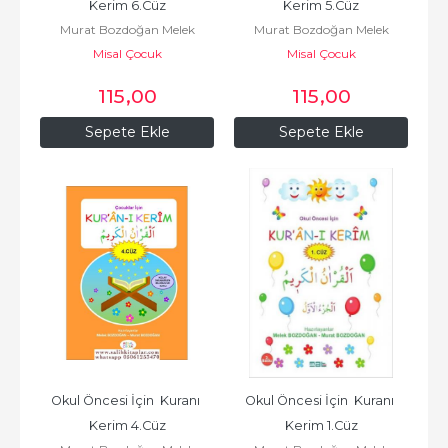
Kerim 6.Cüz
Kerim 5.Cüz
Murat Bozdoğan Melek
Murat Bozdoğan Melek
Misal Çocuk
Bozdoğan
Misal Çocuk
Bozdoğan
115
,00
115
,00
Sepete Ekle
Sepete Ekle
Okul Öncesi İçin  Kuranı 
Okul Öncesi İçin  Kuranı 
Kerim 4.Cüz
Kerim 1.Cüz