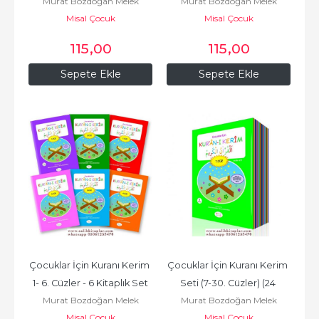
Murat Bozdoğan Melek
Murat Bozdoğan Melek
Misal Çocuk
Bozdoğan
Misal Çocuk
Bozdoğan
115
,00
115
,00
Sepete Ekle
Sepete Ekle
Çocuklar İçin Kuranı Kerim 
Çocuklar İçin Kuranı Kerim 
1- 6. Cüzler - 6 Kitaplık Set
Seti (7-30. Cüzler) (24 
Murat Bozdoğan Melek
Murat Bozdoğan Melek
Kitaplık Set) -...
Misal Çocuk
Bozdoğan
Misal Çocuk
Bozdoğan