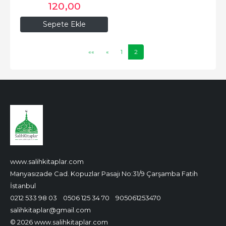
120
,00
Sepete Ekle
««
«
1
2
www.salihkitaplar.com
Manyasızade Cad. Kopuzlar Pasajı No:31/9 Çarşamba Fatih
İstanbul
0212 533 98 03
0506 125 34 70
905061253470
salihkitaplar@gmail.com
© 2026 www.salihkitaplar.com