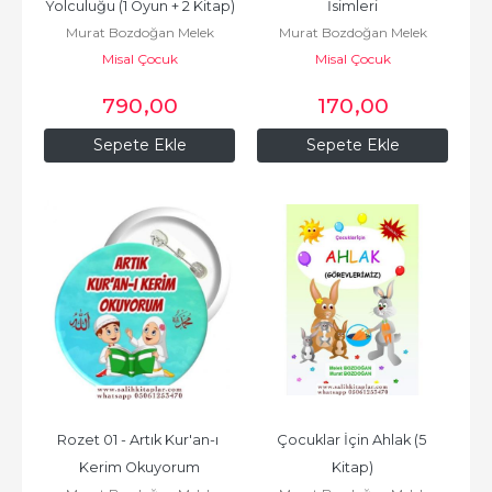
Yolculuğu (1 Oyun + 2 Kitap)
İsimleri
Murat Bozdoğan Melek
Murat Bozdoğan Melek
Misal Çocuk
Bozdoğan
Misal Çocuk
Bozdoğan
790
,00
170
,00
Sepete Ekle
Sepete Ekle
Rozet 01 - Artık Kur'an-ı 
Çocuklar İçin Ahlak (5 
Kerim Okuyorum
Kitap)