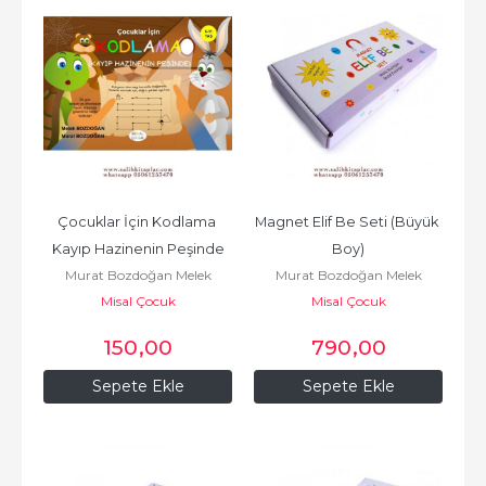
Çocuklar İçin Kodlama 
Magnet Elif Be Seti (Büyük 
Kayıp Hazinenin Peşinde
Boy)
Murat Bozdoğan Melek
Murat Bozdoğan Melek
Misal Çocuk
Bozdoğan
Misal Çocuk
Bozdoğan
150
,00
790
,00
Sepete Ekle
Sepete Ekle