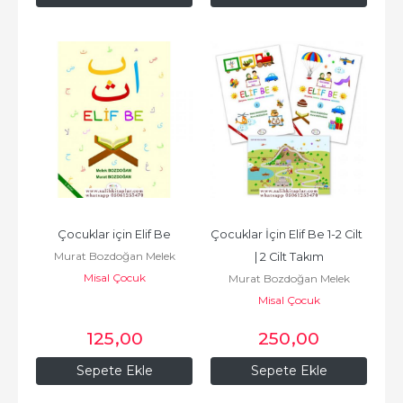
Çocuklar için Elif Be
Çocuklar İçin Elif Be 1-2 Cilt  
Murat Bozdoğan Melek
| 2 Cilt Takım
Misal Çocuk
Bozdoğan
Murat Bozdoğan Melek
Misal Çocuk
Bozdoğan
125
,00
250
,00
Sepete Ekle
Sepete Ekle