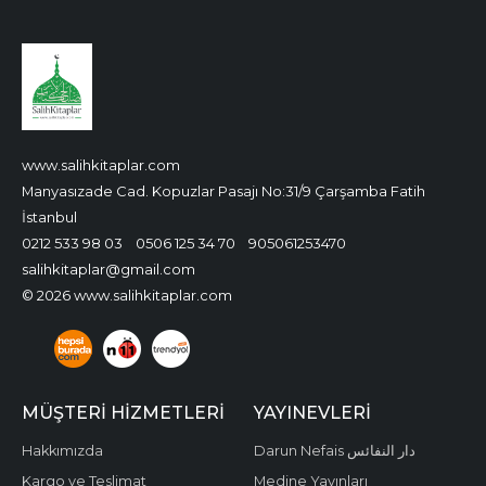
www.salihkitaplar.com
Manyasızade Cad. Kopuzlar Pasajı No:31/9 Çarşamba Fatih
İstanbul
0212 533 98 03
0506 125 34 70
905061253470
salihkitaplar@gmail.com
© 2026 www.salihkitaplar.com
MÜŞTERI HIZMETLERI
YAYINEVLERI
Hakkımızda
Darun Nefais دار النفائس
Kargo ve Teslimat
Medine Yayınları