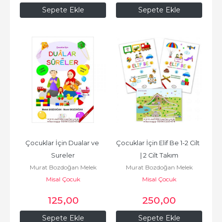
Sepete Ekle
Sepete Ekle
Çocuklar İçin Dualar ve 
Çocuklar İçin Elif Be 1-2 Cilt  
Sureler
| 2 Cilt Takım
Murat Bozdoğan Melek
Murat Bozdoğan Melek
Misal Çocuk
Bozdoğan
Misal Çocuk
Bozdoğan
125
,00
250
,00
Sepete Ekle
Sepete Ekle