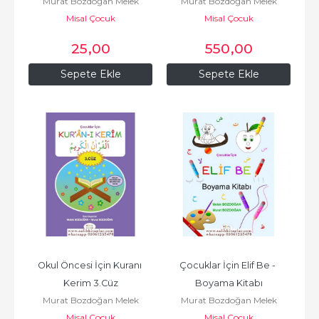
Murat Bozdoğan Melek
Murat Bozdoğan Melek
Misal Çocuk
Bozdoğan
Misal Çocuk
Bozdoğan
25
,00
550
,00
Sepete Ekle
Sepete Ekle
Okul Öncesi İçin Kuranı 
Çocuklar İçin Elif Be - 
Kerim 3.Cüz
Boyama Kitabı
Murat Bozdoğan Melek
Murat Bozdoğan Melek
Misal Çocuk
Bozdoğan
Misal Çocuk
Bozdoğan