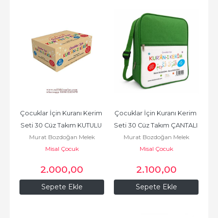
Çocuklar İçin Kuranı Kerim 
Çocuklar İçin Kuranı Kerim 
Seti 30 Cüz Takım KUTULU 
Seti 30 Cüz Takım ÇANTALI 
Murat Bozdoğan Melek
Murat Bozdoğan Melek
- ücretsiz kargo ptt...
- ücretsiz kargo...
Misal Çocuk
Bozdoğan
Misal Çocuk
Bozdoğan
2.000
,00
2.100
,00
Sepete Ekle
Sepete Ekle