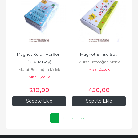
Magnet Kuran Harfleri 
Magnet Elif Be Seti
Murat Bozdoğan Melek
(Büyük Boy)
Misal Çocuk
Bozdoğan
Murat Bozdoğan Melek
Misal Çocuk
Bozdoğan
210
,00
450
,00
Sepete Ekle
Sepete Ekle
1
2
»
»»