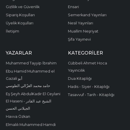
Gizlilik ve Güvenlik
Ensari
Sipariş Koşulları
Semerkand Yayınları
Üyelik Koşulları
Nesil Yayınları
İletişim
Muallim Neşriyat
Şifa Yayınevi
YAZARLAR
KATEGORILER
Muhammed Tayyip İbrahim
Cübbeli Ahmet Hoca
Yayıncılık
Ebu Hamid Muhammed el
Gazali أبو
Dua Kitaplığı
حامد محمد الغزّالي الطوسي
Hadis - Siyer - Kitaplığı
Eş Şeyh AbdulKadir El Ceylani
Tasavvuf - Tarih - Kitaplığı
El Haseni - الشيخ عبد القادر
الجيلاني الحسن
Havva Özkan
Elmalılı Muhammed Hamdi