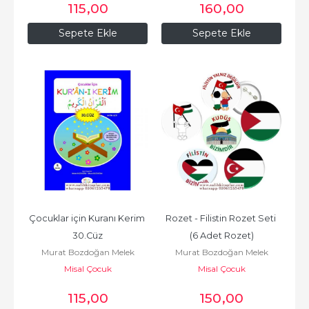
115
,00
160
,00
Sepete Ekle
Sepete Ekle
Çocuklar için Kuranı Kerim 
Rozet - Filistin Rozet Seti 
30.Cüz
(6 Adet Rozet)
Murat Bozdoğan Melek
Murat Bozdoğan Melek
Misal Çocuk
Bozdoğan
Misal Çocuk
Bozdoğan
115
,00
150
,00