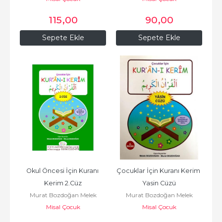
115
,00
90
,00
Sepete Ekle
Sepete Ekle
Okul Öncesi İçin Kuranı 
Çocuklar İçin Kuranı Kerim 
Kerim 2.Cüz
Yasin Cüzü
Murat Bozdoğan Melek
Murat Bozdoğan Melek
Misal Çocuk
Bozdoğan
Misal Çocuk
Bozdoğan