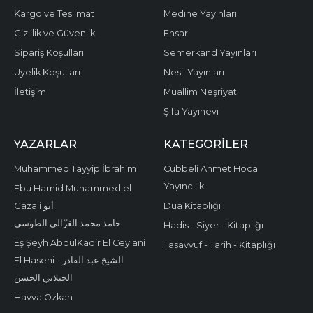
Kargo ve Teslimat
Medine Yayınları
Gizlilik ve Güvenlik
Ensari
Sipariş Koşulları
Semerkand Yayınları
Üyelik Koşulları
Nesil Yayınları
İletişim
Muallim Neşriyat
Şifa Yayınevi
YAZARLAR
KATEGORILER
Muhammed Tayyip İbrahim
Cübbeli Ahmet Hoca
Yayıncılık
Ebu Hamid Muhammed el
Gazali أبو
Dua Kitaplığı
حامد محمد الغزّالي الطوسي
Hadis - Siyer - Kitaplığı
Eş Şeyh AbdulKadir El Ceylani
Tasavvuf - Tarih - Kitaplığı
El Haseni - الشيخ عبد القادر
الجيلاني الحسن
Havva Özkan