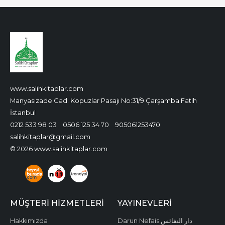
www.salihkitaplar.com
Manyasızade Cad. Kopuzlar Pasajı No:31/9 Çarşamba Fatih
İstanbul
0212 533 98 03
0506 125 34 70
905061253470
salihkitaplar@gmail.com
© 2026 www.salihkitaplar.com
MÜŞTERI HIZMETLERI
YAYINEVLERI
Hakkımızda
Darun Nefais دار النفائس