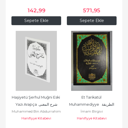
142
,99
571
,95
Sepete Ekle
Sepete Ekle
Haşiyetü Şerhul Muğni Eski 
Et Tarikatül 
Muhammediyye  الطريقة 
Yazı Arapça  شرح المغنى
Muhammed Bin Abdurrahim
İmam Birgivi
المحمدية والسيرة الأحمدية
El Meylani / محمد بن عبد الرحيم
Hanifiyye Kitabevi
Hanifiyye Kitabevi
العمري الميلاني