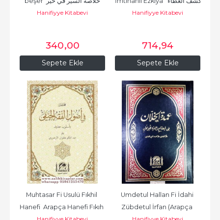
İmtihanil Ezkiya  كشف الغطاء 
beşer خلاصة السير في خير 
Hanifiyye Kitabevi
Hanifiyye Kitabevi
حاشية إمتحان الأذكياء
البشر
340
,00
714
,94
Sepete Ekle
Sepete Ekle
Muhtasar Fi Usulü Fıkhil 
Umdetul Hallan Fi İdahi 
Hanefi  Arapça Hanefi Fıkıh 
Zübdetul İrfan (Arapça 
Hanifiyye Kitabevi
Hanifiyye Kitabevi
Usulü Rahle Boy
Kıraat Eski Dizgi)