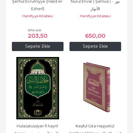
Şerhul Ecrumiyye (Halid el-
Nurul Envar ( Şamua ) - نور 
Ezherî)
الأنوار
Hanifiyye Kitabevi
Hanifiyye Kitabevi
370
,00
203
,50
650
,00
Sepete Ekle
Sepete Ekle
Hulasatussiyer fi hayril 
Keşful Gıta Haşiyetül 