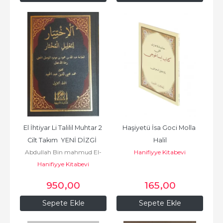
El İhtiyar Li Talilil Muhtar 2 
Haşiyetü İsa Goci Molla 
Cilt Takım  YENİ DİZGİ  
Halil
Abdullah Bin mahmud El-
Hanifiyye Kitabevi
الإختيار لتعليل...
Mavsili / عبد الله بن محمود
Hanifiyye Kitabevi
الموصلي
950
,00
165
,00
Sepete Ekle
Sepete Ekle