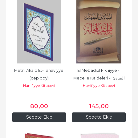
Metni Akaid Et-Tahaviyye 
El Mebadiül Fıkhıyye - 
(cep boy)
Mecelle Kaideleri - المبادئ 
Hanifiyye Kitabevi
Hanifiyye Kitabevi
الفقهية
80
,00
145
,00
Sepete Ekle
Sepete Ekle