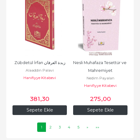
Zübdetül İrfan زبدة العرفان
Nesli Muhafaza Tesettür ve 
Alaaddin Palavi
Mahremiyet
Hanifiyye Kitabevi
Nedim Payalan
Hanifiyye Kitabevi
381
,30
275
,00
Sepete Ekle
Sepete Ekle
1
2
3
4
5
»
»»