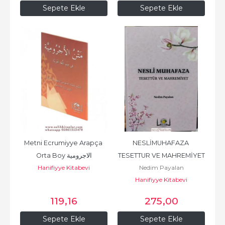
Sepete Ekle
Sepete Ekle
Metni Ecrumiyye Arapça 
NESLİMUHAFAZA 
Orta Boy الاجرومية
TESETTUR VE MAHREMİYET
Hanifiyye Kitabevi
Nedim Payalan
Hanifiyye Kitabevi
119
,16
275
,00
Sepete Ekle
Sepete Ekle