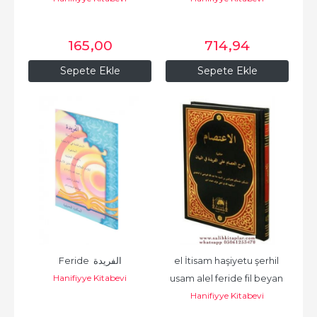
165
,00
714
,94
Sepete Ekle
Sepete Ekle
Feride  الفريدة
el İtisam haşiyetu şerhil 
Hanifiyye Kitabevi
usam alel feride fil beyan 
Hanifiyye Kitabevi
الإعتصام حاشية شرح...