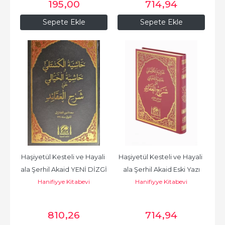
195
,00
714
,94
Sepete Ekle
Sepete Ekle
Haşiyetül Kesteli ve Hayali 
Haşiyetül Kesteli ve Hayali 
ala Şerhil Akaid YENİ DİZGİ
ala Şerhil Akaid Eski Yazı
Hanifiyye Kitabevi
Hanifiyye Kitabevi
810
,26
714
,94