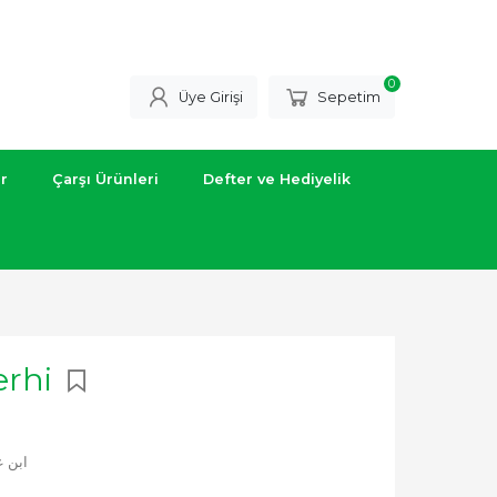
0
Üye Girişi
Sepetim
ar
Çarşı Ürünleri
Defter ve Hediyelik
erhi
ابن عطاء 