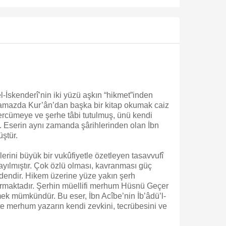
l-İskenderî’nin iki yüzü aşkın “hikmet”inden
 “Namazda Kur’ân’dan başka bir kitap okumak caiz
rcümeye ve şerhe tâbi tutulmuş, ünü kendi
ur. Eserin aynı zamanda şârihlerinden olan İbn
tür.
lerini büyük bir vukûfiyetle özetleyen tasavvufî
ayılmıştır. Çok özlü olması, kavranması güç
ndendir. Hikem üzerine yüze yakın şerh
turmaktadır. Şerhin müellifi merhum Hüsnü Geçer
k mümkündür. Bu eser, İbn Acîbe’nin İb’âdü’l-
te merhum yazarın kendi zevkini, tecrübesini ve