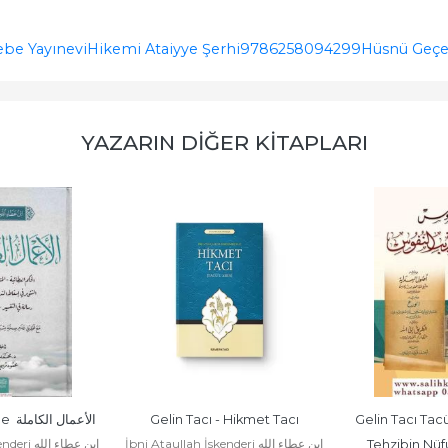
ebe Yayınevi
Hikemi Ataiyye Şerhi
9786258094299
Hüsnü Geçe
YAZARIN DIĞER KITAPLARI
El Amalul Kamile  الأعمال الكاملة
Gelin Tacı - Hikmet Tacı
Gelin Tacı Tacül
İbni Ataullah İskenderi ابن عطاء الله
ابن عطاء ا
Tehzibin Nüfus  العروس