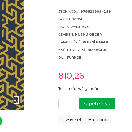
STOK KODU:
9786258094299
BOYUT:
16*24
SAYFA SAYISI:
744
ÇEVIREN:
HÜSNÜ GEÇER
KAPAK TÜRÜ:
PLEKSI KAPAK
KAĞIT TÜRÜ:
KITAP KAĞIDI
DILI:
TÜRKÇE
810
,26
Temin süresi 1 gündür.
Sepete Ekle
Tavsiye et
Hata bildir