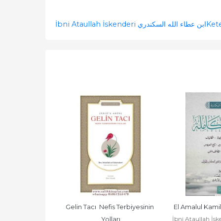
İbni Ataullah İskenderi ابن عطاء الله السكندري
Ket
 Tacı
Gelin Tacı  Nefis Terbiyesinin 
İbni Ataullah İskenderi لله
ابن عطاء ا
Yolları