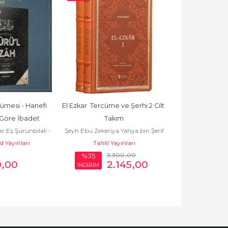
ümesi - Hanefi 
El Ezkar  Tercüme ve Şerhi 2 Cilt 
Matüridiyye Akaid
Göre İbadet
Takım
Usuliddin
Eş Şurunbilali -
Şeyh Ebu Zekeriya Yahya bin Şerif
Nureddin Es Sabuni 
حسن بن عمار
 Yayınları
En Nevevi ابي زكريا يحيى بن شرف
Tahlil Yayınları
M.Ü.İlahiyat F
بوني
النووي الدمشقي
3.300
,00
%35
0
,00
2.145
,00
32
İNDİRİM