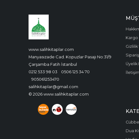
MÜŞT
Hakkı
Kargo 
Gizlili
www.salihkitaplar.com
Sipariş
Manyasızade Cad. Kopuzlar Pasajı No:31/9
Üyelik 
Çarşamba Fatih İstanbul
0212 533 98 03
0506 125 34 70
İletişi
905061253470
salihkitaplar@gmail.com
© 2026 www.salihkitaplar.com
KAT
Cübbel
Dua Ki