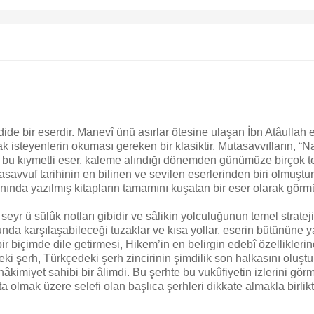
de bir eserdir. Manevî ünü asırlar ötesine ulaşan İbn Atâullah e
mak isteyenlerin okuması gereken bir klasiktir. Mutasavvıfların,
bu kıymetli eser, kaleme alındığı dönemden günümüze birçok te
asavvuf tarihinin en bilinen ve sevilen eserlerinden biri olmuşt
nda yazılmış kitapların tamamını kuşatan bir eser olarak görmüş
eyr ü sülûk notları gibidir ve sâlikin yolculuğunun temel strateji
a karşılaşabileceği tuzaklar ve kısa yollar, eserin bütününe y
 bir biçimde dile getirmesi, Hikem’in en belirgin edebî özellikleri
deki şerh, Türkçedeki şerh zincirinin şimdilik son halkasını oluş
kimiyet sahibi bir âlimdi. Bu şerhte bu vukûfiyetin izlerini görme
 olmak üzere selefi olan başlıca şerhleri dikkate almakla birlik