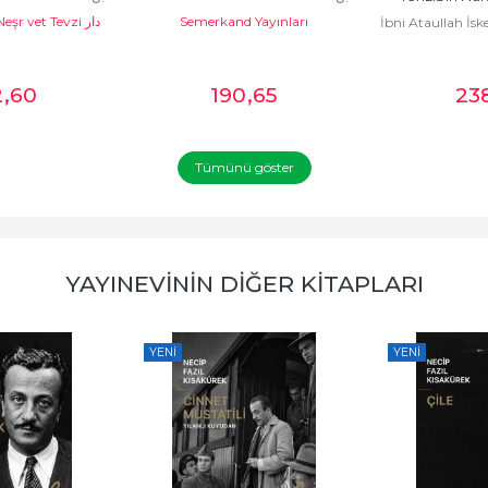
şr vet Tevzi دار
السك
Semerkand Yayınları
السكندري
İbni Ataullah İskenderi لله
الإحسان للن
ندري
2
,60
190
,65
23
Tümünü göster
YAYINEVININ DIĞER KITAPLARI
YENI
YENI