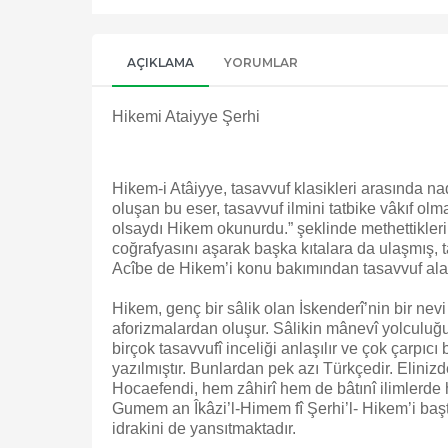
AÇIKLAMA
YORUMLAR
Hikemi Ataiyye Şerhi
Hikem-i Atâiyye, tasavvuf klasikleri arasında nadi
oluşan bu eser, tasavvuf ilmini tatbike vâkıf ol
olsaydı Hikem okunurdu.” şeklinde methettikleri 
coğrafyasını aşarak başka kıtalara da ulaşmış, t
Acîbe de Hikem’i konu bakımından tasavvuf alanı
Hikem, genç bir sâlik olan İskenderî’nin bir nevi s
aforizmalardan oluşur. Sâlikin mânevî yolculuğund
birçok tasavvufî inceliği anlaşılır ve çok çarpıcı
yazılmıştır. Bunlardan pek azı Türkçedir. Eliniz
Hocaefendi, hem zâhirî hem de bâtınî ilimlerde hâ
Gumem an Îkâzi’l-Himem fî Şerhi’l- Hikem’i başta
idrakini de yansıtmaktadır.