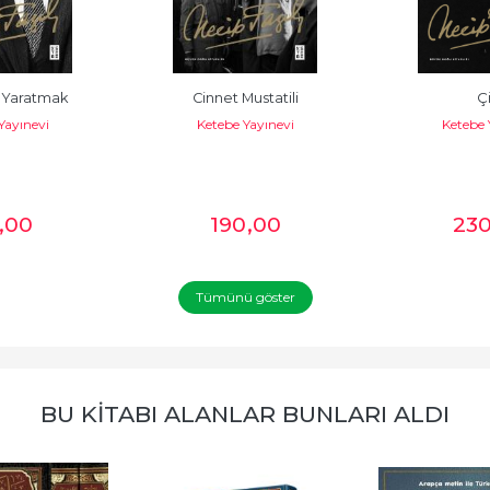
 Yaratmak
Cinnet Mustatili
Çi
Yayınevi
Ketebe Yayınevi
Ketebe 
,00
190
,00
23
Tümünü göster
BU KITABI ALANLAR BUNLARI ALDI