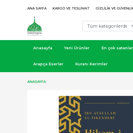
ANA SAYFA
KARGO VE TESLIMAT
GIZLILIK VE GÜVENLI
Anasayfa
Yeni Ürünler
En çok satanlar
Arapça Eserler
Kuranı Kerimler
ANASAYFA