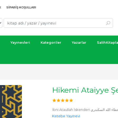
K
SIPARIŞ KOŞULLARI
Yayınevleri
Kategoriler
Yazarlar
SalihKitapl
Hikemi Ataiyye Ş
İbni Ataullah İskenderi الله السكندري
Ketebe Yayınevi