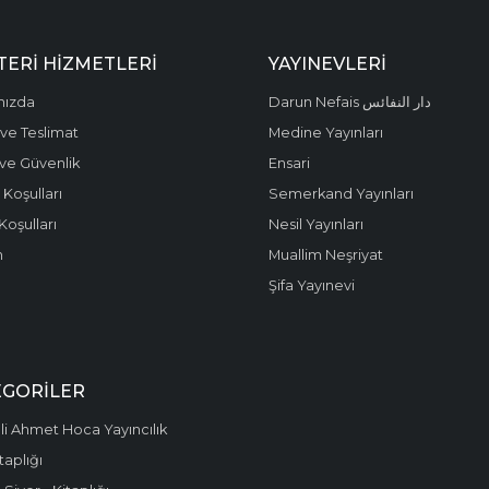
ERI HIZMETLERI
YAYINEVLERI
mızda
Darun Nefais دار النفائس
ve Teslimat
Medine Yayınları
k ve Güvenlik
Ensari
 Koşulları
Semerkand Yayınları
Koşulları
Nesil Yayınları
m
Muallim Neşriyat
Şifa Yayınevi
EGORILER
i Ahmet Hoca Yayıncılık
taplığı