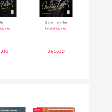
le
Çöle İnen Nur
Hikây
Yayınevi
Ketebe Yayınevi
Ketebe 
0
,00
260
,00
19
-%
35