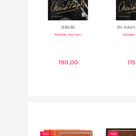
enfoni
Bâbıâli
Bir Adam
Yayınevi
Ketebe Yayınevi
Ketebe 
0
,00
190
,00
115
-%
35
-%
30