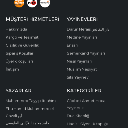
MÜŞTERI HIZMETLERI
YAYINEVLERI
Hakkımızda
Darun Nefais دار النفائس
Kargo ve Teslimat
Medine Yayınları
Gizlilik ve Güvenlik
Ensari
Sipariş Koşulları
Semerkand Yayınları
Üyelik Koşulları
Nesil Yayınları
İletişim
Muallim Neşriyat
Şifa Yayınevi
YAZARLAR
KATEGORILER
Muhammed Tayyip İbrahim
Cübbeli Ahmet Hoca
Yayıncılık
Ebu Hamid Muhammed el
Gazali أبو
Dua Kitaplığı
حامد محمد الغزّالي الطوسي
Hadis - Siyer - Kitaplığı