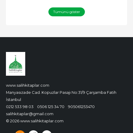
Tümünü göster
www.salihkitaplar.com
Manyasızade Cad. Kopuzlar Pasajı No:31/9 Çarşamba Fatih
İstanbul
0212 533 98 03
0506 125 34 70
905061253470
salihkitaplar@gmail.com
© 2026 www.salihkitaplar.com