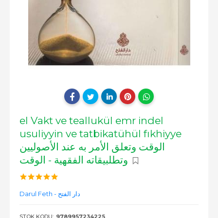
el Vakt ve teallukül emr indel
usuliyyin ve tatbikatühül fıkhiyye
الوقت وتعلق الأمر به عند الأصوليين
وتطلبيقاته الفقهية - الوقت
Darul Feth - دار الفتح
STOK KODU:
9789957234225