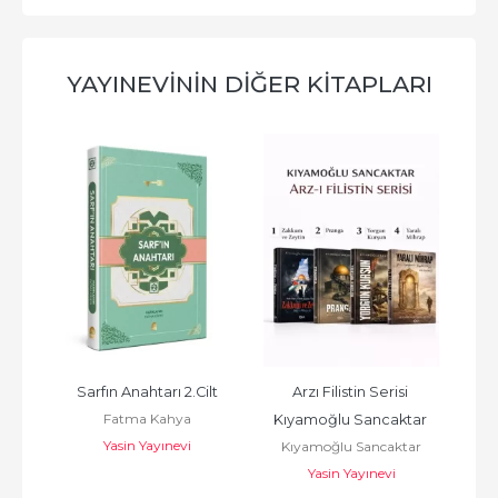
YAYINEVININ DIĞER KITAPLARI
2.Cilt
Arzı Filistin Serisi 
Yaralı Mihrap Arzı Filistin 4 
ya
Kıyamoğlu Sancaktar 
Kıyamoğlu Sancaktar
vi
Kıyamoğlu Sancaktar
Kıyamoğlu Sancaktar
Zakkum Zeytin - Pranga - 
Yasin Yayınevi
Yasin Yayınevi
Yorgun...