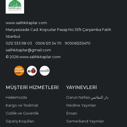
www.salihkitaplar.com
Manyasızade Cad. Kopuzlar Pasajı No:31/9 Çarşamba Fatih
İstanbul
0212 533 98 03
0506 125 34 70
905061253470
salihkitaplar@gmail.com
© 2026 www.salihkitaplar.com
MÜŞTERI HIZMETLERI
YAYINEVLERI
Hakkımızda
Darun Nefais دار النفائس
Kargo ve Teslimat
Medine Yayınları
Gizlilik ve Güvenlik
Ensari
Sipariş Koşulları
Semerkand Yayınları