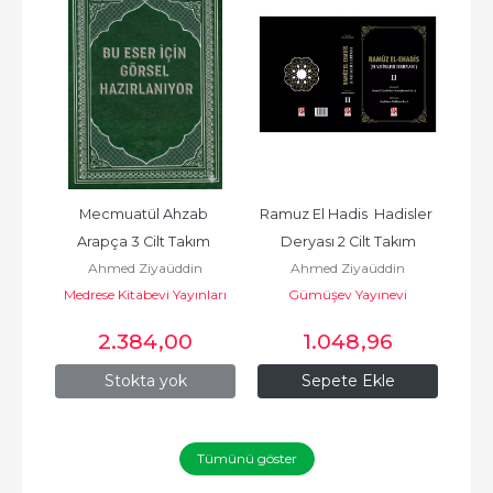
 
Ramuz El Hadis  Hadisler 
Veliler ve Tarikatlarda 
Ehli
m 
Deryası 2 Cilt Takım
Usül -Camiul Usül  
n
Ahmed Ziyaüddin
Ahmed Ziyaüddin
Tasavvuf
nları
Gümüşhanevi أحمد ضياء
Gümüşev Yayınevi
Gümüşhanevi أحمد ضياء
Pamuk Yayınları
Güm
نوي
الدين النقشبندي الكمشخانوي
الدين النقشبندي الكمشخانوي
الدي
1.048
,96
0
,00
Sepete Ekle
Stokta yok
Tümünü göster