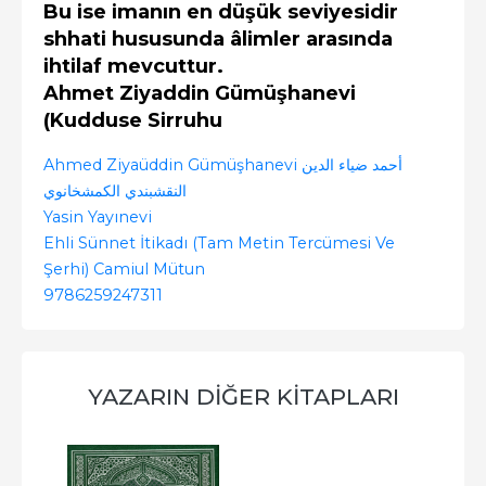
Bu ise imanın en düşük seviyesidir
shhati hususunda âlimler arasında
ihtilaf mevcuttur.
Ahmet Ziyaddin Gümüşhanevi
(Kudduse Sirruhu
Ahmed Ziyaüddin Gümüşhanevi أحمد ضياء الدين
النقشبندي الكمشخانوي
Yasin Yayınevi
Ehli Sünnet İtikadı (Tam Metin Tercümesi Ve
Şerhi) Camiul Mütun
9786259247311
YAZARIN DIĞER KITAPLARI