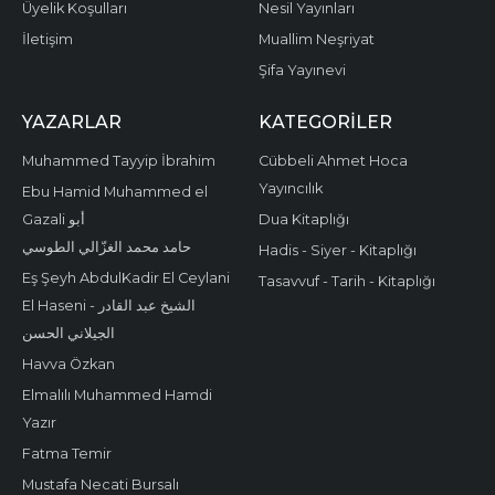
Üyelik Koşulları
Nesil Yayınları
İletişim
Muallim Neşriyat
Şifa Yayınevi
YAZARLAR
KATEGORILER
Muhammed Tayyip İbrahim
Cübbeli Ahmet Hoca
Yayıncılık
Ebu Hamid Muhammed el
Gazali أبو
Dua Kitaplığı
حامد محمد الغزّالي الطوسي
Hadis - Siyer - Kitaplığı
Eş Şeyh AbdulKadir El Ceylani
Tasavvuf - Tarih - Kitaplığı
El Haseni - الشيخ عبد القادر
الجيلاني الحسن
Havva Özkan
Elmalılı Muhammed Hamdi
Yazır
Fatma Temir
Mustafa Necati Bursalı