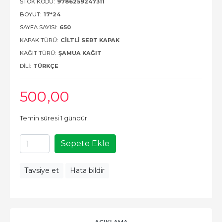
STOK KODU:
9786259247311
BOYUT:
17*24
SAYFA SAYISI:
650
KAPAK TÜRÜ:
CILTLI SERT KAPAK
KAĞIT TÜRÜ:
ŞAMUA KAĞIT
DILI:
TÜRKÇE
500
,00
Temin süresi 1 gündür.
Sepete Ekle
Tavsiye et
Hata bildir