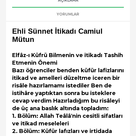
AÇIKLAMA
YORUMLAR
Ehli Sünnet İtikadı Camiul
Mütun
Elfâz-ı Küfrü Bilmenin ve itikadı Tashih
Etmenin Önemi
Bazı öğrenciler benden küfür lafizlarını
itikad ve amelleri düzeltme iceren bir
risâle hazırlamamı istediler Ben de
istihâre yaptıktan sonra bu isteklere
cevap verdim Hazırladığım bu risâleyi
de üç ana baslık altında topladım:
1. Bölüm: Allah Teâlâ'nin cesitli sifatları
ve itikad meseleleri
2. Bölüm: Küfür lafızları ve irtidada