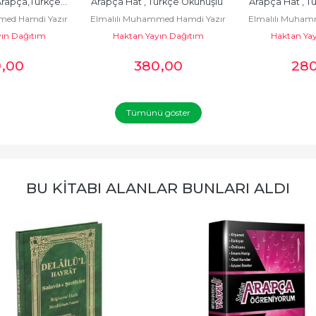
Arapça,Türkçe...
Arapça Hat , Türkçe Okunuşlu 
Arapça Hat , T
med Hamdi Yazır
Elmalılı Muhammed Hamdi Yazır
Elmalılı Muham
Tecvidli ve...
Tecvidli 
ın Dağıtım
Haktan Yayın Dağıtım
Haktan Yay
0
,00
380
,00
28
Tümünü göster
BU KITABI ALANLAR BUNLARI ALDI