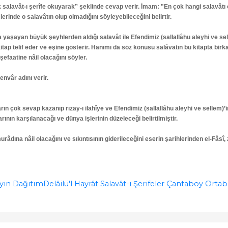
çok salavât-ı şerîfe okuyarak” şeklinde cevap verir. İmam: "En çok hangi salavâ
lerinde o salavâtın olup olmadığını söyleyebileceğini belirtir.
aşayan büyük şeyhlerden aldığı salavât ile Efendimiz (sallallâhu aleyhi ve selle
 kitap telif eder ve eşine gösterir. Hanımı da söz konusu salâvatın bu kitapta birka
şefaatine nâil olacağını söyler.
envâr adını verir.
arın çok sevap kazanıp rızay-ı ilahîye ve Efendimiz (sallallâhu aleyhi ve sellem)’i
arının karşılanacağı ve dünya işlerinin düzeleceği belirtilmiştir.
urâdına nâil olacağını ve sıkıntısının giderileceğini eserin şarihlerinden el-Fâsî,
yın Dağıtım
Delâilü'l Hayrât Salavât-ı Şerifeler Çantaboy Orta