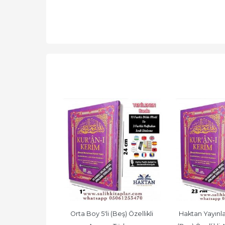
 Rahle boy 5'li 
Orta Boy 5'li (Beş) Özellikli 
Haktan Yayınlar