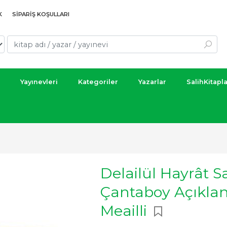
K
SIPARIŞ KOŞULLARI
Yayınevleri
Kategoriler
Yazarlar
SalihKitapl
Delailül Hayrât Sa
Çantaboy Açıkla
Meailli