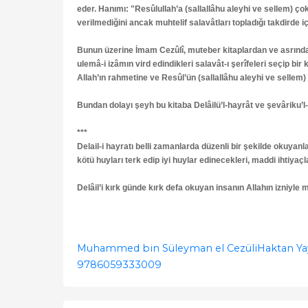
eder. Hanımı: "Resûlullah’a (sallallâhu aleyhi ve sellem) 
verilmediğini ancak muhtelif salavâtları topladığı takdirde iç
Bunun üzerine İmam Cezûlî, muteber kitaplardan ve asrında y
ulemâ-i izâmın vird edindikleri salavât-ı şerîfeleri seçip bir
Allah’ın rahmetine ve Resûl’ün (sallallâhu aleyhi ve sellem) 
Bundan dolayı şeyh bu kitaba Delâilü’l-hayrât ve şevâriku’l-
***
Delail-i hayratı belli zamanlarda düzenli bir şekilde okuyanl
kötü huyları terk edip iyi huylar edinecekleri, maddi ihtiyaçl
Delâil’i kırk günde kırk defa okuyan insanın Allahın izniyle m
Muhammed bin Süleyman el Cezüli
Haktan Ya
9786059333009