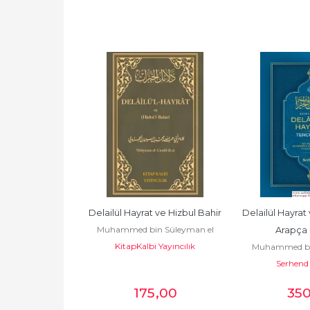
ve Tercümesi - 
Delailül Hayrat ve Hizbul Bahir
Delailül Hayrat 
Muhammed bin Süleyman el
 - Büyük boy 
Arapça 
KitapKalbi Yayıncılık
Cezüli
 Süleyman el
Muhammed bin
cm -...
ayınları
üli
Serhend 
Cez
8
,40
175
,00
35