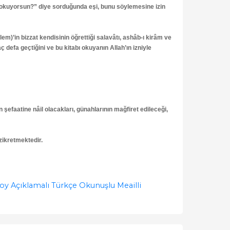
tı okuyorsun?” diye sorduğunda eşi, bunu söylemesine izin
m)’in bizzat kendisinin öğrettiği salavâtı, ashâb-ı kirâm ve
ç defa geçtiğini ve bu kitabı okuyanın Allah’ın izniyle
n şefaatine nâil olacakları, günahlarının mağfiret edileceği,
 zikretmektedir.
boy Açıklamalı Türkçe Okunuşlu Meailli