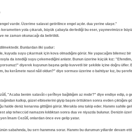
n
ngel vardır. Üzerime salavat getirilince engel açılır. dua yerine ulaşır."
an kerametten yola çıkarak, büyük çabayla derlediği bu eser, yayınevimizce büyük 
 ve ne zaman okunacağı da belirtildi.
redilmektedir. Bunlardan ilki şudur:
nde, kuyuda suyu çıkarmak için kova olmadığını görür. Ne yapacağını bilemez bi
yısıyla da istediği suyu çekemediğini anlatır. Bunun üzerine küçük kız: "Efendim
ıyorsunuz!” diyerek kuyunun başına gelip kuvvetli bir şekilde içine doğru üfler
, bu kerâmete nasıl nâil oldun?” diye sorması üzerine o bahtiyar kız, bu şerefe,
zûlî, "Acaba benim salavât-ı şerîfeye bağlılığım az mıdır?” diye endişe edip, o
ağından kalkıp, güzel elbiselerini giyip başını örttükten sonra evden çıktığını g
u halde deniz kenarına gittiğini görür. Merakla onu takip eder. Hanımı sahile gel
est alıp teheccüd namazını kıldıktan sonra dua ve niyazda bulunur. Denizin üzeri
leyen İmam Cezûlî, onlardan önce eve gelip yatar.
nün sabahında, bu sırrı hanımına sorar. Hanımı bu durumun yıllardır devam ettiği