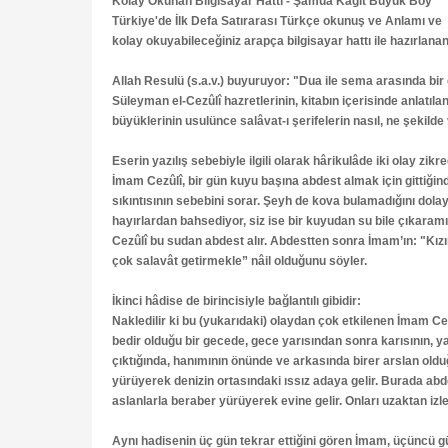
Kolay Okunan Bilgisayar Hattı - Şamua Kağıt Büyük Boy
Türkiye'de İlk Defa Satırarası Türkçe okunuş ve Anlamı ve
kolay okuyabileceğiniz arapça bilgisayar hattı ile hazırlana
Allah Resulü (s.a.v.) buyuruyor: "Dua ile sema arasında bir e
Süleyman el-Cezûlî hazretlerinin, kitabın içerisinde anlatıl
büyüklerinin usulünce salâvat-ı şerifelerin nasıl, ne şekilde
Eserin yazılış sebebiyle ilgili olarak hârikulâde iki olay zik
İmam Cezûlî, bir gün kuyu başına abdest almak için gittiği
sıkıntısının sebebini sorar. Şeyh de kova bulamadığını dola
hayırlardan bahsediyor, siz ise bir kuyudan su bile çıkaram
Cezûlî bu sudan abdest alır. Abdestten sonra İmam’ın: "Kızım
çok salavât getirmekle” nâil olduğunu söyler.
İkinci hâdise de birincisiyle bağlantılı gibidir:
Nakledilir ki bu (yukarıdaki) olaydan çok etkilenen İmam Ce
bedir olduğu bir gecede, gece yarısından sonra karısının, yat
çıktığında, hanımının önünde ve arkasında birer arslan olduğ
yürüyerek denizin ortasındaki ıssız adaya gelir. Burada abd
aslanlarla beraber yürüyerek evine gelir. Onları uzaktan iz
Aynı hadisenin üç gün tekrar ettiğini gören İmam, üçüncü gü