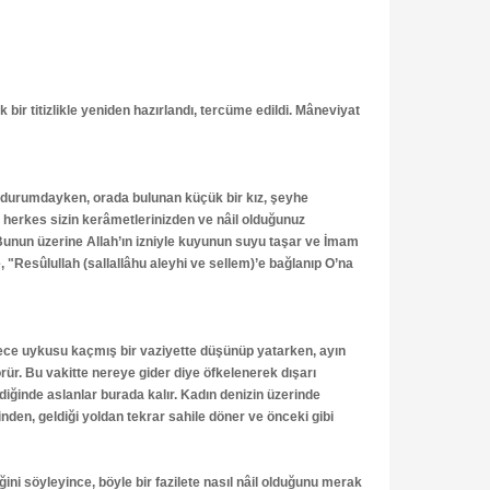
bir titizlikle yeniden hazırlandı, tercüme edildi. Mâneviyat
r durumdayken, orada bulunan küçük bir kız, şeyhe
, herkes sizin kerâmetlerinizden ve nâil olduğunuz
. Bunun üzerine Allah’ın izniyle kuyunun suyu taşar ve İmam
 "Resûlullah (sallallâhu aleyhi ve sellem)’e bağlanıp O’na
 gece uykusu kaçmış bir vaziyette düşünüp yatarken, ayın
örür. Bu vakitte nereye gider diye öfkelenerek dışarı
diğinde aslanlar burada kalır. Kadın denizin üzerinde
nden, geldiği yoldan tekrar sahile döner ve önceki gibi
ni söyleyince, böyle bir fazilete nasıl nâil olduğunu merak