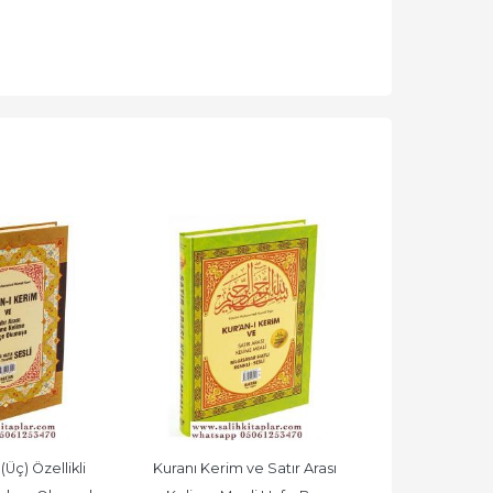
Üç) Özellikli 
Kuranı Kerim ve Satır Arası 
Kuranı Kerim v