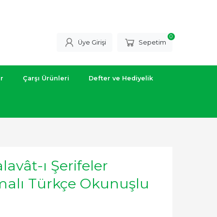
0
Üye Girişi
Sepetim
ar
Çarşı Ürünleri
Defter ve Hediyelik
lavât-ı Şerifeler
malı Türkçe Okunuşlu