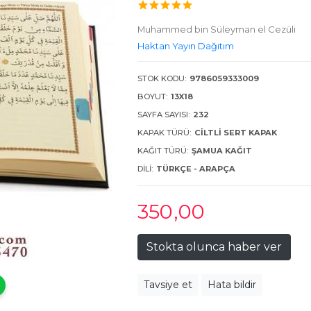
Muhammed bin Süleyman el Cezüli
Haktan Yayın Dağıtım
STOK KODU:
9786059333009
BOYUT:
13X18
SAYFA SAYISI:
232
KAPAK TÜRÜ:
CILTLI SERT KAPAK
KAĞIT TÜRÜ:
ŞAMUA KAĞIT
DILI:
TÜRKÇE - ARAPÇA
350
,00
Stokta olunca haber ver
Tavsiye et
Hata bildir