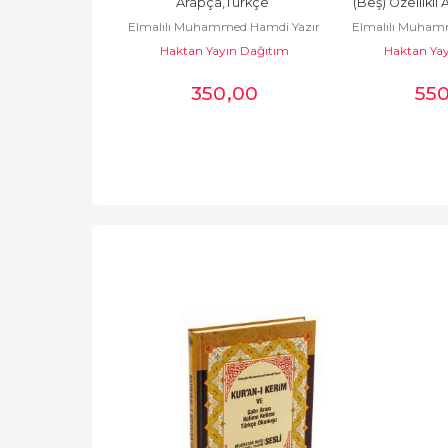
Arapça,Türkçe...
Arapça,Türkçe 
(Beş) Özellikli 
med Hamdi Yazır
Elmalılı Muhammed Hamdi Yazır
Elmalılı Muham
Okunuşlu,Tecvidli,Mealli ve...
ın Dağıtım
Haktan Yayın Dağıtım
Haktan Yay
0
,00
350
,00
55