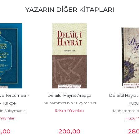
YAZARIN DIĞER KITAPLARI
ve Tercümesi  - 
Delailül Hayrat Arapça
Delailül Hayrat
Muhammed bin Süleyman el
- Türkçe
Küçü
Erkam Yayınları
Cezüli
 Süleyman el
Muhammed bin
Yayınları
üli
Huzur Y
Cez
0
,00
200
,00
28