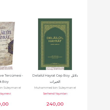
 ve Tercümesi - 
Delailül Hayrat Cep Boy دلائل 
Delailül Hay
Muhammed bin
k Boy
الخيرات
Serhend 
Cez
 Süleyman el
Muhammed bin Süleyman el
ayınevi
üli
Serhend Yayınları
Cezüli
0
,00
240
,00
28