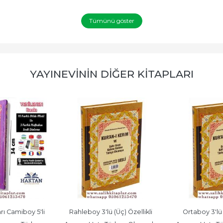
Tümünü göster
YAYINEVININ DIĞER KITAPLARI
ı Camiboy 5'li 
Rahleboy 3'lü (Üç) Özellikli 
Ortaboy 3'lü (