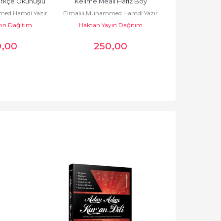
ürkçe Okunuşlu 
Kelime Meali Hafız Boy
Kelime Meal
med Hamdi Yazır
Elmalılı Muhammed Hamdi Yazır
Elmalılı Muham
ve Mealli
ın Dağıtım
Haktan Yayın Dağıtım
Haktan Yay
0
,00
250
,00
28