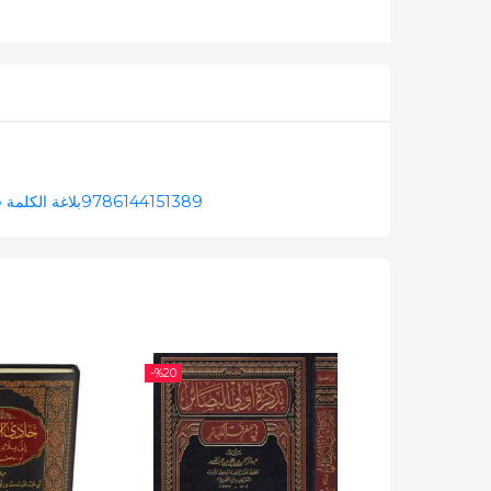
بلاغة الكلمة في التعبير القرآ
9786144151389
-%
20
-%
20