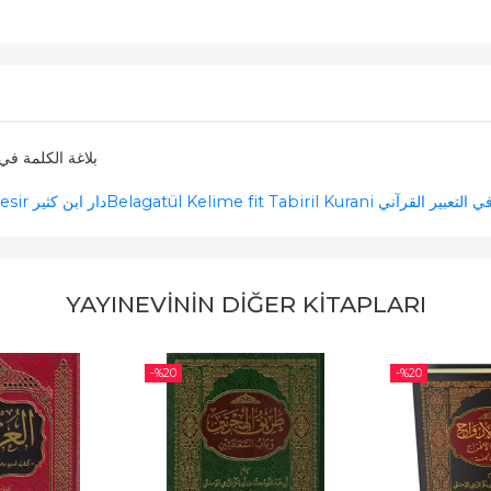
ni بلاغة الكلمة في التعبير القرآني
Belagatül Kelime fit Tabiril Kurani ني
Daru ibn Kesir دار ابن كثير
YAYINEVININ DIĞER KITAPLARI
-%
20
-%
20