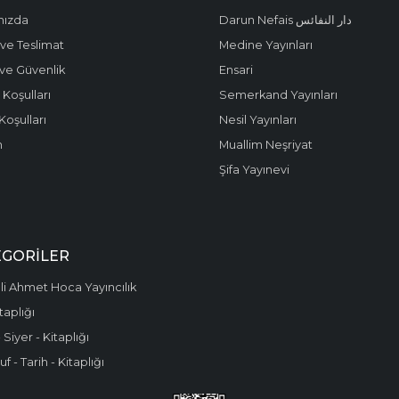
mızda
Darun Nefais دار النفائس
ve Teslimat
Medine Yayınları
k ve Güvenlik
Ensari
 Koşulları
Semerkand Yayınları
Koşulları
Nesil Yayınları
m
Muallim Neşriyat
Şifa Yayınevi
EGORILER
i Ahmet Hoca Yayıncılık
taplığı
 Siyer - Kitaplığı
f - Tarih - Kitaplığı