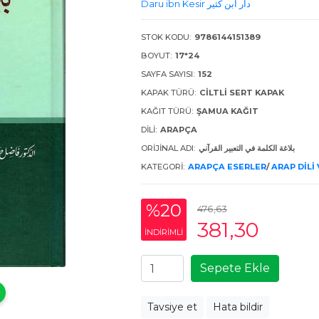
Daru ibn Kesir دار ابن كثير
STOK KODU:
9786144151389
BOYUT:
17*24
SAYFA SAYISI:
152
KAPAK TÜRÜ:
CILTLI SERT KAPAK
KAĞIT TÜRÜ:
ŞAMUA KAĞIT
DILI:
ARAPÇA
ORIJINAL ADI:
بلاغة الكلمة في التعبير القرآني
KATEGORI:
ARAPÇA ESERLER
/
ARAP DILI
%20
476
,63
381
,30
INDIRIMLI
Sepete Ekle
Tavsiye et
Hata bildir