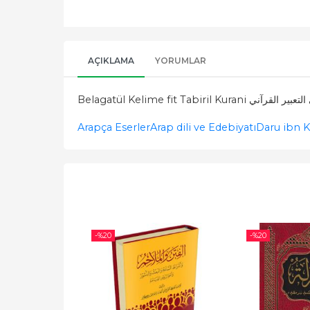
AÇIKLAMA
YORUMLAR
Belagatül Kelime fit Tabiril Kura
Arapça Eserler
Arap dili ve Edebiyatı
-%
20
-%
20