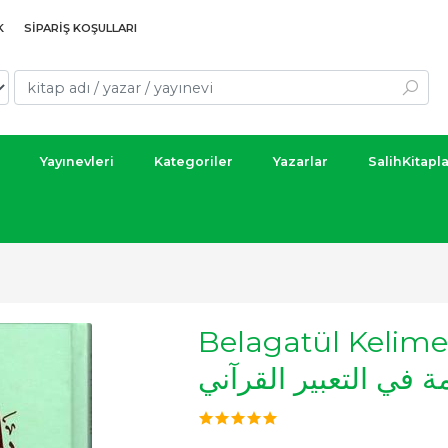
K
SIPARIŞ KOŞULLARI
Yayınevleri
Kategoriler
Yazarlar
SalihKitapl
Belagatül Kelime fit