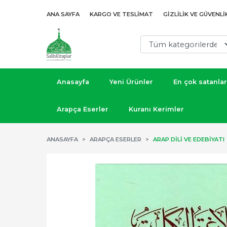
ANA SAYFA
KARGO VE TESLIMAT
GIZLILIK VE GÜVENLI
Anasayfa
Yeni Ürünler
En çok satanlar
Arapça Eserler
Kuranı Kerimler
ANASAYFA
ARAPÇA ESERLER
ARAP DILI VE EDEBIYATI