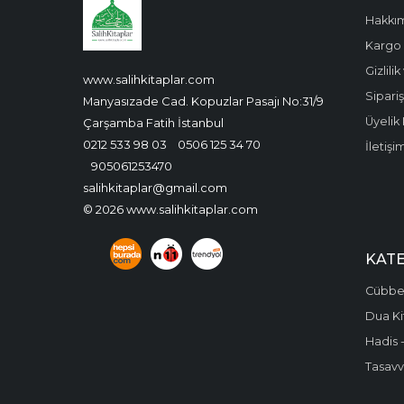
Hakkı
Kargo 
Gizlili
www.salihkitaplar.com
Sipariş
Manyasızade Cad. Kopuzlar Pasajı No:31/9
Üyelik 
Çarşamba Fatih İstanbul
0212 533 98 03
0506 125 34 70
İletişi
905061253470
salihkitaplar@gmail.com
© 2026 www.salihkitaplar.com
KAT
Cübbel
Dua Ki
Hadis -
Tasavvu