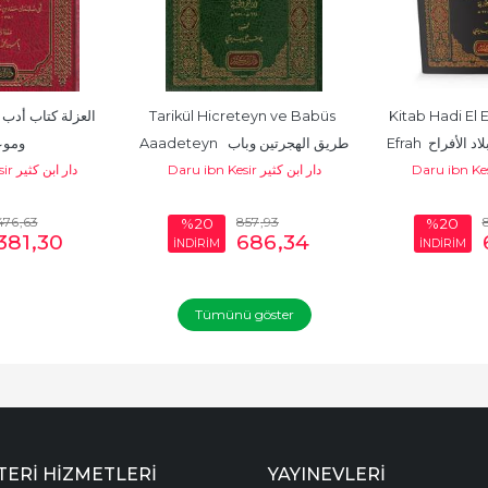
Tarikül Hicreteyn ve Babüs 
Kitab Hadi El Er
Efrah  لأفراح
Aaadeteyn  طريق الهجرتين وباب 
ومو
Daru ibn Kesir دار ابن كثير
Daru ibn Kesir دار ابن كثير
السعادتين
476
,63
857
,93
%20
%20
381
,30
686
,34
İNDİRİM
İNDİRİM
Tümünü göster
ERI HIZMETLERI
YAYINEVLERI