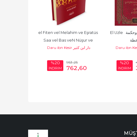
nin min İhyai 
el Fiten vel Melahim ve Eşratüs 
El Uzle  العزلة كتاب أدب وحكمة 
Saa vel Bas veN Nüşur ve 
عظة
Daru ibn Kesir دار ابن كثير
Daru ibn Kesir دار ابن كثير
إحياء عل
Ahvali...
810
,26
953
,25
%20
%20
648
,21
762
,60
İNDİRİM
İNDİRİM
MÜŞT