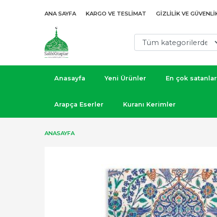
ANA SAYFA
KARGO VE TESLIMAT
GIZLILIK VE GÜVENLI
Anasayfa
Yeni Ürünler
En çok satanlar
Arapça Eserler
Kuranı Kerimler
ANASAYFA