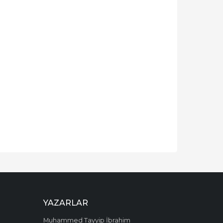
YAZARLAR
Muhammed Tayyip İbrahim