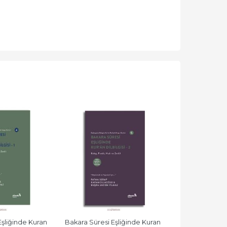
şliğinde Kuran 
Bakara Süresi Eşliğinde Kuran 
Kuranı Kerimd