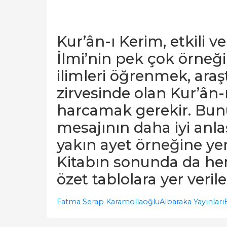
Kur’ân-ı Kerim, etkili v
İlmi’nin pek çok örneği
ilimleri öğrenmek, ara
zirvesinde olan Kur’ân-
harcamak gerekir. Bunu
mesajının daha iyi anla
yakın ayet örneğine yer 
Kitabın sonunda da he
özet tablolara yer veri
Fatma Serap Karamollaoğlu
Albaraka Yayınları