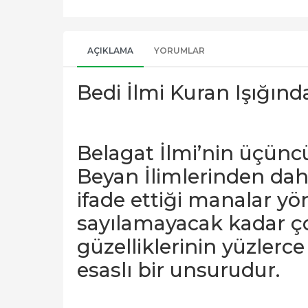
AÇIKLAMA
YORUMLAR
Bedi İlmi Kuran Işığın
Belagat İlmi’nin üçünc
Beyan İlimlerinden da
ifade ettiği manalar yö
sayılamayacak kadar çok
güzelliklerinin yüzlerce
esaslı bir unsurudur.