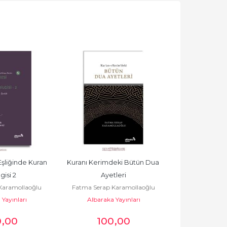
şliğinde Kuran 
Kuranı Kerimdeki Bütün Dua 
Kuranın Merkez
gisi 2
Ayetleri
Kelim
Karamollaoğlu
Fatma Serap Karamollaoğlu
Fatma Serap 
Yayınları
Albaraka Yayınları
Albaraka 
0
,00
100
,00
20