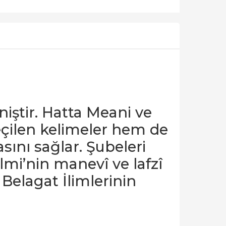
iştir. Hatta Meani ve
çilen kelimeler hem de
sını sağlar. Şubeleri
lmi’nin manevî ve lafzî
 Belagat İlimlerinin