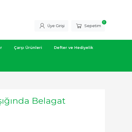
0
Üye Girişi
Sepetim
ar
Çarşı Ürünleri
Defter ve Hediyelik
Işığında Belagat