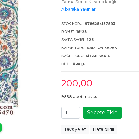
Fatma Serap Karamollaoğlu
Albaraka Yayınları
STOK KODU:
9786254137893
BOYUT:
16*23
SAYFA SAYISI:
226
KAPAK TÜRÜ:
KARTON KAPAK
KAĞIT TÜRÜ:
KITAP KAĞIDI
DILI:
TÜRKÇE
200
,00
9898 adet mevcut
Sepete Ekle
Tavsiye et
Hata bildir