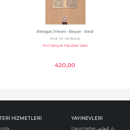
Belagat | Meani - Beyan - Bedi
Prof. Dr. Ali Bulut
M.Ü.İlahiyat Fakültesi Vakfı
420
,00
ERI HIZMETLERI
YAYINEVLERI
mızda
Darun Nefais دار النفائس