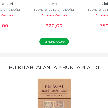
Dersleri
Dersleri
Dilbil
Karamollaoğlu
Fatma Serap Karamollaoğlu
Fatma Serap 
Yayınları
Albaraka Yayınları
Albaraka 
0
,00
220
,00
35
Tümünü göster
BU KITABI ALANLAR BUNLARI ALDI