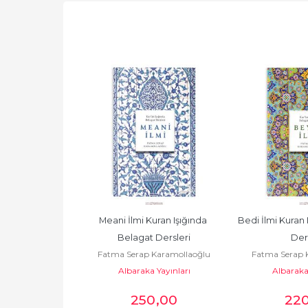
tır Araları
Meani İlmi Kuran Işığında 
Bedi İlmi Kuran 
Karamollaoğlu
Belagat Dersleri
Ders
ayınları
Fatma Serap Karamollaoğlu
Fatma Serap 
Albaraka Yayınları
Albaraka 
1
,30
250
,00
22