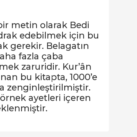
 bir metin olarak Bedi
 idrak edebilmek için bu
k gerekir. Belagatın
daha fazla çaba
mek zaruridir. Kur’ân
anan bu kitapta, 1000’e
 zenginleştirilmiştir.
rnek ayetleri içeren
eklenmiştir.