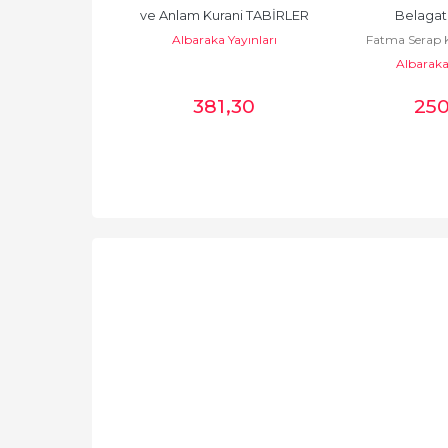
İLAVE SORULAR
ve Anlam Kurani TABİRLER
Belagat 
Yayınları
Albaraka Yayınları
Fatma Serap 
Albaraka 
2
,61
381
,30
25