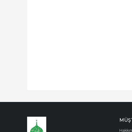
MÜŞT
Hakkı