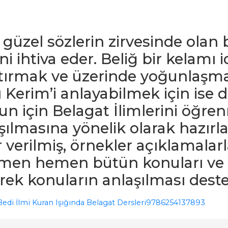
e güzel sözlerin zirvesinde olan
ni ihtiva eder. Beliğ bir kelamı
ştırmak ve üzerinde yoğunlaşma
ı Kerim’i anlayabilmek için ise 
n için Belagat İlimlerini öğren
şılmasına yönelik olarak hazırl
verilmiş, örnekler açıklamalarla
men hemen bütün konuları ve ö
lerek konuların anlaşılması dest
Bedi İlmi Kuran Işığında Belagat Dersleri
9786254137893