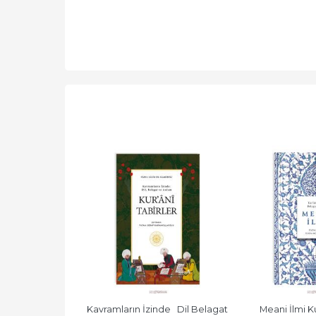
İNDEKİ BEYANİ 
Kavramların İzinde   Dil Belagat 
Meani İlmi Ku