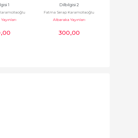
gisi 1
Dilbilgisi 2
Ayet
Karamollaoğlu
Fatma Serap Karamollaoğlu
Fatma Serap 
Yayınları
Albaraka Yayınları
Albaraka 
0
,00
300
,00
10