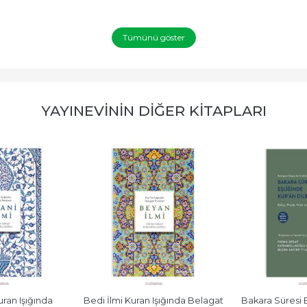
Tümünü göster
YAYINEVININ DIĞER KITAPLARI
ran Işığında 
Bedi İlmi Kuran Işığında Belagat 
Bakara Süresi E