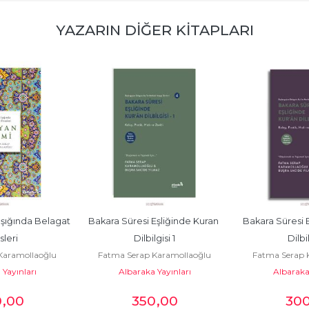
YAZARIN DIĞER KITAPLARI
Işığında Belagat 
Bakara Süresi Eşliğinde Kuran 
Bakara Süresi E
leri
Dilbilgisi 1
Dilbil
Karamollaoğlu
Fatma Serap Karamollaoğlu
Fatma Serap 
Yayınları
Albaraka Yayınları
Albaraka 
0
,00
350
,00
30